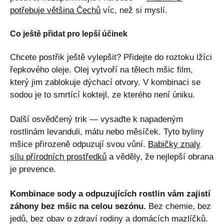
potřebuje většina Čechů
víc, než si myslí.
Co ještě přidat pro lepší účinek
Chcete postřik ještě vylepšit? Přidejte do roztoku lžíci
řepkového oleje. Olej vytvoří na tělech mšic film,
který jim zablokuje dýchací otvory. V kombinaci se
sodou je to smrtící koktejl, ze kterého není úniku.
Další osvědčený trik — vysaďte k napadeným
rostlinám levanduli, mátu nebo měsíček. Tyto byliny
mšice přirozeně odpuzují svou vůní.
Babičky znaly
sílu přírodních prostředků
a věděly, že nejlepší obrana
je prevence.
Kombinace sody a odpuzujících rostlin vám zajistí
záhony bez mšic na celou sezónu.
Bez chemie, bez
jedů, bez obav o zdraví rodiny a domácích mazlíčků.