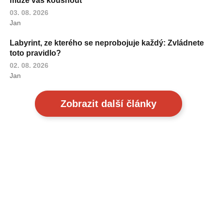
může vás kousnout
03. 08. 2026
Jan
Labyrint, ze kterého se neprobojuje každý: Zvládnete
toto pravidlo?
02. 08. 2026
Jan
Zobrazit další články