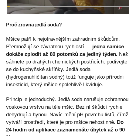
Proč zrovna jedlá soda?
Mšice patří k nejotravnějším zahradním škůdcům.
Přemnožují se závratnou rychlostí —
jedna samice
dokáže zplodit až 80 potomků za jediný týden.
Než
sáhnete po drahých chemických postřicích, podívejte
se do kuchyňské skříňky. Jedlá soda
(hydrogenuhličitan sodný) totiž funguje jako přírodní
insekticid, který mšice spolehlivě likviduje.
Princip je jednoduchý. Jedlá soda narušuje ochrannou
voskovou vrstvu na těle mšic. Bez ní škůdci rychle
dehydrují a hynou. Navíc mění pH povrchu listů, čímž
vytváří prostředí, které je pro mšice nehostinné.
Do
24 hodin od aplikace zaznamenáte úbytek až o 90