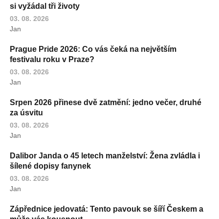
si vyžádal tři životy
03. 08. 2026
Jan
Prague Pride 2026: Co vás čeká na největším
festivalu roku v Praze?
03. 08. 2026
Jan
Srpen 2026 přinese dvě zatmění: jedno večer, druhé
za úsvitu
03. 08. 2026
Jan
Dalibor Janda o 45 letech manželství: Žena zvládla i
šílené dopisy fanynek
03. 08. 2026
Jan
Zápřednice jedovatá: Tento pavouk se šíří Českem a