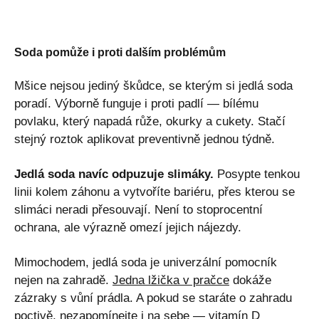
Soda pomůže i proti dalším problémům
Mšice nejsou jediný škůdce, se kterým si jedlá soda
poradí. Výborně funguje i proti padlí — bílému
povlaku, který napadá růže, okurky a cukety. Stačí
stejný roztok aplikovat preventivně jednou týdně.
Jedlá soda navíc odpuzuje slimáky.
Posypte tenkou
linii kolem záhonu a vytvoříte bariéru, přes kterou se
slimáci neradi přesouvají. Není to stoprocentní
ochrana, ale výrazně omezí jejich nájezdy.
Mimochodem, jedlá soda je univerzální pomocník
nejen na zahradě.
Jedna lžička v pračce
dokáže
zázraky s vůní prádla. A pokud se staráte o zahradu
poctivě, nezapomínejte i na sebe —
vitamín D