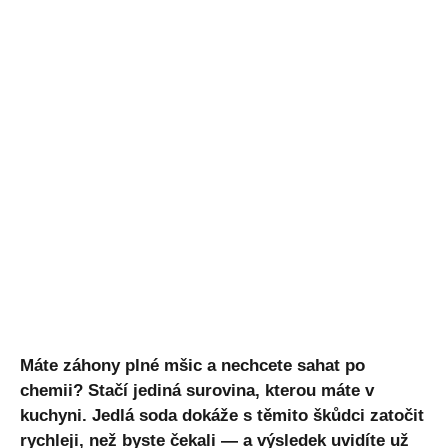
Máte záhony plné mšic a nechcete sahat po
chemii? Stačí jediná surovina, kterou máte v
kuchyni. Jedlá soda dokáže s těmito škůdci zatočit
rychleji, než byste čekali — a výsledek uvidíte už