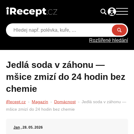
Rozšířené hledání
Jedlá soda v záhonu —
mšice zmizí do 24 hodin bez
chemie
iRecept.cz
Magazín
Domácnost
Jedlá soda v záhonu —
mšice zmizí do 24 hodin bez chemie
Jan
, 28. 05. 2026