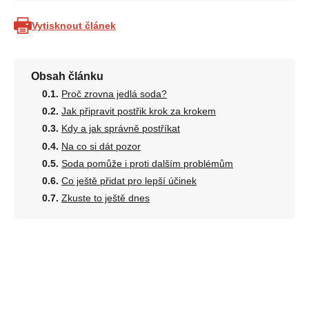
Vytisknout článek
Obsah článku
Proč zrovna jedlá soda?
Jak připravit postřik krok za krokem
Kdy a jak správně postříkat
Na co si dát pozor
Soda pomůže i proti dalším problémům
Co ještě přidat pro lepší účinek
Zkuste to ještě dnes