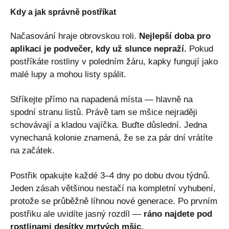
Kdy a jak správně postříkat
Načasování hraje obrovskou roli.
Nejlepší doba pro
aplikaci je podvečer, kdy už slunce nepraží.
Pokud
postříkáte rostliny v poledním žáru, kapky fungují jako
malé lupy a mohou listy spálit.
Stříkejte přímo na napadená místa — hlavně na
spodní stranu listů. Právě tam se mšice nejraději
schovávají a kladou vajíčka. Buďte důslední. Jedna
vynechaná kolonie znamená, že se za pár dní vrátíte
na začátek.
Postřik opakujte každé 3–4 dny po dobu dvou týdnů.
Jeden zásah většinou nestačí na kompletní vyhubení,
protože se průběžně líhnou nové generace. Po prvním
postřiku ale uvidíte jasný rozdíl —
ráno najdete pod
rostlinami desítky mrtvých mšic.