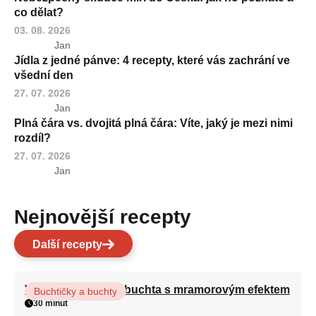
co dělat?
03. 08. 2026
Jan
Jídla z jedné pánve: 4 recepty, které vás zachrání ve
všední den
27. 07. 2026
Jan
Plná čára vs. dvojitá plná čára: Víte, jaký je mezi nimi
rozdíl?
27. 07. 2026
Jan
Nejnovější recepty
Další recepty
Vláčná olejová litá buchta s mramorovým efektem
Buchtičky a buchty
30 minut