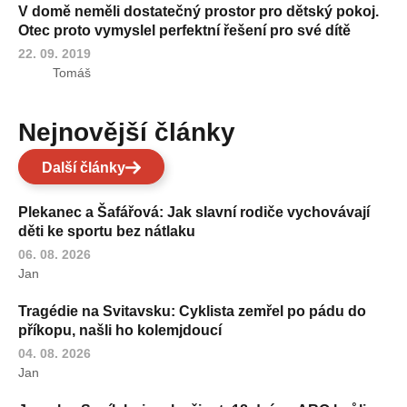
V domě neměli dostatečný prostor pro dětský pokoj.
Otec proto vymyslel perfektní řešení pro své dítě
22. 09. 2019
Tomáš
Nejnovější články
Další články
Plekanec a Šafářová: Jak slavní rodiče vychovávají
děti ke sportu bez nátlaku
06. 08. 2026
Jan
Tragédie na Svitavsku: Cyklista zemřel po pádu do
příkopu, našli ho kolemjdoucí
04. 08. 2026
Jan