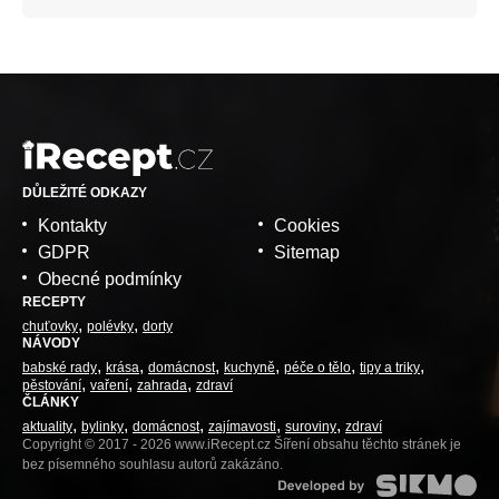
DŮLEŽITÉ ODKAZY
Kontakty
Cookies
GDPR
Sitemap
Obecné podmínky
RECEPTY
chuťovky
polévky
dorty
NÁVODY
babské rady
krása
domácnost
kuchyně
péče o tělo
tipy a triky
pěstování
vaření
zahrada
zdraví
ČLÁNKY
aktuality
bylinky
domácnost
zajímavosti
suroviny
zdraví
Copyright © 2017 - 2026 www.iRecept.cz Šíření obsahu těchto stránek je
bez písemného souhlasu autorů zakázáno.