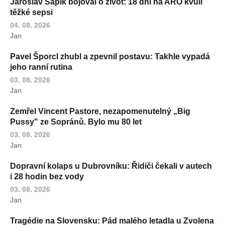
Jaroslav Sapík bojoval o život: 18 dní na ARO kvůli
těžké sepsi
04. 08. 2026
Jan
Pavel Šporcl zhubl a zpevnil postavu: Takhle vypadá
jeho ranní rutina
03. 08. 2026
Jan
Zemřel Vincent Pastore, nezapomenutelný „Big
Pussy" ze Sopránů. Bylo mu 80 let
03. 08. 2026
Jan
Dopravní kolaps u Dubrovníku: Řidiči čekali v autech
i 28 hodin bez vody
03. 08. 2026
Jan
Tragédie na Slovensku: Pád malého letadla u Zvolena