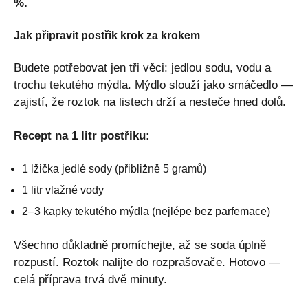
%.
Jak připravit postřik krok za krokem
Budete potřebovat jen tři věci: jedlou sodu, vodu a
trochu tekutého mýdla. Mýdlo slouží jako smáčedlo —
zajistí, že roztok na listech drží a nesteče hned dolů.
Recept na 1 litr postřiku:
1 lžička jedlé sody (přibližně 5 gramů)
1 litr vlažné vody
2–3 kapky tekutého mýdla (nejlépe bez parfemace)
Všechno důkladně promíchejte, až se soda úplně
rozpustí. Roztok nalijte do rozprašovače. Hotovo —
celá příprava trvá dvě minuty.