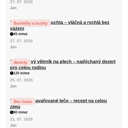
27. 07. 2026
Jan
Hrnková maková buchta – vláčná a rychlá bez
Buchtičky a buchty
vážení
45 minut
27. 07. 2026
Jan
Karamelový větrník na plech – nadýchaný dezert
dezerty
pro celou rodinu
120 minut
25. 07. 2026
Jan
Babiččino zavařované lečo – recept na celou
Bez masa
zimu
90 minut
21. 07. 2026
Jan