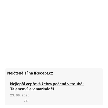
Nejčtenější na iRecept.cz
Nejlepší vepřová žebra pečená v troubě:
Tajemství je v marinádě!
23. 06. 2025
Jan