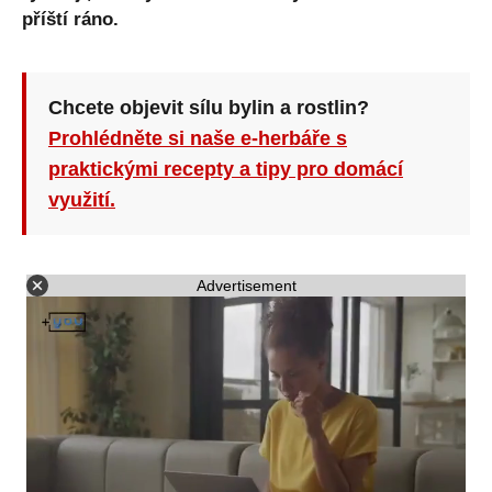
příští ráno.
Chcete objevit sílu bylin a rostlin?
Prohlédněte si naše e-herbáře s
praktickými recepty a tipy pro domácí
využití.
Advertisement