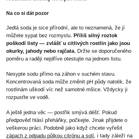
Na co si dát pozor
Jedlá soda je sice přírodní, ale to neznamená, že jí
můžete sypat bez rozmyslu.
Příliš silný roztok
poškodí listy — zvlášť u citlivých rostlin jako jsou
okurky, jahody nebo rajčata.
Držte se doporučeného
poměru a raději nejdříve otestujte na jednom listu.
Nesypte sodu přímo na záhon v suchém stavu.
Koncentrovaná soda může změnit pH půdy natolik, že
rostlinám uškodí víc než samotné mšice. Vždycky ji
rozpusťte ve vodě.
A ještě jedna věc — postřik smývá déšť. Pokud
předpověď hlásí přeháňky, počkejte. Jinak přijdete o
veškerou práci. Podobně jako když chcete vyřešit
zápach z odpadu půlkou citrónu a solí
, i tady záleží na