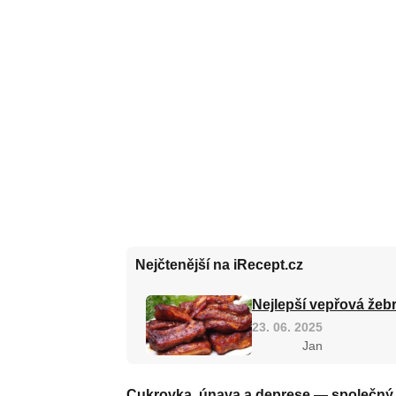
Nejčtenější na iRecept.cz
Nejlepší vepřová žebr
23. 06. 2025
Jan
Cukrovka, únava a deprese — společný