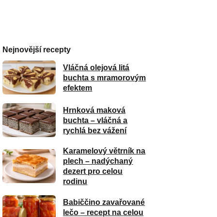
Nejnovější recepty
Vláčná olejová litá
buchta s mramorovým
efektem
Hrnková maková
buchta – vláčná a
rychlá bez vážení
Karamelový větrník na
plech – nadýchaný
dezert pro celou
rodinu
Babiččino zavařované
lečo – recept na celou