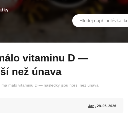
ařky
ší než únava
 má málo vitaminu D — následky jsou horší než únava
Jan
, 28. 05. 2026