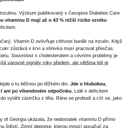
ci inzulinu. Výzkum publikovaný v časopise Diabetes Care
u vitaminu D mají až o 43 % nižší riziko vzniku
eficitem.
arý. Vitamin D ovlivňuje citlivost buněk na inzulin. Když
 cukr zůstává v krvi a slinivka musí pracovat přesčas.
betu. Souvislost s cholesterolem a cévními problémy je
ílá varovné signály roky předem, ale většina lidí je
ejde o tu běžnou po těžkém dni.
Jde o hlubokou,
zí ani po víkendovém odpočinku.
Lidé s deficitem
kdo vytáhl zástrčku z těla. Ráno se probudí a cítí se, jako
ty of Georgia ukázala, že nedostatek vitaminu D přímo
u štěstí. Zimní deprese, kterou mnozí považují za