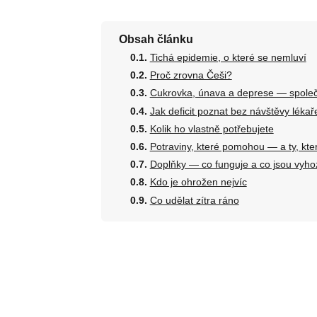
Obsah článku
Tichá epidemie, o které se nemluví
Proč zrovna Češi?
Cukrovka, únava a deprese — společ
Jak deficit poznat bez návštěvy lékař
Kolik ho vlastně potřebujete
Potraviny, které pomohou — a ty, kte
Doplňky — co funguje a co jsou vyh
Kdo je ohrožen nejvíc
Co udělat zítra ráno