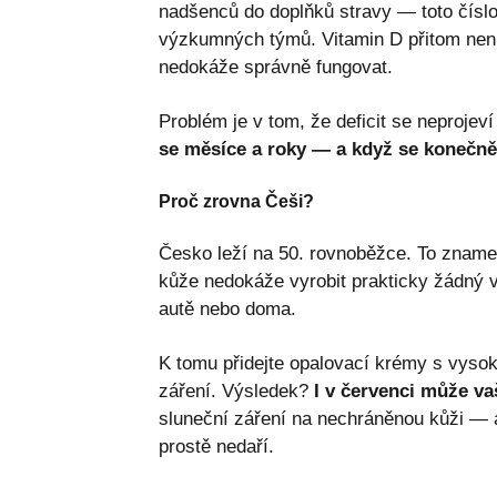
nadšenců do doplňků stravy — toto číslo
výzkumných týmů. Vitamin D přitom není
nedokáže správně fungovat.
Problém je v tom, že deficit se neprojev
se měsíce a roky — a když se konečně
Proč zrovna Češi?
Česko leží na 50. rovnoběžce. To znamená
kůže nedokáže vyrobit prakticky žádný vit
autě nebo doma.
K tomu přidejte opalovací krémy s vyso
záření. Výsledek?
I v červenci může va
sluneční záření na nechráněnou kůži — a
prostě nedaří.