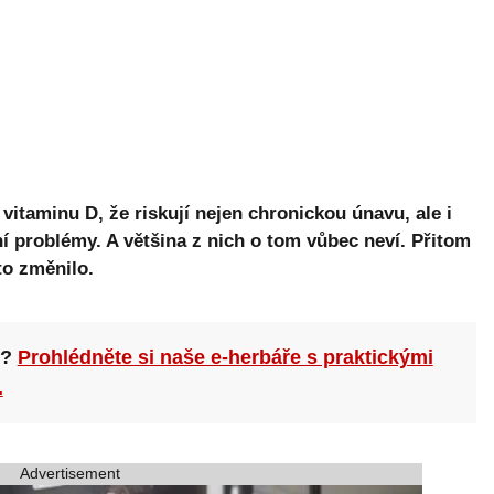
 vitaminu D, že riskují nejen chronickou únavu, ale i
í problémy. A většina z nich o tom vůbec neví. Přitom
to změnilo.
n?
Prohlédněte si naše e-herbáře s praktickými
.
Advertisement