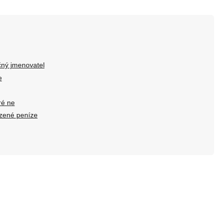
ný jmenovatel
e
ré ne
ozené peníze