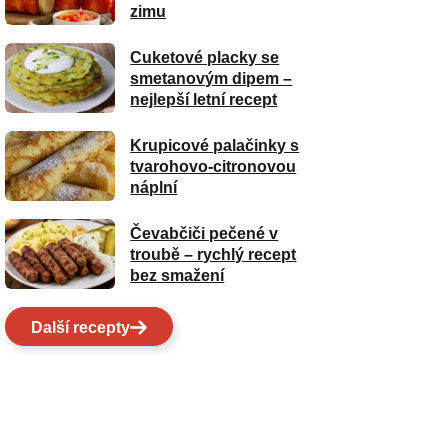
zimu
Cuketové placky se
smetanovým dipem –
nejlepší letní recept
Krupicové palačinky s
tvarohovo-citronovou
náplní
Čevabčiči pečené v
troubě – rychlý recept
bez smažení
Další recepty