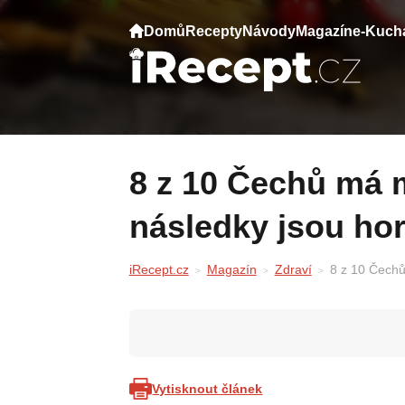
Domů
Recepty
Návody
Magazín
e-Kuch
8 z 10 Čechů má málo vitaminu D —
následky jsou hor
iRecept.cz
Magazín
Zdraví
8 z 10 Čechů
Vytisknout článek