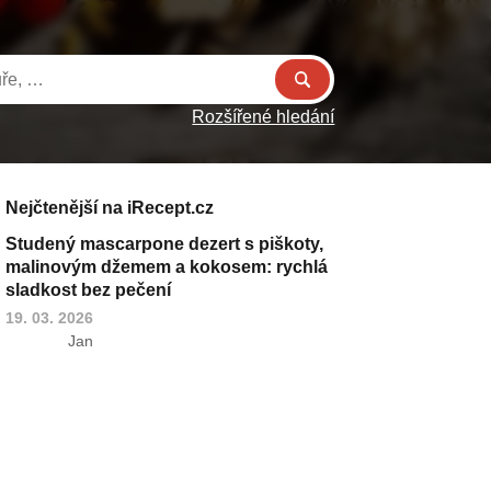
Rozšířené hledání
Nejčtenější na iRecept.cz
Studený mascarpone dezert s piškoty,
malinovým džemem a kokosem: rychlá
sladkost bez pečení
19. 03. 2026
Jan