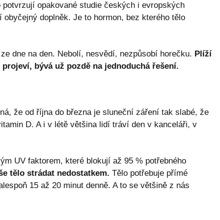
 potvrzují opakované studie českých i evropských
 obyčejný doplněk. Je to hormon, bez kterého tělo
í ze dne na den. Nebolí, nesvědí, nezpůsobí horečku.
Plíží
 projeví, bývá už pozdě na jednoduchá řešení.
, že od října do března je sluneční záření tak slabé, že
amin D. A i v létě většina lidí tráví den v kanceláři, v
kým UV faktorem, které blokují až 95 % potřebného
še tělo strádat nedostatkem.
Tělo potřebuje přímé
lespoň 15 až 20 minut denně. A to se většině z nás