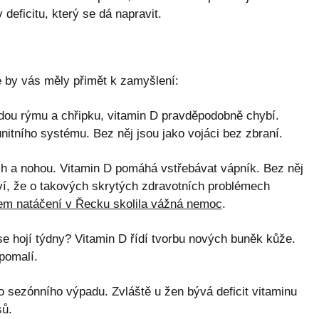
deficitu, který se dá napravit.
é by vás měly přimět k zamyšlení:
ou rýmu a chřipku, vitamin D pravděpodobně chybí.
nitního systému. Bez něj jsou jako vojáci bez zbraní.
h a nohou. Vitamin D pomáhá vstřebávat vápník. Bez něj
ví, že o takových skrytých zdravotních problémech
em natáčení v Řecku skolila vážná nemoc
.
se hojí týdny? Vitamin D řídí tvorbu nových buněk kůže.
pomalí.
ezónního výpadu. Zvláště u žen bývá deficit vitaminu
sů.