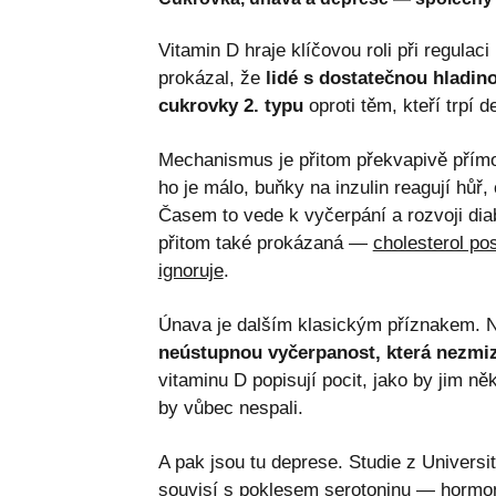
Vitamin D hraje klíčovou roli při regula
prokázal, že
lidé s dostatečnou hladino
cukrovky 2. typu
oproti těm, kteří trpí d
Mechanismus je přitom překvapivě přímoč
ho je málo, buňky na inzulin reagují hůř,
Časem to vede k vyčerpání a rozvoji dia
přitom také prokázaná —
cholesterol pos
ignoruje
.
Únava je dalším klasickým příznakem. N
neústupnou vyčerpanost, která nezmi
vitaminu D popisují pocit, jako by jim ně
by vůbec nespali.
A pak jsou tu deprese. Studie z Universi
souvisí s poklesem serotoninu — hormon