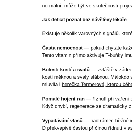
normální, může být ve skutečnosti projev 
Jak deficit poznat bez návštěvy lékaře
Existuje několik varovných signálů, kter
Častá nemocnost
— pokud chytáte každ
Tento vitamin přímo aktivuje T-buňky imu
Bolesti kostí a svalů
— zvláště v zádec
kosti měknou a svaly slábnou. Málokdo 
mluvila i
herečka Termerová, kterou běh
Pomalé hojení ran
— říznutí při vaření 
Když chybí, regenerace se dramaticky z
Vypadávání vlasů
— nad rámec běžného s
D překvapivě častou příčinou řídnutí vla