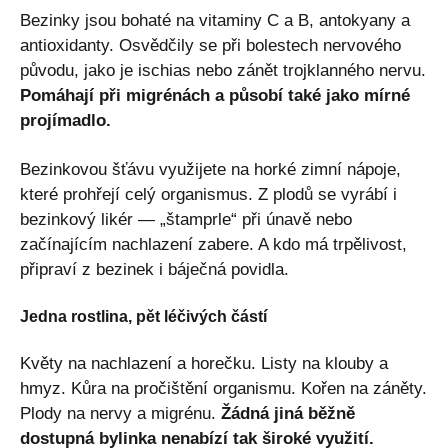
Bezinky jsou bohaté na vitaminy C a B, antokyany a
antioxidanty. Osvědčily se při bolestech nervového
původu, jako je ischias nebo zánět trojklanného nervu.
Pomáhají při migrénách a působí také jako mírné
projímadlo.
Bezinkovou šťávu využijete na horké zimní nápoje,
které prohřejí celý organismus. Z plodů se vyrábí i
bezinkový likér — „štamprle“ při únavě nebo
začínajícím nachlazení zabere. A kdo má trpělivost,
připraví z bezinek i báječná povidla.
Jedna rostlina, pět léčivých částí
Květy na nachlazení a horečku. Listy na klouby a
hmyz. Kůra na pročištění organismu. Kořen na záněty.
Plody na nervy a migrénu.
Žádná jiná běžně
dostupná bylinka nenabízí tak široké využití.