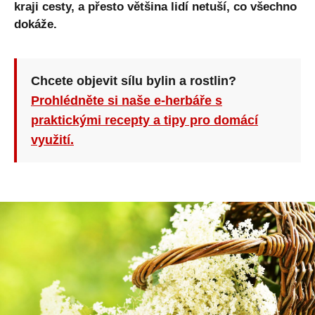
kraji cesty, a přesto většina lidí netuší, co všechno
dokáže.
Chcete objevit sílu bylin a rostlin?
Prohlédněte si naše e-herbáře s
praktickými recepty a tipy pro domácí
využití.