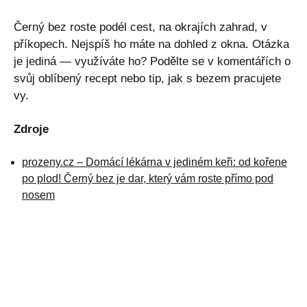
Černý bez roste podél cest, na okrajích zahrad, v
příkopech. Nejspíš ho máte na dohled z okna. Otázka
je jediná — využíváte ho? Podělte se v komentářích o
svůj oblíbený recept nebo tip, jak s bezem pracujete
vy.
Zdroje
prozeny.cz – Domácí lékárna v jediném keři: od kořene
po plod! Černý bez je dar, který vám roste přímo pod
nosem