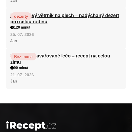
Jan
Karamelový větrník na plech – nadýchaný dezert
dezerty
pro celou rodinu
120 minut
25. 07. 2026
Jan
Babiččino zavařované lečo – recept na celou
Bez masa
zimu
90 minut
21. 07. 2026
Jan