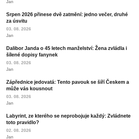
Jan
Srpen 2026 přinese dvě zatmění: jedno večer, druhé
za úsvitu
03. 08. 2026
Jan
Dalibor Janda o 45 letech manželství: Žena zvládla i
šílené dopisy fanynek
03. 08. 2026
Jan
Zápřednice jedovatá: Tento pavouk se šíří Českem a
může vás kousnout
03. 08. 2026
Jan
Labyrint, ze kterého se neprobojuje každý: Zvládnete
toto pravidlo?
02. 08. 2026
Jan