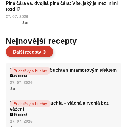
Plná čára vs. dvojitá plná čára: Víte, jaký je mezi nimi
rozdíl?
27. 07. 2026
Jan
Nejnovější recepty
Další recepty
Vláčná olejová litá buchta s mramorovým efektem
Buchtičky a buchty
30 minut
27. 07. 2026
Jan
Hrnková maková buchta – vláčná a rychlá bez
Buchtičky a buchty
vážení
45 minut
27. 07. 2026