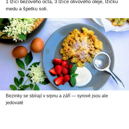
1 lžíci bezového octa, 3 lžíce olivového oleje, lžičku
medu a špetku soli.
Bezinky se sbírají v srpnu a září — syrové jsou ale
jedovaté