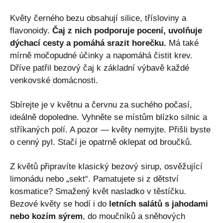
Květy černého bezu obsahují silice, třísloviny a
flavonoidy.
Čaj z nich podporuje pocení, uvolňuje
dýchací cesty a pomáhá srazit horečku.
Má také
mírně močopudné účinky a napomáhá čistit krev.
Dříve patřil bezový čaj k základní výbavě každé
venkovské domácnosti.
Sbírejte je v květnu a červnu za suchého počasí,
ideálně dopoledne. Vyhněte se místům blízko silnic a
stříkaných polí. A pozor — květy nemyjte. Přišli byste
o cenný pyl. Stačí je opatrně oklepat od broučků.
Z květů připravíte klasický bezový sirup, osvěžující
limonádu nebo „sekt“. Pamatujete si z dětství
kosmatice? Smažený květ nasladko v těstíčku.
Bezové květy se hodí i do
letních salátů s jahodami
nebo kozím sýrem
, do moučníků a sněhových