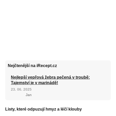
Nejčtenější na iRecept.cz
Nejlepší vepřová žebra pečená v troubě:
Tajemství je v marinádě!
23. 06. 2025
Jan
Listy, které odpuzují hmyz a léčí klouby