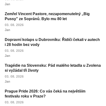
Jan
Zemřel Vincent Pastore, nezapomenutelný „Big
Pussy" ze Sopránů. Bylo mu 80 let
03. 08. 2026
Jan
Dopravní kolaps u Dubrovníku: Řidiči čekali v autech
i 28 hodin bez vody
03. 08. 2026
Jan
Tragédie na Slovensku: Pád malého letadla u Zvolena
si vyžádal tři životy
03. 08. 2026
Jan
Prague Pride 2026: Co vás čeká na největším
festivalu roku v Praze?
03. 08. 2026