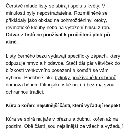
Čerstvé mladé listy se sbírají spolu s květy. V
minulosti byly nepostradatelné. Rozmělněné se
přikládaly jako obklad na pohmožděniny, otoky,
revmatické klouby nebo na vytažení hnisu z ran.
Odvar z listů se používal k pročištění pleti při
akné.
Listy černého bezu vydávají specifický zápach, který
odpuzuje hmyz a hlodavce. Stačí dát pár větviček do
blízkosti venkovního posezení a komáři se vám
vyhnou. Podobně jako
bylinky používané k ochraně
domova během Filipojakubské noci
, i bez má svou
ochrannou tradici.
Kůra a kořen: nejsilnější části, které vyžadují respekt
Kůra se sbírá na jaře v březnu a dubnu, kořen až na
podzim. Obě části jsou nejsilnější ze všech a vyžadují