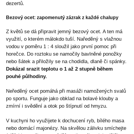
dezertů.
Bezový ocet: zapomenutý zázrak z každé chalupy
Z květů se dá připravit jemný bezový ocet. A ten má
využití, o kterém málokdo tuší. Naředěný s vlažnou
vodou v poměru 1 : 4 sloužil jako první pomoc při
horečce. Do roztoku se namočily bavlněné ponožky
nebo šátek a přiložily se na chodidla, dlaně či spánky.
Dokázal srazit teplotu o 1 až 2 stupně během
pouhé půlhodiny.
Neředěný ocet pomáhá při masáži namožených svalů
po sportu. Funguje jako obklad na bolavé klouby a
zmírní i svědění a otok po štípnutí od hmyzu.
V kuchyni ho využijete k dochucení ryb, bílého masa
nebo domácí majonézy. Na skvělou zálivku smíchejte