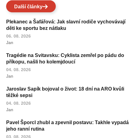
Další články
Plekanec a Šafářová: Jak slavní rodiče vychovávají
děti ke sportu bez nátlaku
06. 08. 2026
Jan
Tragédie na Svitavsku: Cyklista zemřel po pádu do
příkopu, našli ho kolemjdoucí
04. 08. 2026
Jan
Jaroslav Sapík bojoval o život: 18 dní na ARO kvůli
těžké sepsi
04. 08. 2026
Jan
Pavel Šporcl zhubl a zpevnil postavu: Takhle vypadá
jeho ranní rutina
03. 08. 2026