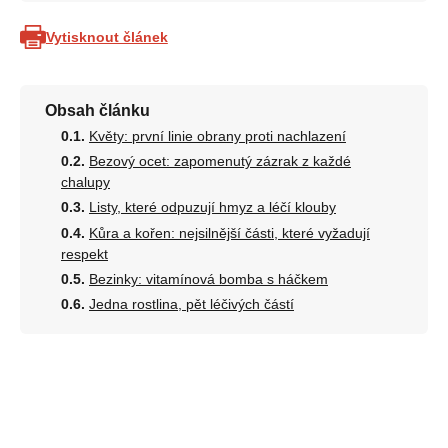
Vytisknout článek
Obsah článku
Květy: první linie obrany proti nachlazení
Bezový ocet: zapomenutý zázrak z každé
chalupy
Listy, které odpuzují hmyz a léčí klouby
Kůra a kořen: nejsilnější části, které vyžadují
respekt
Bezinky: vitamínová bomba s háčkem
Jedna rostlina, pět léčivých částí