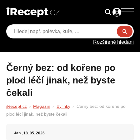
Rozšířené hledání
Černý bez: od kořene po
plod léčí jinak, než byste
čekali
iRecept.cz
Magazín
Bylinky
Černý bez: od kořene po
plod léčí jinak, než byste čekali
Jan
, 18. 05. 2026