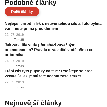
Podobné články
Další články
Nejlepší přírodní lék s neuvěřitelnou silou. Tato bylina
vám roste přímo před domem
22. 07. 2019
Tomáš
Jak zásaditá voda předchází závažným
onemocněním? Pravda o zásadité vodě přímo od
odborníka
24. 07. 2019
Tomáš
Trápí vás tyto pupínky na těle? Podívejte se proč
vznikají a jak je můžete nechat zase zmizet
22. 09. 2019
Tomáš
Nejnovější články