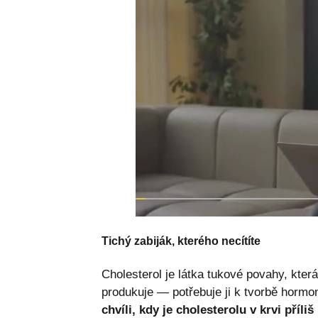
Tichý zabiják, kterého necítíte
Cholesterol je látka tukové povahy, kter
produkuje — potřebuje ji k tvorbě hormo
chvíli, kdy je cholesterolu v krvi příli