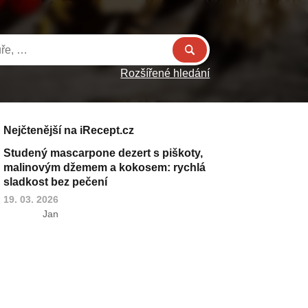
Rozšířené hledání
Nejčtenější na iRecept.cz
Studený mascarpone dezert s piškoty,
malinovým džemem a kokosem: rychlá
sladkost bez pečení
19. 03. 2026
Jan