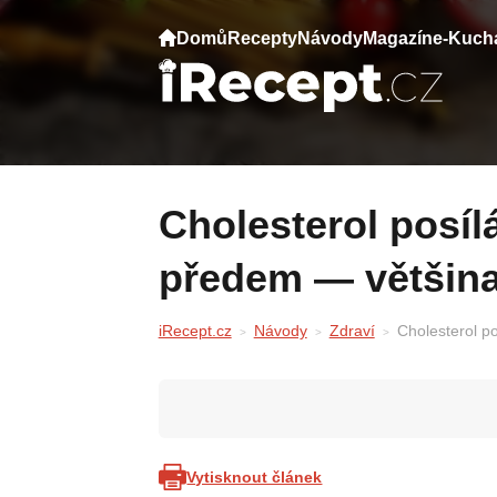
Domů
Recepty
Návody
Magazín
e-Kuch
Cholesterol posílá varovné signály roky
předem — většina 
iRecept.cz
Návody
Zdraví
Cholesterol po
Vytisknout článek