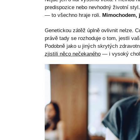
predispozice nebo nevhodný životní styl
— to všechno hraje roli.
Mimochodem, j
Genetickou zátěž úplně ovlivnit nelze. Co
právě tady se rozhoduje o tom, jestli v
Podobně jako u jiných skrytých zdravo
zjistili něco nečekaného
— i vysoký chole