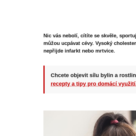
Nic vás nebolí, cítíte se skvěle, sport
můžou ucpávat cévy. Vysoký cholester
nepřijde infarkt nebo mrtvice.
Chcete objevit sílu bylin a rostli
recepty a tipy pro domácí využití