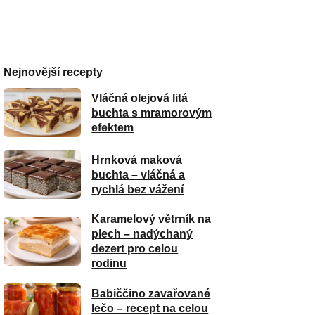
Nejnovější recepty
Vláčná olejová litá
buchta s mramorovým
efektem
Hrnková maková
buchta – vláčná a
rychlá bez vážení
Karamelový větrník na
plech – nadýchaný
dezert pro celou
rodinu
Babiččino zavařované
lečo – recept na celou