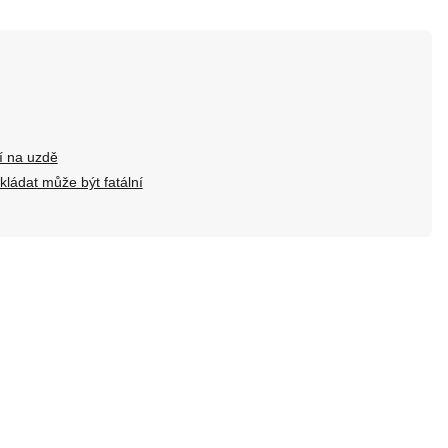
í na uzdě
dkládat může být fatální