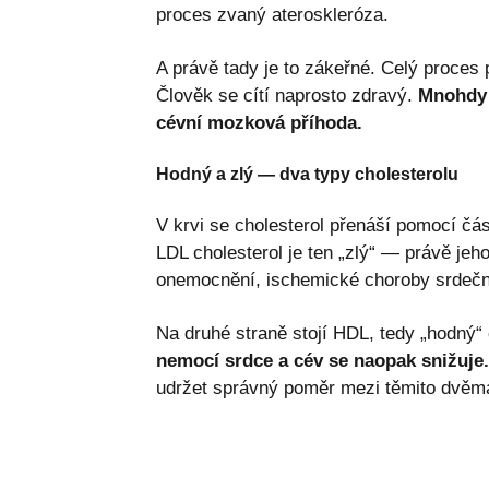
proces zvaný ateroskleróza.
A právě tady je to zákeřné. Celý proces 
Člověk se cítí naprosto zdravý.
Mnohdy 
cévní mozková příhoda.
Hodný a zlý — dva typy cholesterolu
V krvi se cholesterol přenáší pomocí čás
LDL cholesterol je ten „zlý“ — právě je
onemocnění, ischemické choroby srdečn
Na druhé straně stojí HDL, tedy „hodný“ 
nemocí srdce a cév se naopak snižuje.
udržet správný poměr mezi těmito dvěma