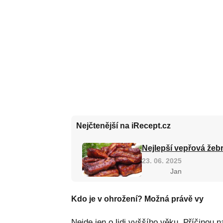
Nejčtenější na iRecept.cz
Nejlepší vepřová žebr
23. 06. 2025
Jan
Kdo je v ohrožení? Možná právě vy
Nejde jen o lidi vyššího věku. Příčinou