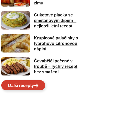
zimu
Cuketové placky se
smetanovým dipem –
nejlepší letní recept
Krupicové palačinky s
tvarohovo-citronovou
náplní
Čevabčiči pečené v
troubě – rychlý recept
bez smažení
Další recepty