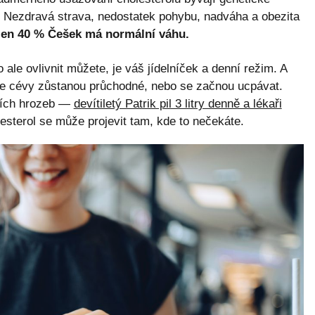
. Nezdravá strava, nedostatek pohybu, nadváha a obezita
en 40 % Češek má normální váhu.
 ale ovlivnit můžete, je váš jídelníček a denní režim. A
aše cévy zůstanou průchodné, nebo se začnou ucpávat.
tních hrozeb —
devítiletý Patrik pil 3 litry denně a lékaři
sterol se může projevit tam, kde to nečekáte.