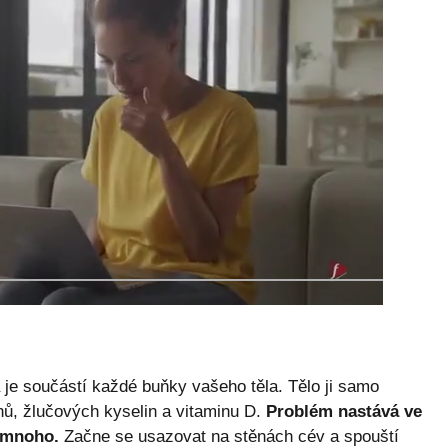
á je součástí každé buňky vašeho těla. Tělo ji samo
nů, žlučových kyselin a vitaminu D.
Problém nastává ve
š mnoho.
Začne se usazovat na stěnách cév a spouští