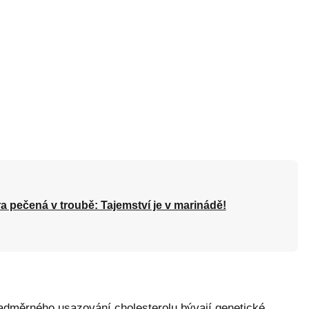
a pečená v troubě: Tajemství je v marinádě!
 nadměrného usazování cholesterolu bývají genetické