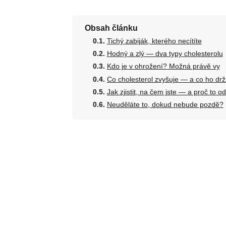
Obsah článku
Tichý zabiják, kterého necítíte
Hodný a zlý — dva typy cholesterolu
Kdo je v ohrožení? Možná právě vy
Co cholesterol zvyšuje — a co ho drž
Jak zjistit, na čem jste — a proč to o
Neuděláte to, dokud nebude pozdě?