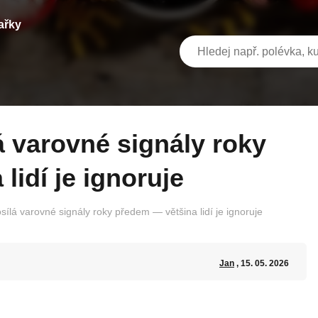
ařky
lidí je ignoruje
sílá varovné signály roky předem — většina lidí je ignoruje
Jan
, 15. 05. 2026