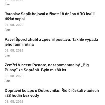
Jan
Jaroslav Sapík bojoval o život: 18 dní na ARO kvůli
těžké sepsi
04. 08. 2026
Jan
Pavel Šporcl zhubl a zpevnil postavu: Takhle vypadá
jeho ranní rutina
03. 08. 2026
Jan
Zemřel Vincent Pastore, nezapomenutelný „Big
Pussy" ze Sopránů. Bylo mu 80 let
03. 08. 2026
Jan
Dopravní kolaps u Dubrovníku: Řidiči čekali v autech
i 28 hodin bez vody
03. 08. 2026