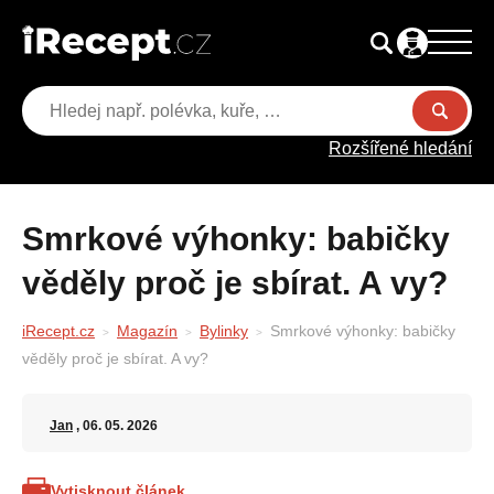
Rozšířené hledání
Smrkové výhonky: babičky
věděly proč je sbírat. A vy?
iRecept.cz
Magazín
Bylinky
Smrkové výhonky: babičky
věděly proč je sbírat. A vy?
Jan
, 06. 05. 2026
Vytisknout článek