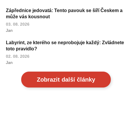
Zápřednice jedovatá: Tento pavouk se šíří Českem a
může vás kousnout
03. 08. 2026
Jan
Labyrint, ze kterého se neprobojuje každý: Zvládnete
toto pravidlo?
02. 08. 2026
Jan
Zobrazit další články