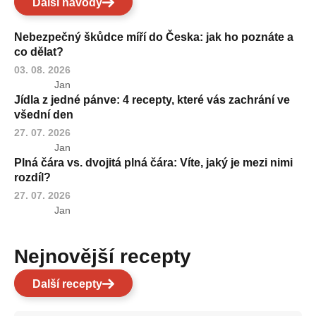
Další návody
Nebezpečný škůdce míří do Česka: jak ho poznáte a
co dělat?
03. 08. 2026
Jan
Jídla z jedné pánve: 4 recepty, které vás zachrání ve
všední den
27. 07. 2026
Jan
Plná čára vs. dvojitá plná čára: Víte, jaký je mezi nimi
rozdíl?
27. 07. 2026
Jan
Nejnovější recepty
Další recepty