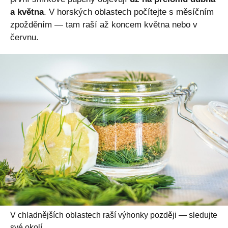
a května
. V horských oblastech počítejte s měsíčním
zpožděním — tam raší až koncem května nebo v
červnu.
V chladnějších oblastech raší výhonky později — sledujte
své okolí.