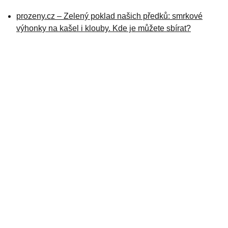
prozeny.cz – Zelený poklad našich předků: smrkové
výhonky na kašel i klouby. Kde je můžete sbírat?