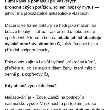
tlumí kašel a pomáhají při veškerých
bronchitických potížích.
To není babský mýtus —
jehličí má prokazatelné antiseptické vlastnosti.
Macerát ve formě tinktury se hodí jako mazání na
bolavé klouby — ať už trápí artritida, nebo prosté
opotřebení. A k tomu bonus:
mladé jehličí obsahuje
vysoké množství vitaminu C
, takže funguje i jako
přírodní podpora imunity.
Pokud vás zajímá i další bylinná „zázračná kúra“,
přečtěte si,
co se stalo s tělem ženy, která měsíc
denně pila kopřivový čaj
.
Kdy přesně vyrazit do lesa?
Načasování je klíčové. Záleží na podnebí a
nadmořské výšce. V nížinách a při teplém jaru se
první smrkové pupeny objevují
už na přelomu dubna