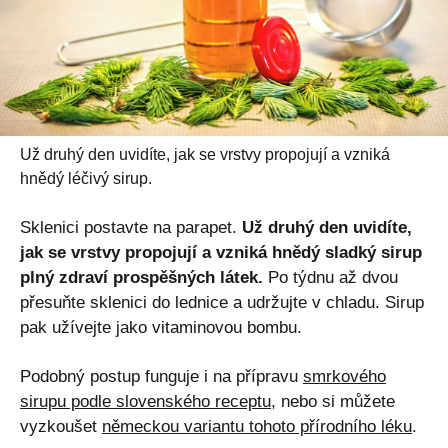
Už druhý den uvidíte, jak se vrstvy propojují a vzniká
hnědý léčivý sirup.
Sklenici postavte na parapet.
Už druhý den uvidíte,
jak se vrstvy propojují a vzniká hnědý sladký sirup
plný zdraví prospěšných látek.
Po týdnu až dvou
přesuňte sklenici do lednice a udržujte v chladu. Sirup
pak užívejte jako vitaminovou bombu.
Podobný postup funguje i na přípravu
smrkového
sirupu podle slovenského receptu
, nebo si můžete
vyzkoušet
německou variantu tohoto přírodního léku
.