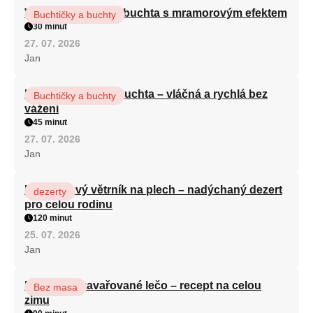
Vláčná olejová litá buchta s mramorovým efektem
Buchtičky a buchty
30 minut
27. 07. 2026
Jan
Hrnková maková buchta – vláčná a rychlá bez
Buchtičky a buchty
vážení
45 minut
27. 07. 2026
Jan
Karamelový větrník na plech – nadýchaný dezert
dezerty
pro celou rodinu
120 minut
25. 07. 2026
Jan
Babiččino zavařované lečo – recept na celou
Bez masa
zimu