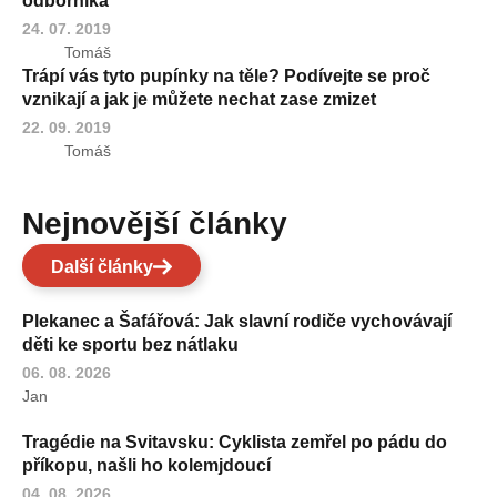
odborníka
24. 07. 2019
Tomáš
Trápí vás tyto pupínky na těle? Podívejte se proč
vznikají a jak je můžete nechat zase zmizet
22. 09. 2019
Tomáš
Nejnovější články
Další články
Plekanec a Šafářová: Jak slavní rodiče vychovávají
děti ke sportu bez nátlaku
06. 08. 2026
Jan
Tragédie na Svitavsku: Cyklista zemřel po pádu do
příkopu, našli ho kolemjdoucí
04. 08. 2026