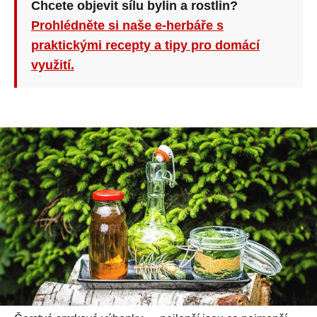
Chcete objevit sílu bylin a rostlin?
Prohlédněte si naše e-herbáře s
praktickými recepty a tipy pro domácí
využití.