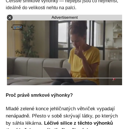
Čerstvé smrkové výhonky — nejlepší jsou co nejmenší,
ideálně do velikosti nehtu na palci.
Advertisement
Proč právě smrkové výhonky?
Mladé zelené konce jehličnatých větviček vypadají
nenápadně. Přesto v sobě skrývají látky, po kterých
by sáhla lékárna.
Léčivé silice z těchto výhonků