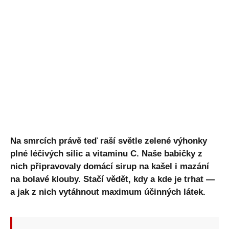
Na smrcích právě teď raší světle zelené výhonky
plné léčivých silic a vitaminu C. Naše babičky z
nich připravovaly domácí sirup na kašel i mazání
na bolavé klouby. Stačí vědět, kdy a kde je trhat —
a jak z nich vytáhnout maximum účinných látek.