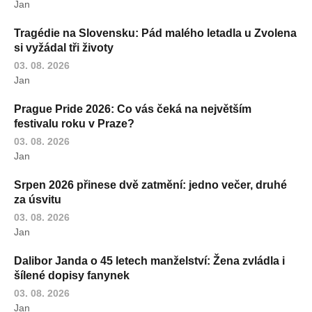
Jan
Tragédie na Slovensku: Pád malého letadla u Zvolena
si vyžádal tři životy
03. 08. 2026
Jan
Prague Pride 2026: Co vás čeká na největším
festivalu roku v Praze?
03. 08. 2026
Jan
Srpen 2026 přinese dvě zatmění: jedno večer, druhé
za úsvitu
03. 08. 2026
Jan
Dalibor Janda o 45 letech manželství: Žena zvládla i
šílené dopisy fanynek
03. 08. 2026
Jan