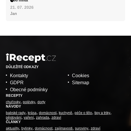
90 minut
21. 07. 2026
Jan
DŮLEŽITÉ ODKAZY
Kontakty
Cookies
GDPR
Sitemap
Obecné podmínky
RECEPTY
chuťovky
polévky
dorty
NÁVODY
babské rady
krása
domácnost
kuchyně
péče o tělo
tipy a triky
pěstování
vaření
zahrada
zdraví
ČLÁNKY
aktuality
bylinky
domácnost
zajímavosti
suroviny
zdraví