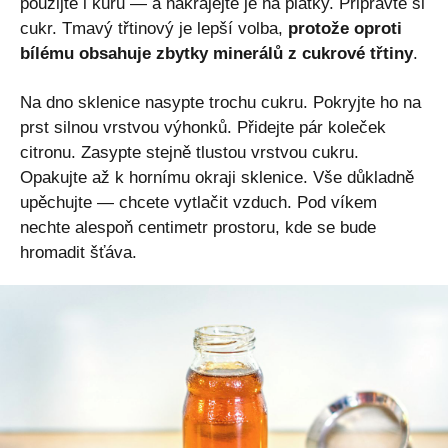
použijte i kůru — a nakrájejte je na plátky. Připravte si
cukr. Tmavý třtinový je lepší volba,
protože oproti
bílému obsahuje zbytky minerálů z cukrové třtiny
.
Na dno sklenice nasypte trochu cukru. Pokryjte ho na
prst silnou vrstvou výhonků. Přidejte pár koleček
citronu. Zasypte stejně tlustou vrstvou cukru.
Opakujte až k hornímu okraji sklenice. Vše důkladně
upěchujte — chcete vytlačit vzduch. Pod víkem
nechte alespoň centimetr prostoru, kde se bude
hromadit šťáva.