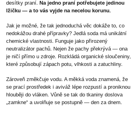
desítky praní.
Na jedno praní potřebujete jedinou
lžičku — a to vás vyjde na necelou korunu.
Jak je možné, že tak jednoduchá věc dokáže to, co
nedokážou drahé přípravky? Jedlá soda má unikátní
chemické vlastnosti. Funguje jako přirozený
neutralizátor pachů. Nejen že pachy překrývá — ona
je ničí přímo u zdroje. Rozkládá organické sloučeniny,
které způsobují zápach potu, vlhkosti a zatuchliny.
Zároveň změkčuje vodu. A měkká voda znamená, že
se prací prostředek i aviváž lépe rozpustí a proniknou
hlouběji do vláken. Vůně se tak do tkaniny doslova
„zamkne“ a uvolňuje se postupně — den za dnem.