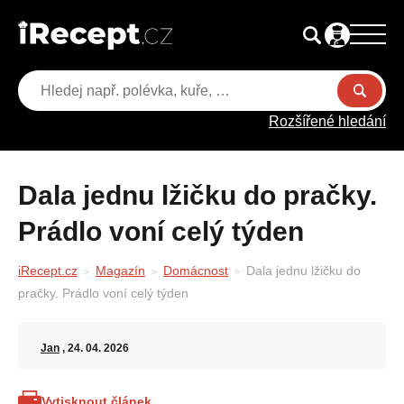
Rozšířené hledání
Dala jednu lžičku do pračky.
Prádlo voní celý týden
iRecept.cz
Magazín
Domácnost
Dala jednu lžičku do
pračky. Prádlo voní celý týden
Jan
, 24. 04. 2026
Vytisknout článek