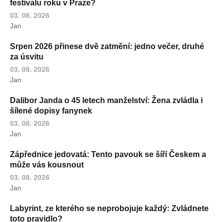
festivalu roku v Praze?
03. 08. 2026
Jan
Srpen 2026 přinese dvě zatmění: jedno večer, druhé
za úsvitu
03. 08. 2026
Jan
Dalibor Janda o 45 letech manželství: Žena zvládla i
šílené dopisy fanynek
03. 08. 2026
Jan
Zápřednice jedovatá: Tento pavouk se šíří Českem a
může vás kousnout
03. 08. 2026
Jan
Labyrint, ze kterého se neprobojuje každý: Zvládnete
toto pravidlo?