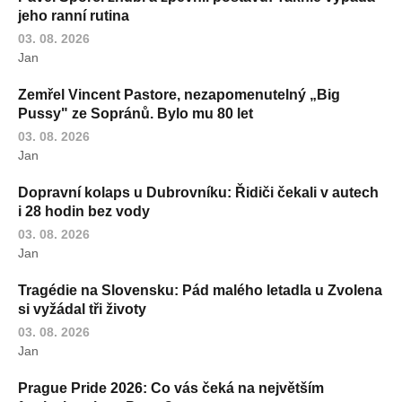
jeho ranní rutina
03. 08. 2026
Jan
Zemřel Vincent Pastore, nezapomenutelný „Big
Pussy" ze Sopránů. Bylo mu 80 let
03. 08. 2026
Jan
Dopravní kolaps u Dubrovníku: Řidiči čekali v autech
i 28 hodin bez vody
03. 08. 2026
Jan
Tragédie na Slovensku: Pád malého letadla u Zvolena
si vyžádal tři životy
03. 08. 2026
Jan
Prague Pride 2026: Co vás čeká na největším