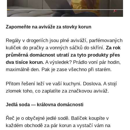
Zapomeňte na aviváže za stovky korun
Regály v drogeriích jsou plné aviváží, parfémovaných
kuliček do pračky a vonných sáčků do skříní.
Za rok
průměrná domácnost utratí za tyto produkty přes
dva tisíce korun.
A výsledek? Prádlo voní pár hodin,
maximálně den. Pak je zase všechno při starém.
Přitom řešení leží ve vaší kuchyni. Doslova. A stojí
zlomek toho, co zaplatíte za značkovou aviváž.
Jedlá soda — královna domácnosti
Řeč je o obyčejné jedlé sodě. Balíček koupíte v
každém obchodě za pár korun a vystačí vám na