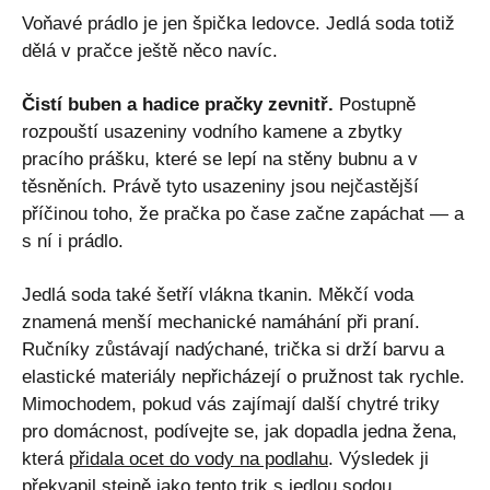
Voňavé prádlo je jen špička ledovce. Jedlá soda totiž
dělá v pračce ještě něco navíc.
Čistí buben a hadice pračky zevnitř.
Postupně
rozpouští usazeniny vodního kamene a zbytky
pracího prášku, které se lepí na stěny bubnu a v
těsněních. Právě tyto usazeniny jsou nejčastější
příčinou toho, že pračka po čase začne zapáchat — a
s ní i prádlo.
Jedlá soda také šetří vlákna tkanin. Měkčí voda
znamená menší mechanické namáhání při praní.
Ručníky zůstávají nadýchané, trička si drží barvu a
elastické materiály nepřicházejí o pružnost tak rychle.
Mimochodem, pokud vás zajímají další chytré triky
pro domácnost, podívejte se, jak dopadla jedna žena,
která
přidala ocet do vody na podlahu
. Výsledek ji
překvapil stejně jako tento trik s jedlou sodou.