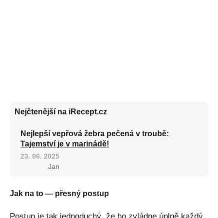
Nejčtenější na iRecept.cz
Nejlepší vepřová žebra pečená v troubě:
Tajemství je v marinádě!
23. 06. 2025
Jan
Jak na to — přesný postup
Postup je tak jednoduchý, že ho zvládne úplně každý.