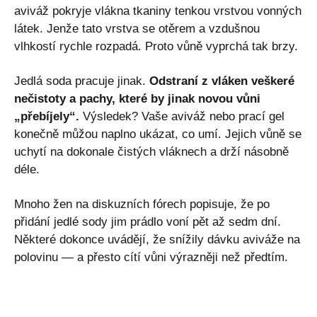
aviváž pokryje vlákna tkaniny tenkou vrstvou vonných
látek. Jenže tato vrstva se otěrem a vzdušnou
vlhkostí rychle rozpadá. Proto vůně vyprchá tak brzy.
Jedlá soda pracuje jinak.
Odstraní z vláken veškeré
nečistoty a pachy, které by jinak novou vůni
„přebíjely“.
Výsledek? Vaše aviváž nebo prací gel
konečně můžou naplno ukázat, co umí. Jejich vůně se
uchytí na dokonale čistých vláknech a drží násobně
déle.
Mnoho žen na diskuzních fórech popisuje, že po
přidání jedlé sody jim prádlo voní pět až sedm dní.
Některé dokonce uvádějí, že snížily dávku aviváže na
polovinu — a přesto cítí vůni výrazněji než předtím.