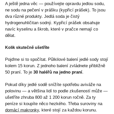
A ještě jedna věc — používejte opravdu jedlou sodu,
ne sodu na pečení v prášku (kypřicí prášek). To jsou
dva různé produkty. Jedlá soda je čistý
hydrogenuhličitan sodný. Kypřicí prášek obsahuje
navíc kyselinu a škrob, které v pračce nemají co
dělat.
Kolik skutečně ušetříte
Pojďme si to spočítat. Půlkilové balení jedlé sody stojí
kolem 15 korun. Z jednoho balení zvládnete přibližně
50 praní. To je
30 haléřů na jedno praní
.
Pokud díky jedlé sodě snížíte spotřebu aviváže na
polovinu — a většina lidí to podle zkušeností může —
ušetříte zhruba 800 až 1 200 korun ročně. Za ty
peníze si koupíte něco hezkého. Třeba suroviny na
domácí makronky
, které stojí za každou korunu.