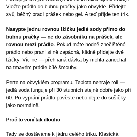
Vložte prádlo do bubnu pračky jako obvykle. Přidejte
svůj běžný prací prášek nebo gel. A teď přijde ten trik.
Nasypte jednu rovnou lžičku jedlé sody přímo do
bubnu pračky — ne do zásobníku na prášek, ale
rovnou mezi prádlo.
Pokud máte hodně znečištěné
prádlo nebo praní silně zapáchá, klidně přidejte dvě
lžičky. Víc ne — přehnaná dávka by mohla zanechat
na tmavém prádle bílé šmouhy.
Perte na obvyklém programu. Teplota nehraje roli —
jedlá soda funguje při 30 stupních stejně dobře jako při
60. Po vyprání prádlo pověste nebo dejte do sušičky
jako normálně.
Proč to voní tak dlouho
Tady se dostáváme k jádru celého triku. Klasická