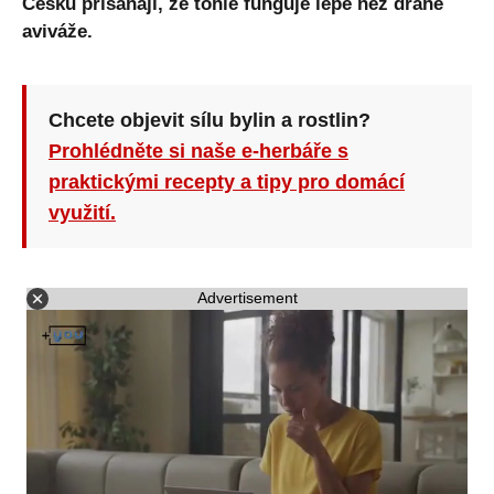
Česku přísahají, že tohle funguje lépe než drahé
aviváže.
Chcete objevit sílu bylin a rostlin?
Prohlédněte si naše e-herbáře s
praktickými recepty a tipy pro domácí
využití.
Advertisement