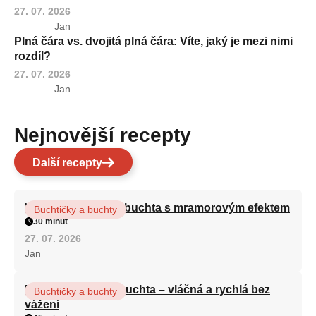
27. 07. 2026
Jan
Plná čára vs. dvojitá plná čára: Víte, jaký je mezi nimi
rozdíl?
27. 07. 2026
Jan
Nejnovější recepty
Další recepty
Vláčná olejová litá buchta s mramorovým efektem
Buchtičky a buchty
30 minut
27. 07. 2026
Jan
Hrnková maková buchta – vláčná a rychlá bez
Buchtičky a buchty
vážení