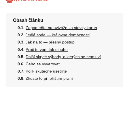
Obsah článku
Zapomeňte na aviváže za stovky korun
Jedlá soda — královna domácnosti
Jak na to — přesný postup
Proč to voní tak dlouho
Další skryté výhody, o kterých se nemluví
Čeho se vyvarovat
Kolik skutečně ušetříte
Zkuste to při příštím praní