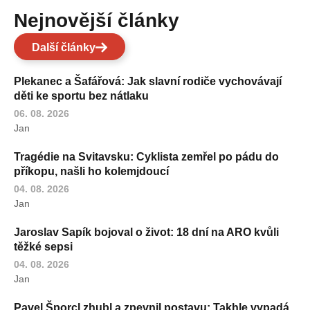
Nejnovější články
Další články
Plekanec a Šafářová: Jak slavní rodiče vychovávají
děti ke sportu bez nátlaku
06. 08. 2026
Jan
Tragédie na Svitavsku: Cyklista zemřel po pádu do
příkopu, našli ho kolemjdoucí
04. 08. 2026
Jan
Jaroslav Sapík bojoval o život: 18 dní na ARO kvůli
těžké sepsi
04. 08. 2026
Jan
Pavel Šporcl zhubl a zpevnil postavu: Takhle vypadá