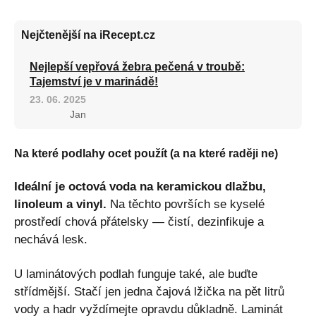
Nejčtenější na iRecept.cz
Nejlepší vepřová žebra pečená v troubě:
Tajemství je v marinádě!
23. 06. 2025
Jan
Na které podlahy ocet použít (a na které raději ne)
Ideální je octová voda na keramickou dlažbu,
linoleum a vinyl.
Na těchto površích se kyselé
prostředí chová přátelsky — čistí, dezinfikuje a
nechává lesk.
U laminátových podlah funguje také, ale buďte
střídmější. Stačí jen jedna čajová lžička na pět litrů
vody a hadr vyždímejte opravdu důkladně. Laminát