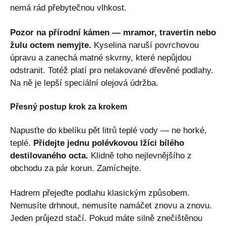
nemá rád přebytečnou vlhkost.
Pozor na přírodní kámen — mramor, travertin nebo
žulu octem nemyjte.
Kyselina naruší povrchovou
úpravu a zanechá matné skvrny, které nepůjdou
odstranit. Totéž platí pro nelakované dřevěné podlahy.
Na ně je lepší speciální olejová údržba.
Přesný postup krok za krokem
Napusťte do kbelíku pět litrů teplé vody — ne horké,
teplé.
Přidejte jednu polévkovou lžíci bílého
destilovaného octa.
Klidně toho nejlevnějšího z
obchodu za pár korun. Zamíchejte.
Hadrem přejeďte podlahu klasickým způsobem.
Nemusíte drhnout, nemusíte namáčet znovu a znovu.
Jeden průjezd stačí. Pokud máte silně znečištěnou