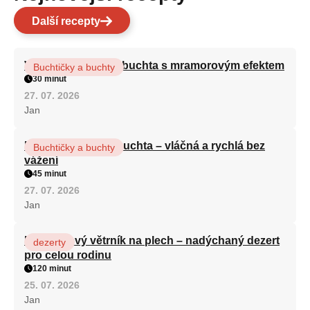
Další recepty
Vláčná olejová litá buchta s mramorovým efektem
Buchtičky a buchty
30 minut
27. 07. 2026
Jan
Hrnková maková buchta – vláčná a rychlá bez
Buchtičky a buchty
vážení
45 minut
27. 07. 2026
Jan
Karamelový větrník na plech – nadýchaný dezert
dezerty
pro celou rodinu
120 minut
25. 07. 2026
Jan