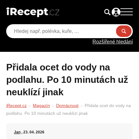
Rozšířené hledání
Přidala ocet do vody na
podlahu. Po 10 minutách už
neuklízí jinak
iRecept.cz
Magazín
Domácnost
Přidala ocet do vody na
podlahu. Po 10 minutách už neuklízí jinak
Jan
, 23. 04. 2026