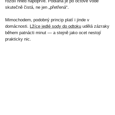
rozdíl hned napoprvé. Podlaha je po octové vodě
skutečně čistá, ne jen „přetřená“.
Mimochodem, podobný princip platí i jinde v
domácnosti.
Lžíce jedlé sody do odtoku
udělá zázraky
během patnácti minut — a stejně jako ocet nestojí
prakticky nic.