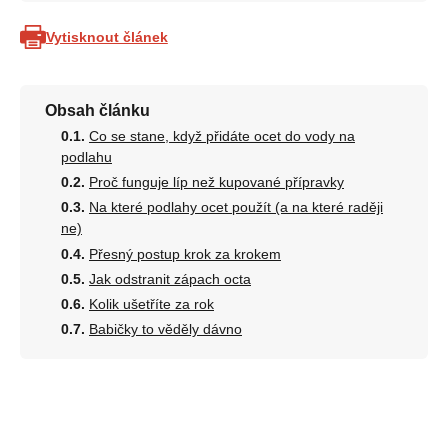
Vytisknout článek
Obsah článku
Co se stane, když přidáte ocet do vody na
podlahu
Proč funguje líp než kupované přípravky
Na které podlahy ocet použít (a na které raději
ne)
Přesný postup krok za krokem
Jak odstranit zápach octa
Kolik ušetříte za rok
Babičky to věděly dávno