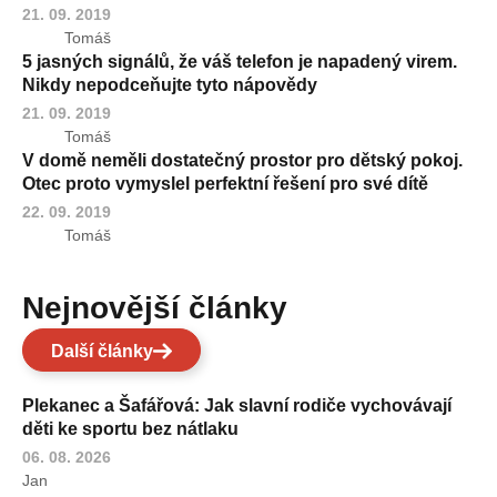
21. 09. 2019
Tomáš
5 jasných signálů, že váš telefon je napadený virem.
Nikdy nepodceňujte tyto nápovědy
21. 09. 2019
Tomáš
V domě neměli dostatečný prostor pro dětský pokoj.
Otec proto vymyslel perfektní řešení pro své dítě
22. 09. 2019
Tomáš
Nejnovější články
Další články
Plekanec a Šafářová: Jak slavní rodiče vychovávají
děti ke sportu bez nátlaku
06. 08. 2026
Jan