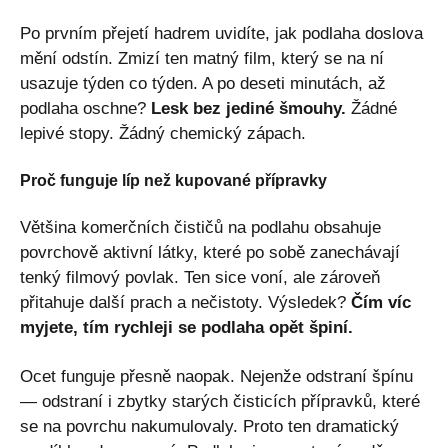
Po prvním přejetí hadrem uvidíte, jak podlaha doslova
mění odstín. Zmizí ten matný film, který se na ní
usazuje týden co týden. A po deseti minutách, až
podlaha oschne?
Lesk bez jediné šmouhy.
Žádné
lepivé stopy. Žádný chemický zápach.
Proč funguje líp než kupované přípravky
Většina komerčních čističů na podlahu obsahuje
povrchově aktivní látky, které po sobě zanechávají
tenký filmový povlak. Ten sice voní, ale zároveň
přitahuje další prach a nečistoty. Výsledek?
Čím víc
myjete, tím rychleji se podlaha opět špiní.
Ocet funguje přesně naopak. Nejenže odstraní špínu
— odstraní i zbytky starých čisticích přípravků, které
se na povrchu nakumulovaly. Proto ten dramatický