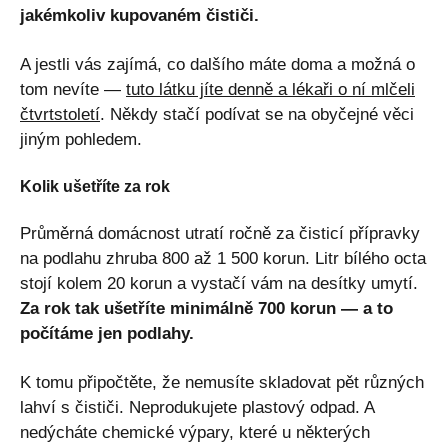
jakémkoliv kupovaném čističi.
A jestli vás zajímá, co dalšího máte doma a možná o
tom nevíte —
tuto látku jíte denně a lékaři o ní mlčeli
čtvrtstoletí
. Někdy stačí podívat se na obyčejné věci
jiným pohledem.
Kolik ušetříte za rok
Průměrná domácnost utratí ročně za čisticí přípravky
na podlahu zhruba 800 až 1 500 korun. Litr bílého octa
stojí kolem 20 korun a vystačí vám na desítky umytí.
Za rok tak ušetříte minimálně 700 korun — a to
počítáme jen podlahy.
K tomu připočtěte, že nemusíte skladovat pět různých
lahví s čističi. Neprodukujete plastový odpad. A
nedýcháte chemické výpary, které u některých