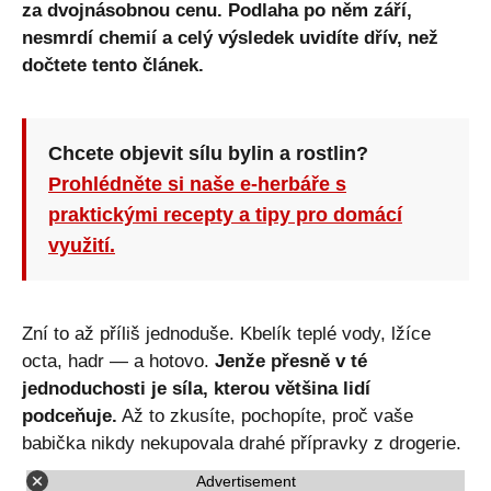
za dvojnásobnou cenu. Podlaha po něm září,
nesmrdí chemií a celý výsledek uvidíte dřív, než
dočtete tento článek.
Chcete objevit sílu bylin a rostlin?
Prohlédněte si naše e-herbáře s
praktickými recepty a tipy pro domácí
využití.
Zní to až příliš jednoduše. Kbelík teplé vody, lžíce
octa, hadr — a hotovo.
Jenže přesně v té
jednoduchosti je síla, kterou většina lidí
podceňuje.
Až to zkusíte, pochopíte, proč vaše
babička nikdy nekupovala drahé přípravky z drogerie.
Advertisement