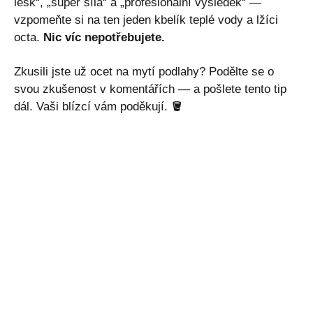
lesk“, „super síla“ a „profesionální výsledek“ —
vzpomeňte si na ten jeden kbelík teplé vody a lžíci
octa.
Nic víc nepotřebujete.
Zkusili jste už ocet na mytí podlahy? Podělte se o
svou zkušenost v komentářích — a pošlete tento tip
dál. Vaši blízcí vám poděkují. 🪣