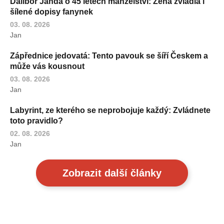
Dalibor Janda o 45 letech manželství: Žena zvládla i
šílené dopisy fanynek
03. 08. 2026
Jan
Zápřednice jedovatá: Tento pavouk se šíří Českem a
může vás kousnout
03. 08. 2026
Jan
Labyrint, ze kterého se neprobojuje každý: Zvládnete
toto pravidlo?
02. 08. 2026
Jan
Zobrazit další články