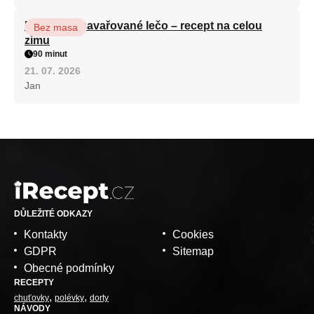
Babiččino zavařované lečo – recept na celou
Bez masa
zimu
90 minut
21. 07. 2026
Jan
DŮLEŽITÉ ODKAZY
Kontakty
Cookies
GDPR
Sitemap
Obecné podmínky
RECEPTY
chuťovky
polévky
dorty
NÁVODY