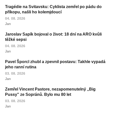
Tragédie na Svitavsku: Cyklista zemřel po pádu do
příkopu, našli ho kolemjdoucí
04. 08. 2026
Jan
Jaroslav Sapík bojoval o život: 18 dní na ARO kvůli
těžké sepsi
04. 08. 2026
Jan
Pavel Šporcl zhubl a zpevnil postavu: Takhle vypadá
jeho ranní rutina
03. 08. 2026
Jan
Zemřel Vincent Pastore, nezapomenutelný „Big
Pussy" ze Sopránů. Bylo mu 80 let
03. 08. 2026
Jan