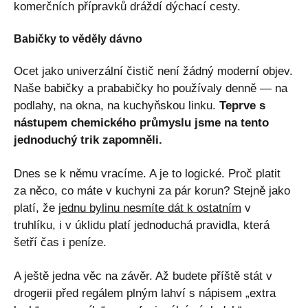
komerčních přípravků dráždí dýchací cesty.
Babičky to věděly dávno
Ocet jako univerzální čistič není žádný moderní objev.
Naše babičky a prababičky ho používaly denně — na
podlahy, na okna, na kuchyňskou linku.
Teprve s
nástupem chemického průmyslu jsme na tento
jednoduchý trik zapomněli.
Dnes se k němu vracíme. A je to logické. Proč platit
za něco, co máte v kuchyni za pár korun? Stejně jako
platí, že
jednu bylinu nesmíte dát k ostatním
v
truhlíku, i v úklidu platí jednoduchá pravidla, která
šetří čas i peníze.
A ještě jedna věc na závěr. Až budete příště stát v
drogerii před regálem plným lahví s nápisem „extra