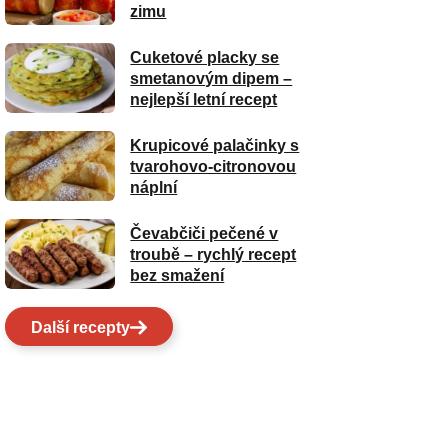
zimu
Cuketové placky se
smetanovým dipem –
nejlepší letní recept
Krupicové palačinky s
tvarohovo-citronovou
náplní
Čevabčiči pečené v
troubě – rychlý recept
bez smažení
Další recepty