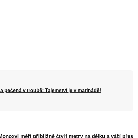
a pečená v troubě: Tajemství je v marinádě!
Monoxyl měří přibližně čtyři metry na délku a váží přes