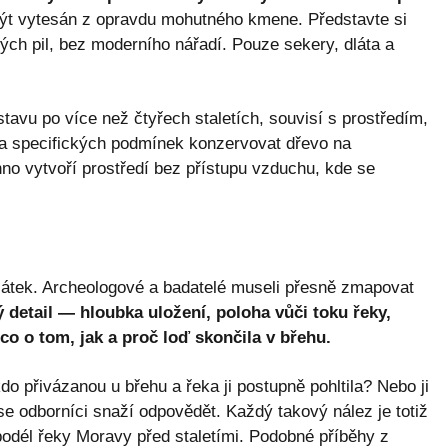
t vytesán z opravdu mohutného kmene. Představte si
ých pil, bez moderního nářadí. Pouze sekery, dláta a
tavu po více než čtyřech staletích, souvisí s prostředím,
za specifických podmínek konzervovat dřevo na
hno vytvoří prostředí bez přístupu vzduchu, kde se
átek. Archeologové a badatelé museli přesně zmapovat
 detail — hloubka uložení, poloha vůči toku řeky,
o o tom, jak a proč loď skončila v břehu.
do přivázanou u břehu a řeka ji postupně pohltila? Nebo ji
se odborníci snaží odpovědět. Každý takový nález je totiž
 podél řeky Moravy před staletími. Podobné příběhy z