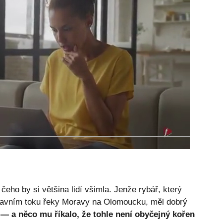
čeho by si většina lidí všimla. Jenže rybář, který
lavním toku řeky Moravy na Olomoucku, měl dobrý
 — a něco mu říkalo, že tohle není obyčejný kořen