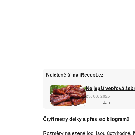
Nejčtenější na iRecept.cz
Nejlepší vepřová žebr
23. 06. 2025
Jan
Čtyři metry délky a přes sto kilogramů
Rozměry nalezené lodi jsou úctyhodné.