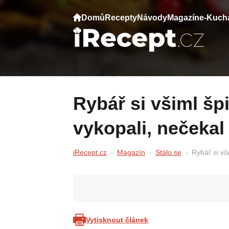
Domů
Recepty
Návody
Magazín
e-Kuch
Rybář si všiml špičky v břehu řeky. To co
vykopali, nečekal
iRecept.cz
Magazín
Stalo se
Rybář si vš
Vytisknout článek