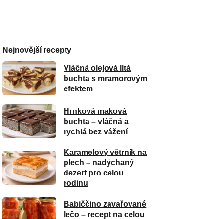
Nejnovější recepty
Vláčná olejová litá
buchta s mramorovým
efektem
Hrnková maková
buchta – vláčná a
rychlá bez vážení
Karamelový větrník na
plech – nadýchaný
dezert pro celou
rodinu
Babiččino zavařované
lečo – recept na celou