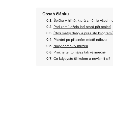
Obsah článku
Špička v hlíně, která změnila všechn
Pod zemí ležela loď stará pět století
Čtyři metry délky a přes sto kilogram
Pátrání po přesném místě nálezu
Nový domov v muzeu
Proč je tento nález tak výjimečný
Co kdybyste šli kolem a nevšimli si?