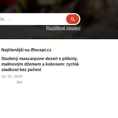
Rozšířené hledání
Nejčtenější na iRecept.cz
Studený mascarpone dezert s piškoty,
malinovým džemem a kokosem: rychlá
sladkost bez pečení
19. 03. 2026
Jan