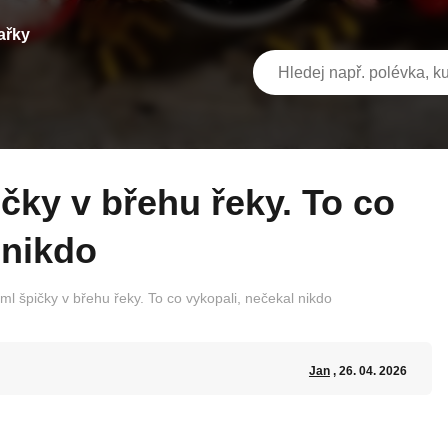
ařky
 nikdo
iml špičky v břehu řeky. To co vykopali, nečekal nikdo
Jan
, 26. 04. 2026