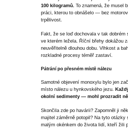
100 kilogramů.
To znamená, že musel bý
práci, kterou to obnášelo — bez motorov
trpělivost.
Fakt, že se loď dochovala v tak dobrém s
ve kterém ležela. Říční břehy dokážou 
neuvěřitelně dlouhou dobu. Vlhkost a ba
rozkladné procesy téměř zastaví.
Pátrání po přesném místě nálezu
Samotné objevení monoxylu bylo jen zač
místo nálezu u hynkovského jezu.
Každý
okolní sedimenty — mohl prozradit něc
Skončila zde po havárii? Zapomněl ji něk
majitel záměrně potopil? Na tyto otázky 
malým okénkem do života lidí, kteří žili