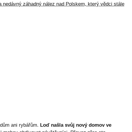
ba nedávný záhadný nález nad Polskem, který vědci stále
udům ani rybářům.
Loď našla svůj nový domov ve