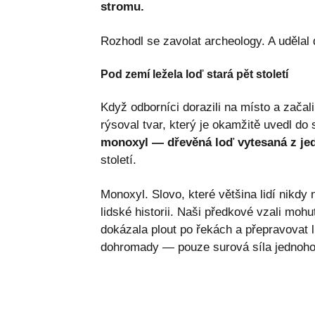
stromu.
Rozhodl se zavolat archeology. A udělal 
Pod zemí ležela loď stará pět století
Když odborníci dorazili na místo a začal
rýsoval tvar, který je okamžitě uvedl do
monoxyl — dřevěná loď vytesaná z je
století.
Monoxyl. Slovo, které většina lidí nikdy 
lidské historii. Naši předkové vzali mohu
dokázala plout po řekách a přepravovat l
dohromady — pouze surová síla jednoho 