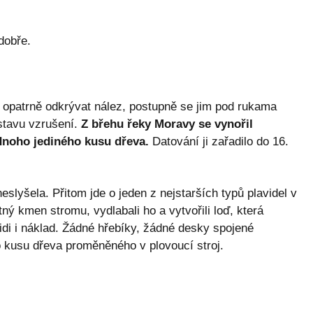
dobře.
i opatrně odkrývat nález, postupně se jim pod rukama
 stavu vzrušení.
Z břehu řeky Moravy se vynořil
dnoho jediného kusu dřeva.
Datování ji zařadilo do 16.
neslyšela. Přitom jde o jeden z nejstarších typů plavidel v
tný kmen stromu, vydlabali ho a vytvořili loď, která
idi i náklad. Žádné hřebíky, žádné desky spojené
kusu dřeva proměněného v plovoucí stroj.