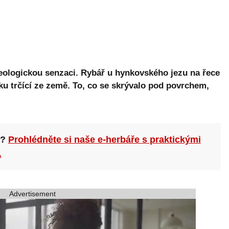
eologickou senzaci. Rybář u hynkovského jezu na řece
u trčící ze země. To, co se skrývalo pod povrchem,
n?
Prohlédněte si naše e-herbáře s praktickými
.
Advertisement