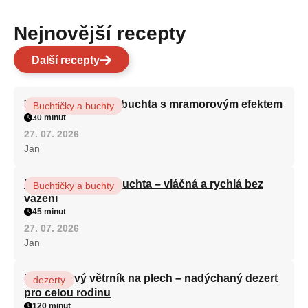
Nejnovější recepty
Další recepty
Vláčná olejová litá buchta s mramorovým efektem
Buchtičky a buchty
30 minut
27. 07. 2026
Jan
Hrnková maková buchta – vláčná a rychlá bez
Buchtičky a buchty
vážení
45 minut
27. 07. 2026
Jan
Karamelový větrník na plech – nadýchaný dezert
dezerty
pro celou rodinu
120 minut