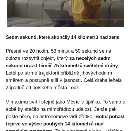
Sedm sekund, které skončily 14 kilometrů nad zemí
Přesně ve 20 hodin, 53 minut a 59 sekund se na
obloze rozsvítil objekt, který
za necelých sedm
sekund urazil téměř 75 kilometrů světelné dráhy
.
Letěl po strmé trajektorii přibližně jihovýchodním
směrem a postupně sílil v jasnosti. Celá dráha ležela
západně od polského města Lodž.
V maximu svítil stejně jako Měsíc v úplňku. To samo o
sobě by stačilo na mimořádnou událost. Jenže pak
přišlo něco, co astronomové vidí zřídka.
Bolid pohasl
teprve ve výšce pouhých 14 kilometrů nad