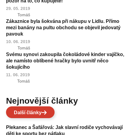
pozor na to, co kupujete!
29. 05. 2019
Tomáš
Zákaznice byla šokvána při nákupu v Lidlu. Přímo
mezi banány na pultu obchodu se objevil jedovatý
pavouk
10. 06. 2019
Tomáš
Svému synovi zakoupila čokoládové kinder vajíčko,
ale namísto oblíbené hračky bylo uvnitř něco
šokujícího
11. 06. 2019
Tomáš
Nejnovější články
Další články
Plekanec a Šafářová: Jak slavní rodiče vychovávají
děti ke sportu bez nátlaku