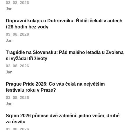
03. 08. 2026
Jan
Dopravní kolaps u Dubrovníku: Řidiči čekali v autech
i 28 hodin bez vody
03. 08. 2026
Jan
Tragédie na Slovensku: Pád malého letadla u Zvolena
si vyžádal tři životy
03. 08. 2026
Jan
Prague Pride 2026: Co vás čeká na největším
festivalu roku v Praze?
03. 08. 2026
Jan
Srpen 2026 přinese dvě zatmění: jedno večer, druhé
za úsvitu
03. 08. 2026