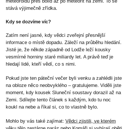
meteoroidu přes bolid až po meteorit na zemi. To se
stává výjimečně zřídka.
Kdy se dozvíme víc?
Zatím není jasné, kdy vědci zveřejní přesnější
informace o místě dopadu. Záleží na průběhu hledání.
Jisté je, že někde západně od Lodže leží kousky
vesmírné horniny staré miliardy let. A právě teď je
hledají lidé, kteří vědí, co s nimi.
Pokud jste ten páteční večer byli venku a zahlédli jste
na obloze něco neobvyklého – gratulujeme. Viděli jste
moment, kdy kousek Sluneční soustavy dorazil až na
Zemi. Sdílejte tento článek s každým, kdo tu noc
koukl na nebe a říkal si, co to vlastně bylo.
Mohlo by vás také zajímat:
Vědci zjistili, ve kterém
věku tělo zestárne naráz
nebo
Komáři si vybírají oběti