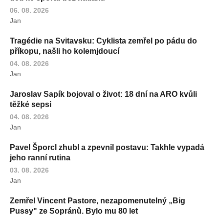
06. 08. 2026
Jan
Tragédie na Svitavsku: Cyklista zemřel po pádu do
příkopu, našli ho kolemjdoucí
04. 08. 2026
Jan
Jaroslav Sapík bojoval o život: 18 dní na ARO kvůli
těžké sepsi
04. 08. 2026
Jan
Pavel Šporcl zhubl a zpevnil postavu: Takhle vypadá
jeho ranní rutina
03. 08. 2026
Jan
Zemřel Vincent Pastore, nezapomenutelný „Big
Pussy" ze Sopránů. Bylo mu 80 let