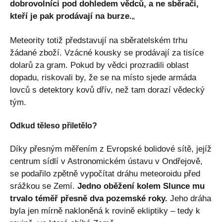
dobrovolníci pod dohledem vědců, a ne sběrači,
kteří je pak prodávají na burze.
„
Meteority totiž představují na sběratelském trhu
žádané zboží. Vzácné kousky se prodávají za tisíce
dolarů za gram. Pokud by vědci prozradili oblast
dopadu, riskovali by, že se na místo sjede armáda
lovců s detektory kovů dřív, než tam dorazí vědecký
tým.
Odkud těleso přiletělo?
Díky přesným měřením z Evropské bolidové sítě, jejíž
centrum sídlí v Astronomickém ústavu v Ondřejově,
se podařilo zpětně vypočítat dráhu meteoroidu před
srážkou se Zemí.
Jedno oběžení kolem Slunce mu
trvalo téměř přesně dva pozemské roky.
Jeho dráha
byla jen mírně nakloněná k rovině ekliptiky – tedy k