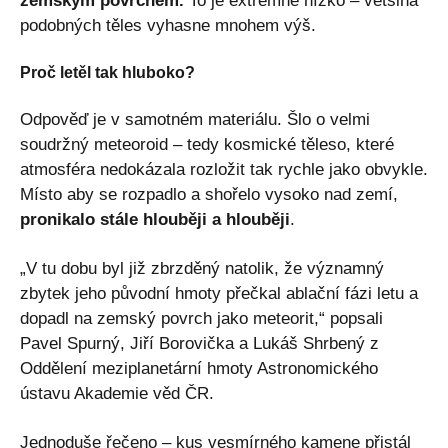
zemským povrchem.
To je extrémně nízko – většina
podobných těles vyhasne mnohem výš.
Proč letěl tak hluboko?
Odpověď je v samotném materiálu. Šlo o velmi
soudržný meteoroid – tedy kosmické těleso, které
atmosféra nedokázala rozložit tak rychle jako obvykle.
Místo aby se rozpadlo a shořelo vysoko nad zemí,
pronikalo stále hlouběji a hlouběji
.
„V tu dobu byl již zbrzděný natolik, že významný
zbytek jeho původní hmoty přečkal ablační fázi letu a
dopadl na zemský povrch jako meteorit,“ popsali
Pavel Spurný, Jiří Borovička a Lukáš Shrbený z
Oddělení meziplanetární hmoty Astronomického
ústavu Akademie věd ČR.
Jednoduše řečeno – kus vesmírného kamene přistál