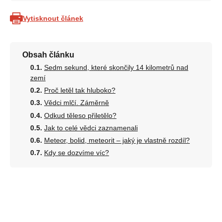
Vytisknout článek
Obsah článku
Sedm sekund, které skončily 14 kilometrů nad
zemí
Proč letěl tak hluboko?
Vědci mlčí. Záměrně
Odkud těleso přiletělo?
Jak to celé vědci zaznamenali
Meteor, bolid, meteorit – jaký je vlastně rozdíl?
Kdy se dozvíme víc?