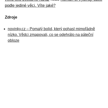
podle jediné věci. Víte jaké?
Zdroje
novinky.cz – Pomalý bolid, který pohasl mimořádně
nízko. Vědci zmapovali, co se odehrálo na páteční
obloze