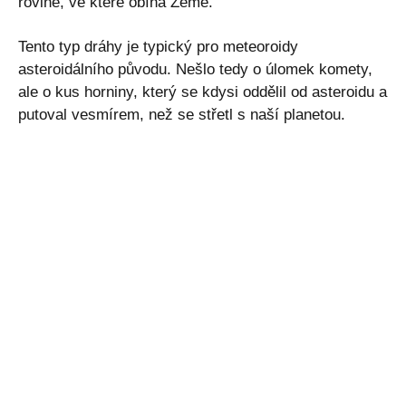
rovině, ve které obíhá Země.
Tento typ dráhy je typický pro meteoroidy
asteroidálního původu. Nešlo tedy o úlomek komety,
ale o kus horniny, který se kdysi oddělil od asteroidu a
putoval vesmírem, než se střetl s naší planetou.