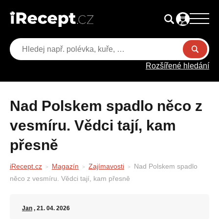
Rozšířené hledání
Nad Polskem spadlo něco z
vesmíru. Vědci tají, kam
přesně
iRecept.cz
Magazín
Zajímavosti
Nad Polskem spadlo
něco z vesmíru. Vědci tají, kam přesně
Jan
, 21. 04. 2026