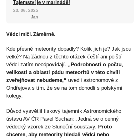
Tajemství je v marinádě!
23. 06. 2025
Jan
Vědci mlčí. Záměrně.
Kde přesně meteority dopadly? Kolik jich je? Jak jsou
velké? Na žádnou z těchto otázek čeští ani polští
vědci zatím neodpovídají.
„Podrobnosti o počtu,
velikosti a oblasti pádu meteoritů v této chvíli
zveřejňovat nebudeme,“
uvedli astronomové z
Ondřejova s tím, že se na tom dohodli s polskými
kolegy.
Důvod vysvětlil tiskový tajemník Astronomického
ústavu AV ČR Pavel Suchan: „Jedná se o cenný
vědecký vzorek ze Sluneční soustavy.
Proto
chceme, aby meteority hledali vědci nebo