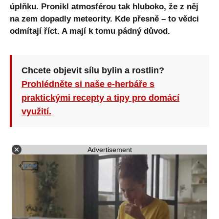
úplňku. Pronikl atmosférou tak hluboko, že z něj
na zem dopadly meteority. Kde přesně – to vědci
odmítají říct. A mají k tomu pádný důvod.
Chcete objevit sílu bylin a rostlin?
Prohlédněte si naše e-herbáře s
praktickými recepty a tipy pro domácí
využití.
Advertisement