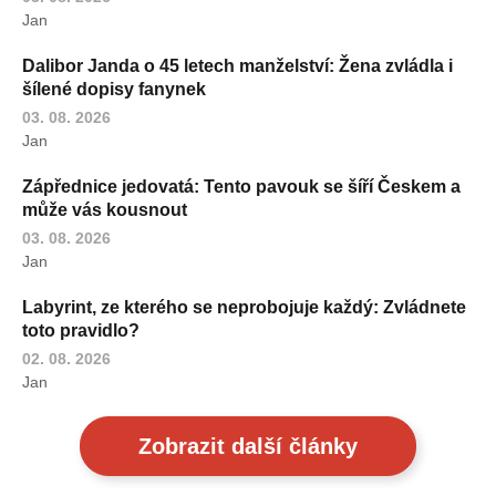
Jan
Dalibor Janda o 45 letech manželství: Žena zvládla i
šílené dopisy fanynek
03. 08. 2026
Jan
Zápřednice jedovatá: Tento pavouk se šíří Českem a
může vás kousnout
03. 08. 2026
Jan
Labyrint, ze kterého se neprobojuje každý: Zvládnete
toto pravidlo?
02. 08. 2026
Jan
Zobrazit další články