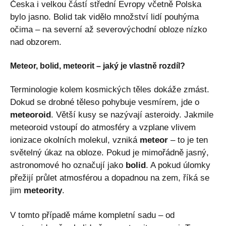
Česka i velkou částí střední Evropy včetně Polska
bylo jasno. Bolid tak vidělo množství lidí pouhýma
očima – na severní až severovýchodní obloze nízko
nad obzorem.
Meteor, bolid, meteorit – jaký je vlastně rozdíl?
Terminologie kolem kosmických těles dokáže zmást.
Dokud se drobné těleso pohybuje vesmírem, jde o
meteoroid
. Větší kusy se nazývají asteroidy. Jakmile
meteoroid vstoupí do atmosféry a vzplane vlivem
ionizace okolních molekul, vzniká
meteor
– to je ten
světelný úkaz na obloze. Pokud je mimořádně jasný,
astronomové ho označují jako
bolid
. A pokud úlomky
přežijí průlet atmosférou a dopadnou na zem, říká se
jim
meteority
.
V tomto případě máme kompletní sadu – od