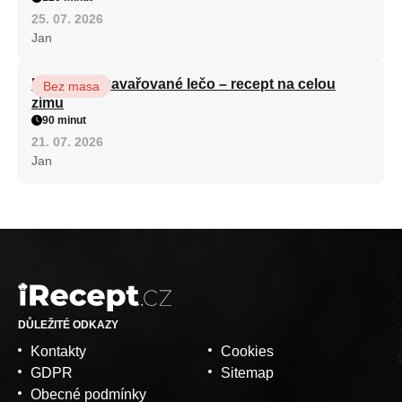
25. 07. 2026
Jan
Babiččino zavařované lečo – recept na celou
Bez masa
zimu
90 minut
21. 07. 2026
Jan
DŮLEŽITÉ ODKAZY
Kontakty
Cookies
GDPR
Sitemap
Obecné podmínky