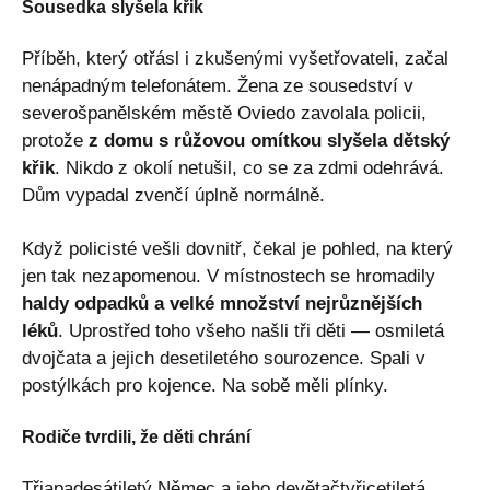
Sousedka slyšela křik
Příběh, který otřásl i zkušenými vyšetřovateli, začal
nenápadným telefonátem. Žena ze sousedství v
severošpanělském městě Oviedo zavolala policii,
protože
z domu s růžovou omítkou slyšela dětský
křik
. Nikdo z okolí netušil, co se za zdmi odehrává.
Dům vypadal zvenčí úplně normálně.
Když policisté vešli dovnitř, čekal je pohled, na který
jen tak nezapomenou. V místnostech se hromadily
haldy odpadků a velké množství nejrůznějších
léků
. Uprostřed toho všeho našli tři děti — osmiletá
dvojčata a jejich desetiletého sourozence. Spali v
postýlkách pro kojence. Na sobě měli plínky.
Rodiče tvrdili, že děti chrání
Třiapadesátiletý Němec a jeho devětačtyřicetiletá