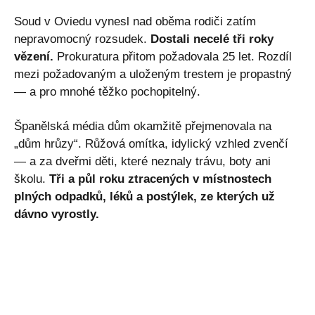
Soud v Oviedu vynesl nad oběma rodiči zatím
nepravomocný rozsudek.
Dostali necelé tři roky
vězení.
Prokuratura přitom požadovala 25 let. Rozdíl
mezi požadovaným a uloženým trestem je propastný
— a pro mnohé těžko pochopitelný.
Španělská média dům okamžitě přejmenovala na
„dům hrůzy“. Růžová omítka, idylický vzhled zvenčí
— a za dveřmi děti, které neznaly trávu, boty ani
školu.
Tři a půl roku ztracených v místnostech
plných odpadků, léků a postýlek, ze kterých už
dávno vyrostly.