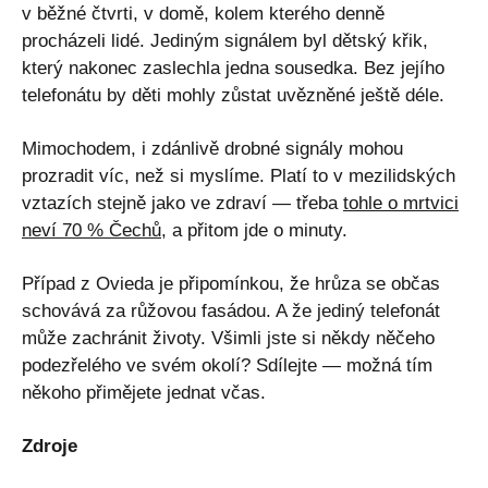
v běžné čtvrti, v domě, kolem kterého denně
procházeli lidé. Jediným signálem byl dětský křik,
který nakonec zaslechla jedna sousedka. Bez jejího
telefonátu by děti mohly zůstat uvězněné ještě déle.
Mimochodem, i zdánlivě drobné signály mohou
prozradit víc, než si myslíme. Platí to v mezilidských
vztazích stejně jako ve zdraví — třeba
tohle o mrtvici
neví 70 % Čechů
, a přitom jde o minuty.
Případ z Ovieda je připomínkou, že hrůza se občas
schovává za růžovou fasádou. A že jediný telefonát
může zachránit životy. Všimli jste si někdy něčeho
podezřelého ve svém okolí? Sdílejte — možná tím
někoho přimějete jednat včas.
Zdroje