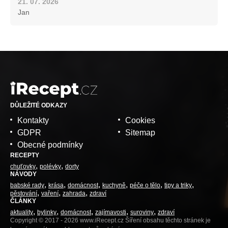
21. 07. 2026
Jan
DŮLEŽITÉ ODKAZY
Kontakty
Cookies
GDPR
Sitemap
Obecné podmínky
RECEPTY
chuťovky
polévky
dorty
NÁVODY
babské rady
krása
domácnost
kuchyně
péče o tělo
tipy a triky
pěstování
vaření
zahrada
zdraví
ČLÁNKY
aktuality
bylinky
domácnost
zajímavosti
suroviny
zdraví
Copyright © 2017 - 2026 www.iRecept.cz Šíření obsahu těchto stránek je