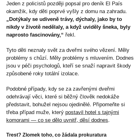
Jeden z policistů později popsal pro deník El País
okamžik, kdy děti poprvé vyšly z domu na zahradu.
„Dotýkaly se udiveně trávy, dýchaly, jako by to
nikdy v životě nedělaly, a když uviděly šneka, byly
naprosto fascinovány,“
řekl.
Tyto děti neznaly svět za dveřmi svého vězení. Měly
problémy s chůzí. Měly problémy s mluvením. Dodnes
jsou v péči psychologů, kteří se snaží napravit škody
způsobené roky totální izolace.
Podobné případy, kdy se za zavřenými dveřmi
odehrávají věci, které si běžný člověk nedokáže
představit, bohužel nejsou ojedinělé. Připomeňte si
třeba případ muže, který
postavil hotel s tajnými
komorami — co se dělo uvnitř, děsí dodnes
.
Trest? Zlomek toho, co žádala prokuratura