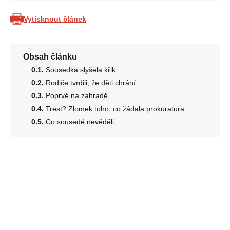
Vytisknout článek
Obsah článku
Sousedka slyšela křik
Rodiče tvrdili, že děti chrání
Poprvé na zahradě
Trest? Zlomek toho, co žádala prokuratura
Co sousedé nevěděli