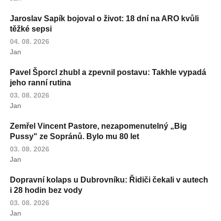
Jaroslav Sapík bojoval o život: 18 dní na ARO kvůli
těžké sepsi
04. 08. 2026
Jan
Pavel Šporcl zhubl a zpevnil postavu: Takhle vypadá
jeho ranní rutina
03. 08. 2026
Jan
Zemřel Vincent Pastore, nezapomenutelný „Big
Pussy" ze Sopránů. Bylo mu 80 let
03. 08. 2026
Jan
Dopravní kolaps u Dubrovníku: Řidiči čekali v autech
i 28 hodin bez vody
03. 08. 2026
Jan