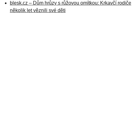
blesk.cz – Dům hrůzy s růžovou omítkou: Krkavčí rodiče
několik let věznili své děti