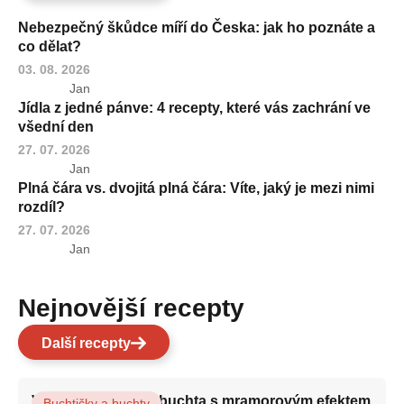
Nebezpečný škůdce míří do Česka: jak ho poznáte a
co dělat?
03. 08. 2026
Jan
Jídla z jedné pánve: 4 recepty, které vás zachrání ve
všední den
27. 07. 2026
Jan
Plná čára vs. dvojitá plná čára: Víte, jaký je mezi nimi
rozdíl?
27. 07. 2026
Jan
Nejnovější recepty
Další recepty
Vláčná olejová litá buchta s mramorovým efektem
Buchtičky a buchty