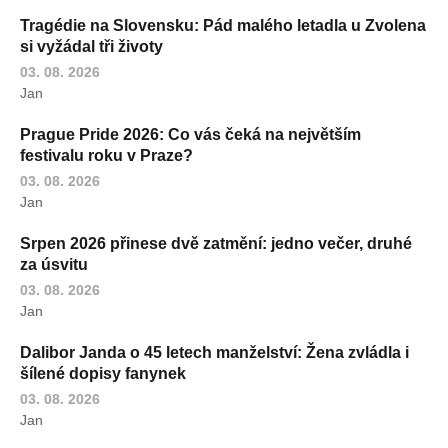
Tragédie na Slovensku: Pád malého letadla u Zvolena
si vyžádal tři životy
03. 08. 2026
Jan
Prague Pride 2026: Co vás čeká na největším
festivalu roku v Praze?
03. 08. 2026
Jan
Srpen 2026 přinese dvě zatmění: jedno večer, druhé
za úsvitu
03. 08. 2026
Jan
Dalibor Janda o 45 letech manželství: Žena zvládla i
šílené dopisy fanynek
03. 08. 2026
Jan