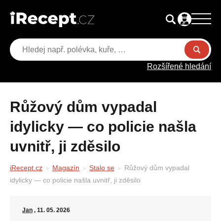
Rozšířené hledání
Růžový dům vypadal
idylicky — co policie našla
uvnitř, ji zděsilo
iRecept.cz
Magazín
Stalo se
Růžový dům vypadal
idylicky — co policie našla uvnitř, ji zděsilo
Jan
, 11. 05. 2026