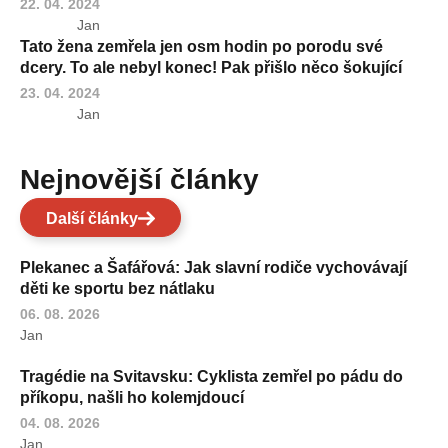
22. 04. 2024
Jan
Tato žena zemřela jen osm hodin po porodu své
dcery. To ale nebyl konec! Pak přišlo něco šokující
23. 04. 2024
Jan
Nejnovější články
Další články
Plekanec a Šafářová: Jak slavní rodiče vychovávají
děti ke sportu bez nátlaku
06. 08. 2026
Jan
Tragédie na Svitavsku: Cyklista zemřel po pádu do
příkopu, našli ho kolemjdoucí
04. 08. 2026
Jan