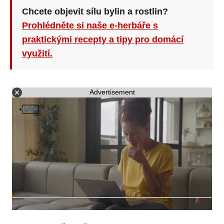
Chcete objevit sílu bylin a rostlin?
Prohlédněte si naše e-herbáře s
praktickými recepty a tipy pro domácí
využití.
Advertisement