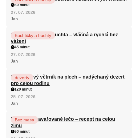
30 minut
27. 07. 2026
Jan
Hrnková maková buchta – vláčná a rychlá bez
Buchtičky a buchty
vážení
45 minut
27. 07. 2026
Jan
Karamelový větrník na plech – nadýchaný dezert
dezerty
pro celou rodinu
120 minut
25. 07. 2026
Jan
Babiččino zavařované lečo – recept na celou
Bez masa
zimu
90 minut