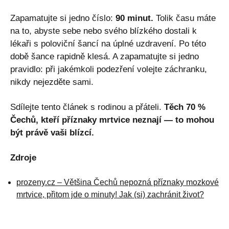
Zapamatujte si jedno číslo:
90 minut.
Tolik času máte
na to, abyste sebe nebo svého blízkého dostali k
lékaři s poloviční šancí na úplné uzdravení. Po této
době šance rapidně klesá. A zapamatujte si jedno
pravidlo: při jakémkoli podezření volejte záchranku,
nikdy nejezděte sami.
Sdílejte tento článek s rodinou a přáteli.
Těch 70 %
Čechů, kteří příznaky mrtvice neznají — to mohou
být právě vaši blízcí.
Zdroje
prozeny.cz – Většina Čechů nepozná příznaky mozkové
mrtvice, přitom jde o minuty! Jak (si) zachránit život?