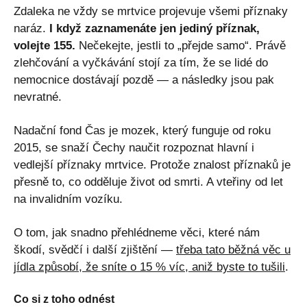
Zdaleka ne vždy se mrtvice projevuje všemi příznaky
naráz.
I když zaznamenáte jen jediný příznak,
volejte 155.
Nečekejte, jestli to „přejde samo“. Právě
zlehčování a vyčkávání stojí za tím, že se lidé do
nemocnice dostávají pozdě — a následky jsou pak
nevratné.
Nadační fond Čas je mozek, který funguje od roku
2015, se snaží Čechy naučit rozpoznat hlavní i
vedlejší příznaky mrtvice. Protože znalost příznaků je
přesně to, co odděluje život od smrti. A vteřiny od let
na invalidním vozíku.
O tom, jak snadno přehlédneme věci, které nám
škodí, svědčí i další zjištění —
třeba tato běžná věc u
jídla způsobí, že sníte o 15 % víc, aniž byste to tušili
.
Co si z toho odnést