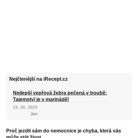
Nejčtenější na iRecept.cz
Nejlepší vepřová žebra pečená v troubě:
Tajemství je v marinádě!
23. 06. 2025
Jan
Proč jezdit sám do nemocnice je chyba, která vás
může stát život