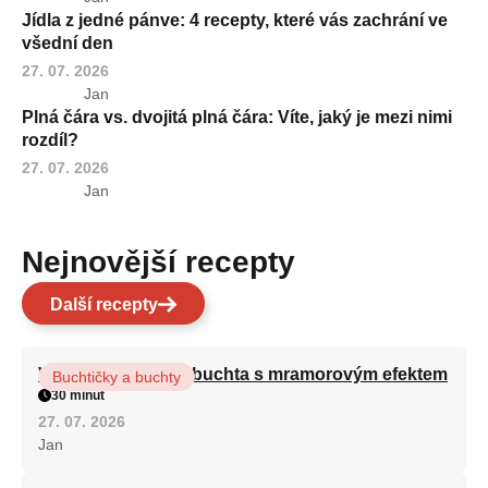
Jídla z jedné pánve: 4 recepty, které vás zachrání ve
všední den
27. 07. 2026
Jan
Plná čára vs. dvojitá plná čára: Víte, jaký je mezi nimi
rozdíl?
27. 07. 2026
Jan
Nejnovější recepty
Další recepty
Vláčná olejová litá buchta s mramorovým efektem
Buchtičky a buchty
30 minut
27. 07. 2026
Jan