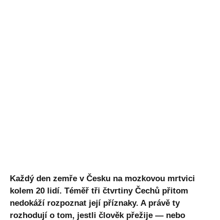
Každý den zemře v Česku na mozkovou mrtvici
kolem 20 lidí. Téměř tři čtvrtiny Čechů přitom
nedokáží rozpoznat její příznaky. A právě ty
rozhodují o tom, jestli člověk přežije — nebo