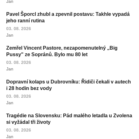
Jan
Pavel Šporcl zhubl a zpevnil postavu: Takhle vypadá
jeho ranní rutina
03. 08. 2026
Jan
Zemřel Vincent Pastore, nezapomenutelný „Big
Pussy" ze Sopránů. Bylo mu 80 let
03. 08. 2026
Jan
Dopravní kolaps u Dubrovníku: Řidiči čekali v autech
i 28 hodin bez vody
03. 08. 2026
Jan
Tragédie na Slovensku: Pád malého letadla u Zvolena
si vyžádal tři životy
03. 08. 2026
Jan