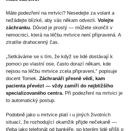
Máte podezření na mrtvici? Nesedejte za volant a
nežádejte blízké, aby vás někam odvezli.
Volejte
záchranku.
Důvod je prostý — můžete skončit v
nemocnici, která na léčbu mrtvice není připravená. A
ztratíte drahocenný čas.
„Setkáváme se s tím, že když se lidé dostávají k
pomoci po vlastní ose, často dorazí někam, kde
nejsou na léčbu mrtvice zcela připraveni,“ popisuje
docent Tomek.
Záchranáři přesně vědí, kam
pacienta převézt — vždy zamíří do nejbližšího
specializovaného centra.
Při podezření na mrtvici je
to automatický postup.
Podobně jako u mrtvice platí i u jiných životních
situací, že rozhodující okamžik přijde nečekaně —
třeba jako
telefonát od bankéře, po kterém lidé přišli o