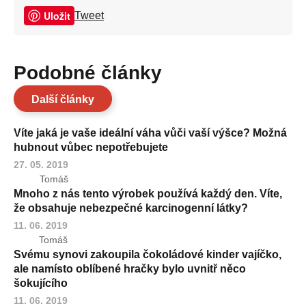
Uložit
Tweet
Podobné články
Další články
Víte jaká je vaše ideální váha vůči vaší výšce? Možná
hubnout vůbec nepotřebujete
27. 05. 2019
Tomáš
Mnoho z nás tento výrobek používá každý den. Víte,
že obsahuje nebezpečné karcinogenní látky?
11. 06. 2019
Tomáš
Svému synovi zakoupila čokoládové kinder vajíčko,
ale namísto oblíbené hračky bylo uvnitř něco
šokujícího
11. 06. 2019