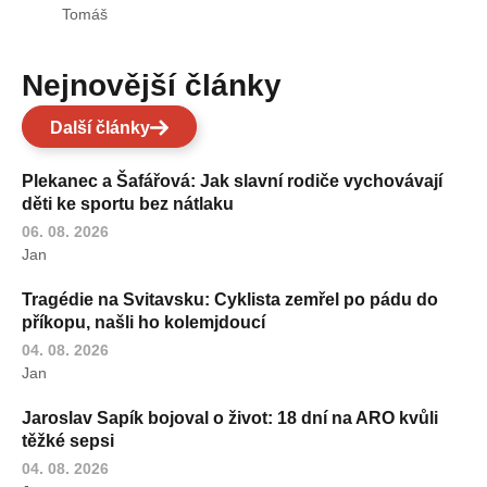
Tomáš
Nejnovější články
Další články
Plekanec a Šafářová: Jak slavní rodiče vychovávají
děti ke sportu bez nátlaku
06. 08. 2026
Jan
Tragédie na Svitavsku: Cyklista zemřel po pádu do
příkopu, našli ho kolemjdoucí
04. 08. 2026
Jan
Jaroslav Sapík bojoval o život: 18 dní na ARO kvůli
těžké sepsi
04. 08. 2026