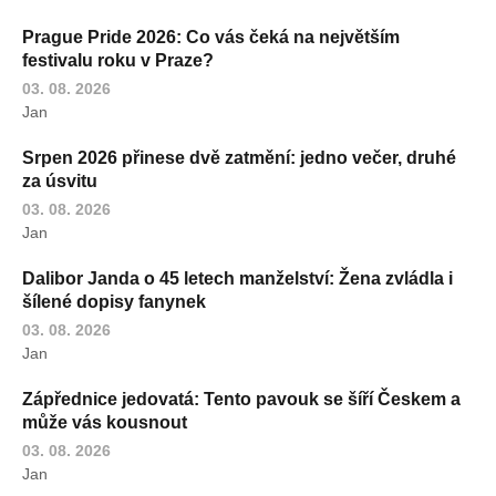
Prague Pride 2026: Co vás čeká na největším
festivalu roku v Praze?
03. 08. 2026
Jan
Srpen 2026 přinese dvě zatmění: jedno večer, druhé
za úsvitu
03. 08. 2026
Jan
Dalibor Janda o 45 letech manželství: Žena zvládla i
šílené dopisy fanynek
03. 08. 2026
Jan
Zápřednice jedovatá: Tento pavouk se šíří Českem a
může vás kousnout
03. 08. 2026
Jan