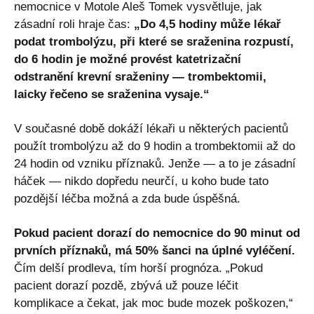
nemocnice v Motole Aleš Tomek vysvětluje, jak
zásadní roli hraje čas:
„Do 4,5 hodiny může lékař
podat trombolýzu, při které se sraženina rozpustí,
do 6 hodin je možné provést katetrizační
odstranění krevní sraženiny — trombektomii,
laicky řečeno se sraženina vysaje.“
V současné době dokáží lékaři u některých pacientů
použít trombolýzu až do 9 hodin a trombektomii až do
24 hodin od vzniku příznaků. Jenže — a to je zásadní
háček — nikdo dopředu neurčí, u koho bude tato
pozdější léčba možná a zda bude úspěšná.
Pokud pacient dorazí do nemocnice do 90 minut od
prvních příznaků, má 50% šanci na úplné vyléčení.
Čím delší prodleva, tím horší prognóza. „Pokud
pacient dorazí pozdě, zbývá už pouze léčit
komplikace a čekat, jak moc bude mozek poškozen,“