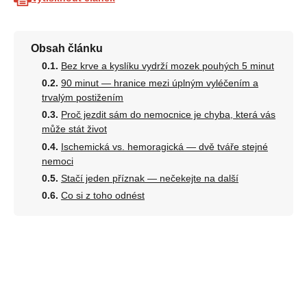
Obsah článku
Bez krve a kyslíku vydrží mozek pouhých 5 minut
90 minut — hranice mezi úplným vyléčením a
trvalým postižením
Proč jezdit sám do nemocnice je chyba, která vás
může stát život
Ischemická vs. hemoragická — dvě tváře stejné
nemoci
Stačí jeden příznak — nečekejte na další
Co si z toho odnést