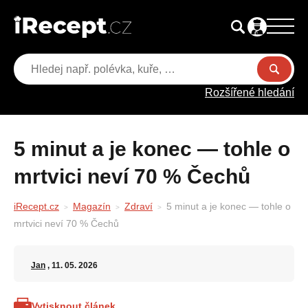
Rozšířené hledání
5 minut a je konec — tohle o
mrtvici neví 70 % Čechů
iRecept.cz
Magazín
Zdraví
5 minut a je konec — tohle o
mrtvici neví 70 % Čechů
Jan
, 11. 05. 2026
Vytisknout článek