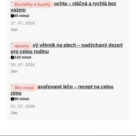
Hrnková maková buchta – vláčná a rychlá bez
Buchtičky a buchty
vážení
45 minut
27. 07. 2026
Jan
Karamelový větrník na plech – nadýchaný dezert
dezerty
pro celou rodinu
120 minut
25. 07. 2026
Jan
Babiččino zavařované lečo – recept na celou
Bez masa
zimu
90 minut
21. 07. 2026
Jan