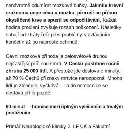
nenávratně odumírat mozkové buňky.
Jakmile krevní
sraženina ucpe cévu v mozku, přeruší se přísun
okysličené krve a spustí se odpočítávání.
Každá
hodina prodlení zvyšuje rozsah poškození. Následky
sahají od ztráty řeči přes problémy s ovládáním
končetin až po naprosté ochrnutí.
Cévní mozková příhoda je celosvětově druhou
nejčastější příčinou smrti.
V Česku postihne ročně
zhruba 25 000 lidí.
A přestože jde doslova o minuty,
až 70 % Čechů příznaky mrtvice nerozpozná. Mnoho
lidí je zlehčuje, vyčkává — a do nemocnice se
dostává příliš pozdě.
90 minut — hranice mezi úplným vyléčením a trvalým
postižením
Primář Neurologické kliniky 2. LF UK a Fakultní