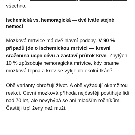
všechno
.
Ischemická vs. hemoragická — dvě tváře stejné
nemoci
Mozková mrtvice má dvě hlavní podoby.
V 90 %
případů jde o ischemickou mrtvici — krevní
sraženina ucpe cévu a zastaví průtok krve.
Zbylých
10 % způsobuje hemoragická mrtvice, kdy prasne
mozková tepna a krev se vylije do okolní tkáně.
Obě varianty ohrožují život. A obě vyžadují okamžitou
reakci. Cévní mozková příhoda nejčastěji postihuje lidi
nad 70 let, ale nevyhýbá se ani mladším ročníkům.
Častěji trpí ženy než muži.