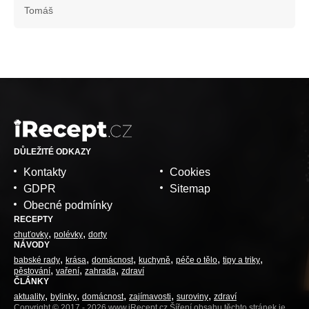
Tomáš
DŮLEŽITÉ ODKAZY
Kontakty
Cookies
GDPR
Sitemap
Obecné podmínky
RECEPTY
chuťovky
polévky
dorty
NÁVODY
babské rady
krása
domácnost
kuchyně
péče o tělo
tipy a triky
pěstování
vaření
zahrada
zdraví
ČLÁNKY
aktuality
bylinky
domácnost
zajímavosti
suroviny
zdraví
Copyright © 2017 - 2026 www.iRecept.cz Šíření obsahu těchto stránek je