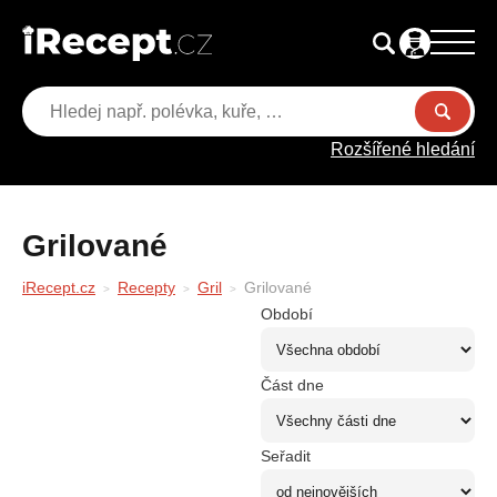
Rozšířené hledání
Grilované
iRecept.cz
Recepty
Gril
Grilované
Období
Část dne
Seřadit