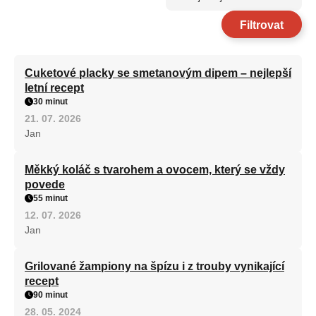
Filtrovat
Cuketové placky se smetanovým dipem – nejlepší
letní recept
30 minut
21. 07. 2026
Jan
Měkký koláč s tvarohem a ovocem, který se vždy
povede
55 minut
12. 07. 2026
Jan
Grilované žampiony na špízu i z trouby vynikající
recept
90 minut
28. 05. 2024