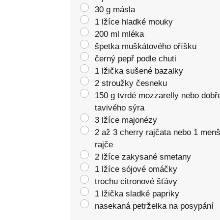
30 g másla
1 lžíce hladké mouky
200 ml mléka
špetka muškátového oříšku
černý pepř podle chuti
1 lžička sušené bazalky
2 stroužky česneku
150 g tvrdé mozzarelly nebo dobř
tavivého sýra
3 lžíce majonézy
2 až 3 cherry rajčata nebo 1 menš
rajče
2 lžíce zakysané smetany
1 lžíce sójové omáčky
trochu citronové šťávy
1 lžička sladké papriky
nasekaná petrželka na posypání