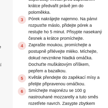
krátce předvařit právě jen do
poloměkka.
Pórek nakrájejte najemno. Na pánvi
rozpusťte máslo, přidejte pórek a
restujte ho 5 minut. Přisypte nasekaný
česnek a krátce promíchejte.
Zaprašte moukou, promíchejte a
e
postupně přilévejte mléko. Míchejte,
dokud nevznikne hladká omáčka.
Dochuťte muškátovým oříškem,
í
pepřem a bazalkou.
Květák přendejte do zapékací mísy a
přelijte připravenou omáčkou.
Smíchejte majonézu se 100 g
nastrouhané mozzarelly a tuto směs
rozetřete navrch. Zasypte zbytkem