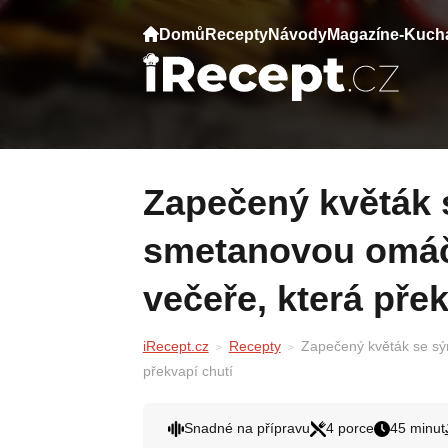
Domů
Recepty
Návody
Magazín
e-Kuch
Zapečený květák se sýrem a rajčatovo-
smetanovou omáč
večeře, která přek
iRecept.cz
Recepty
Zapečený květák se sý
překvapí chutí
Snadné na přípravu
4 porce
45 minut