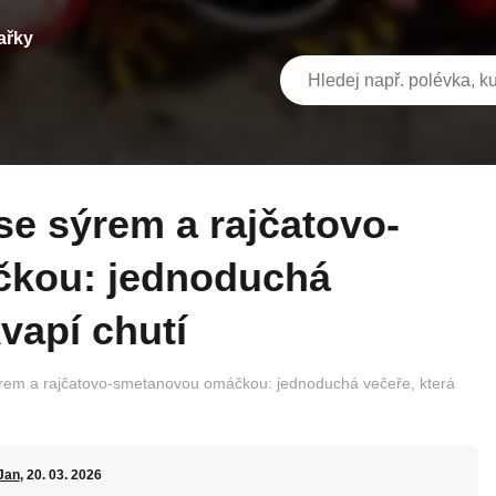
ařky
kou: jednoduchá
vapí chutí
rem a rajčatovo-smetanovou omáčkou: jednoduchá večeře, která
Jan
, 20. 03. 2026