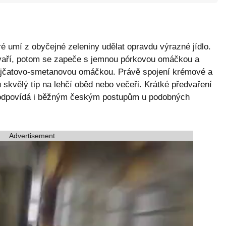
é umí z obyčejné zeleniny udělat opravdu výrazné jídlo.
povaří, potom se zapeče s jemnou pórkovou omáčkou a
ajčatovo-smetanovou omáčkou. Právě spojení krémové a
u skvělý tip na lehčí oběd nebo večeři. Krátké předvaření
 odpovídá i běžným českým postupům u podobných
Advertisement