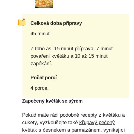
Celková doba přípravy
45 minut.
Z toho asi 15 minut příprava, 7 minut
povaření květáku a 10 až 15 minut
zapékání.
Počet porcí
4 porce.
Zapečený květák se sýrem
Pokud máte rádi podobné recepty z květáku a
cukety, vyzkoušejte také
křupavý pečený
květák s česnekem a parmazánem
,
vynikající