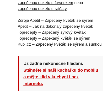
zapečenou cuketu s česnekem
nebo
zapečenou cuketu s rajčaty
.
Zdroje
Apetit – Zapečený květák se sýrem
Apetit – Jak na dokonalý zapečený květák
Toprecepty – Zapečený sýrový květák
Toprecepty – Zapékaný květák se sýrem
Kupi.cz – Zapečený květák se sýrem a šunkou
Už žádné nekonečné hledání.
Stáhněte si naši kuchařku do mobilu
a mějte klid v kuchyni i bez
internetu.