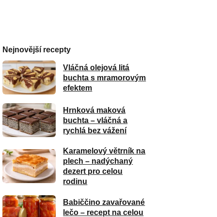
Nejnovější recepty
Vláčná olejová litá
buchta s mramorovým
efektem
Hrnková maková
buchta – vláčná a
rychlá bez vážení
Karamelový větrník na
plech – nadýchaný
dezert pro celou
rodinu
Babiččino zavařované
lečo – recept na celou