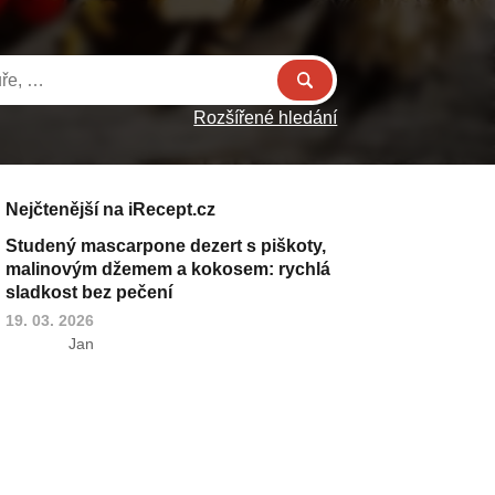
Rozšířené hledání
Nejčtenější na iRecept.cz
Studený mascarpone dezert s piškoty,
malinovým džemem a kokosem: rychlá
sladkost bez pečení
19. 03. 2026
Jan