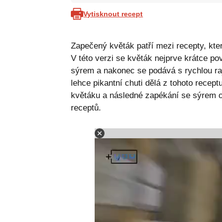
Vytisknout recept
Zapečený květák patří mezi recepty, kter
V této verzi se květák nejprve krátce 
sýrem a nakonec se podává s rychlou r
lehce pikantní chuti dělá z tohoto recept
květáku a následné zapékání se sýrem
receptů.