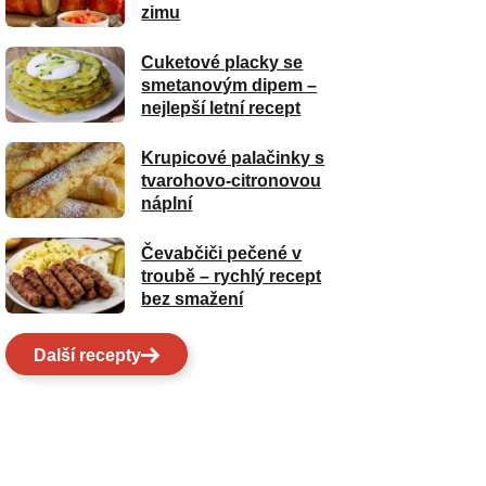
zimu
Cuketové placky se
smetanovým dipem –
nejlepší letní recept
Krupicové palačinky s
tvarohovo-citronovou
náplní
Čevabčiči pečené v
troubě – rychlý recept
bez smažení
Další recepty