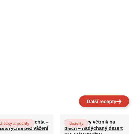
Další recepty
ová maková buchta –
Karamelový větrník na
htičky a buchty
dezerty
ná a rychlá bez vážení
plech – nadýchaný dezert