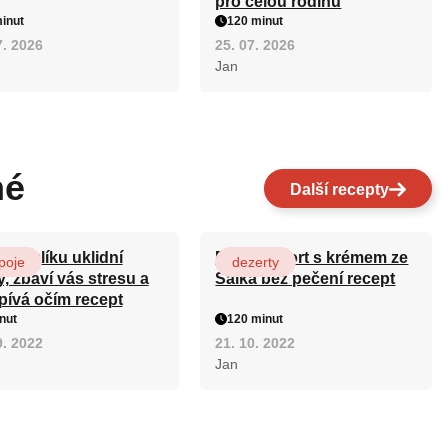
pro celou rodinu
inut
120 minut
7. 2026
25. 07. 2026
Jan
né
Další recepty
n kozlíku uklidní
Patrový dort s krémem ze
poje
dezerty
, zbaví vás stresu a
Salka bez pečení recept
pívá očím recept
nut
120 minut
9. 2022
21. 10. 2022
Jan