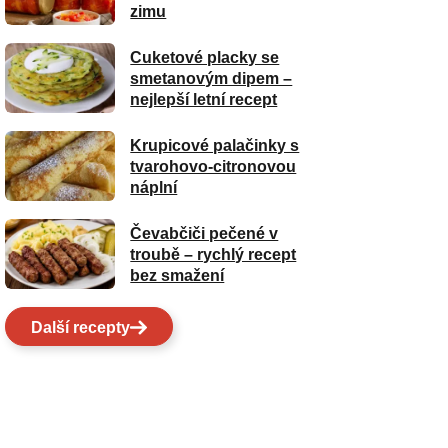
zimu
Cuketové placky se
smetanovým dipem –
nejlepší letní recept
Krupicové palačinky s
tvarohovo-citronovou
náplní
Čevabčiči pečené v
troubě – rychlý recept
bez smažení
Další recepty