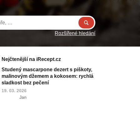
Rozšířené hledání
Nejčtenější na iRecept.cz
Studený mascarpone dezert s piškoty,
malinovým džemem a kokosem: rychlá
sladkost bez pečení
19. 03. 2026
Jan