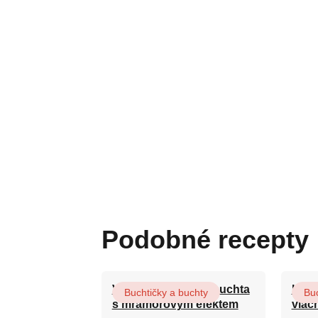
Podobné recepty
Vláčná olejová litá buchta
Hrnk
Buchtičky a buchty
Buc
s mramorovým efektem
vláč