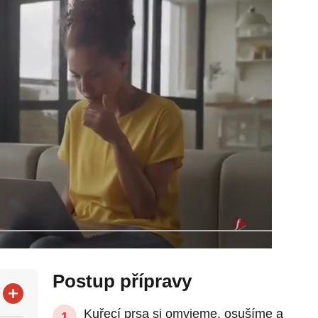
Postup přípravy
Kuřecí prsa si omyjeme, osušíme a