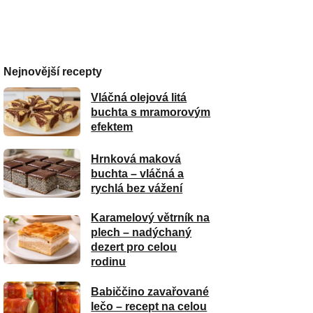
Nejnovější recepty
Vláčná olejová litá
buchta s mramorovým
efektem
Hrnková maková
buchta – vláčná a
rychlá bez vážení
Karamelový větrník na
plech – nadýchaný
dezert pro celou
rodinu
Babiččino zavařované
lečo – recept na celou