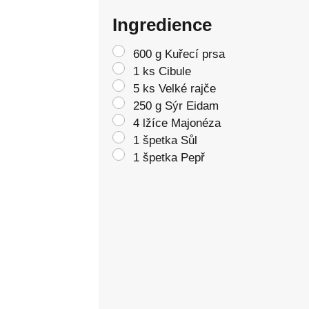
Ingredience
600 g Kuřecí prsa
1 ks Cibule
5 ks Velké rajče
250 g Sýr Eidam
4 lžíce Majonéza
1 špetka Sůl
1 špetka Pepř