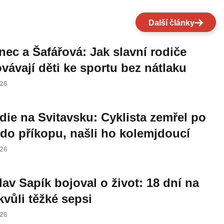
Další články
nec a Šafářová: Jak slavní rodiče
vávají děti ke sportu bez nátlaku
026
die na Svitavsku: Cyklista zemřel po
do příkopu, našli ho kolemjdoucí
026
lav Sapík bojoval o život: 18 dní na
vůli těžké sepsi
026