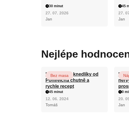
30 minut
45 m
27. 07. 2026
27. 0
Jan
Jan
Nejlépe hodnoce
Karlovarské knedlíky od
Koře
Bez masa
Ná
Pohlreicha chutně a
nervy
rychle recept
pros
45 minut
0 mi
12. 06. 2024
20. 0
Tomáš
Jan