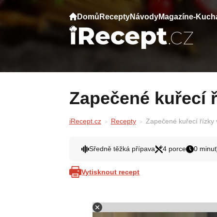
Domů
Recepty
Návody
Magazín
e-Kuch
Zapečené kuřecí 
iRecept.cz
Recepty
Zapečené kuřecí řízky 
Sředně těžká přípava
4 porce
0 minut
Vytisknout recept