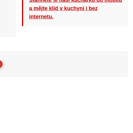
Stáhněte si naši kuchařku do mobilu
a mějte klid v kuchyni i bez
internetu.