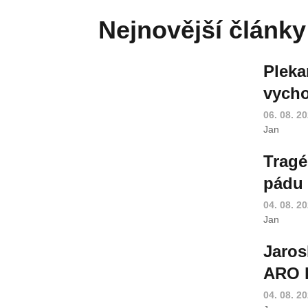
Nejnovější články
Pleka
vycho
06. 08. 2
Jan
Tragé
pádu 
04. 08. 2
Jan
Jaros
ARO k
04. 08. 2