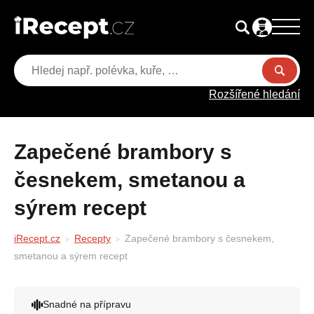
Rozšířené hledání
Zapečené brambory s
česnekem, smetanou a
sýrem recept
iRecept.cz
Recepty
Zapečené brambory s česnekem,
smetanou a sýrem recept
Snadné na přípravu