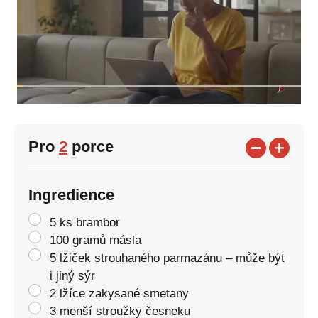
Pro
2
porce
Ingredience
5 ks brambor
100 gramů másla
5 lžiček strouhaného parmazánu – může být
i jiný sýr
2 lžíce zakysané smetany
3 menší stroužky česneku