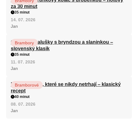
Brambory
za 30 minut
35 minut
14. 07. 2026
Jan
Cuketové halušky s bryndzou a slaninkou –
Brambory
slovenský klasik
35 minut
11. 07. 2026
Jan
Domácí lokše, které se nikdy netrhají – klasický
Bramborové
recept
40 minut
08. 07. 2026
Jan