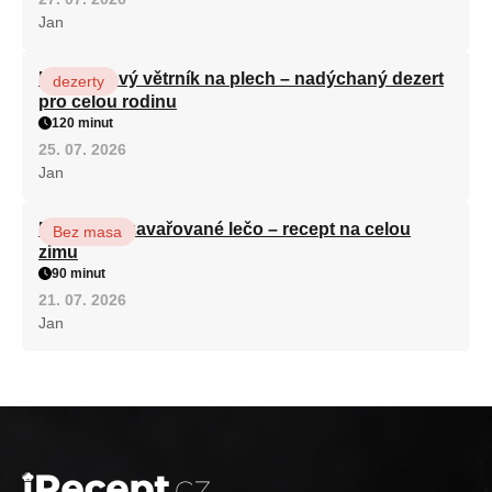
Jan
Karamelový větrník na plech – nadýchaný dezert
dezerty
pro celou rodinu
120 minut
25. 07. 2026
Jan
Babiččino zavařované lečo – recept na celou
Bez masa
zimu
90 minut
21. 07. 2026
Jan