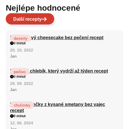
Nejlépe hodnocené
Další recepty
Karamelový cheesecake bez pečení recept
dezerty
0 minut
20. 10. 2022
Jan
Hrnkový chlebík, který vydrží až týden recept
pečivo
0 minut
29. 09. 2022
Jan
Rychlé válečky z kysané smetany bez vajec
chuťovky
recept
0 minut
12. 06. 2024
Jan