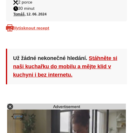
2 porce
30 minut
Tomáš
, 12. 06. 2024
Vytisknout recept
Už žádné nekonečné hledání.
Stáhněte si
naši kuchařku do mobilu a mějte klid v
kuchyni i bez internetu.
Advertisement