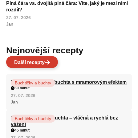
Plná čára vs. dvojitá plná čára: Víte, jaký je mezi nimi
rozdíl?
27. 07. 2026
Jan
Nejnovější recepty
Další recepty
Vláčná olejová litá buchta s mramorovým efektem
Buchtičky a buchty
30 minut
27. 07. 2026
Jan
Hrnková maková buchta – vláčná a rychlá bez
Buchtičky a buchty
vážení
45 minut
27. 07. 2026