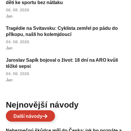
děti ke sportu bez nátlaku
06. 08. 2026
Jan
Tragédie na Svitavsku: Cyklista zemřel po pádu do
příkopu, našli ho kolemjdoucí
04. 08. 2026
Jan
Jaroslav Sapík bojoval o život: 18 dní na ARO kvůli
těžké sepsi
04. 08. 2026
Jan
Nejnovější návody
Další návody
Nebezpečný škůdce míří do Česka: jak ho poznáte a