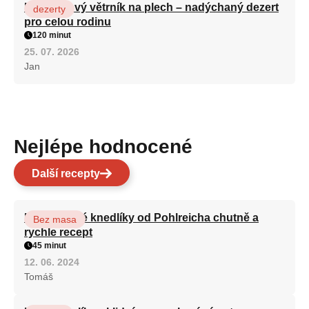
Karamelový větrník na plech – nadýchaný dezert
dezerty
pro celou rodinu
120 minut
25. 07. 2026
Jan
Nejlépe hodnocené
Další recepty
Karlovarské knedlíky od Pohlreicha chutně a
Bez masa
rychle recept
45 minut
12. 06. 2024
Tomáš