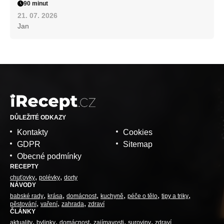
90 minut
21. 07. 2026
Jan
DŮLEŽITÉ ODKAZY
Kontakty
Cookies
GDPR
Sitemap
Obecné podmínky
RECEPTY
chuťovky
polévky
dorty
NÁVODY
babské rady
krása
domácnost
kuchyně
péče o tělo
tipy a triky
pěstování
vaření
zahrada
zdraví
ČLÁNKY
aktuality
bylinky
domácnost
zajímavosti
suroviny
zdraví