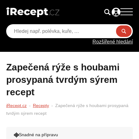
Rozšířené hledání
Zapečená rýže s houbami
prosypaná tvrdým sýrem
recept
iRecept.cz
Recepty
Zapečená rýže s houbami prosypaná
tvrdým sýrem recept
Snadné na přípravu