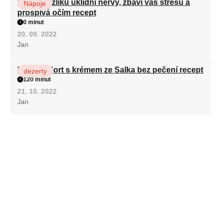
Kořen kozlíku uklidní nervy, zbaví vás stresu a
Nápoje
prospívá očím recept
0 minut
20. 09. 2022
Jan
Patrový dort s krémem ze Salka bez pečení recept
dezerty
120 minut
21. 10. 2022
Jan