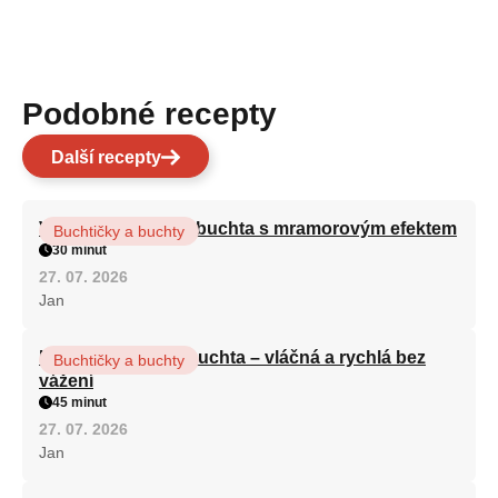
Podobné recepty
Další recepty
Vláčná olejová litá buchta s mramorovým efektem
Buchtičky a buchty
30 minut
27. 07. 2026
Jan
Hrnková maková buchta – vláčná a rychlá bez
Buchtičky a buchty
vážení
45 minut
27. 07. 2026
Jan