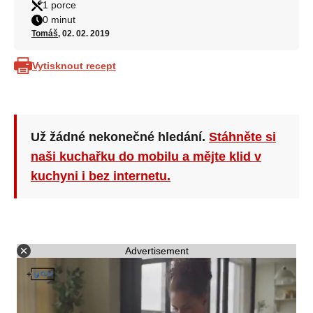
1 porce
0 minut
Tomáš
, 02. 02. 2019
Vytisknout recept
Už žádné nekonečné hledání.
Stáhněte si
naši kuchařku do mobilu a mějte klid v
kuchyni i bez internetu.
Advertisement