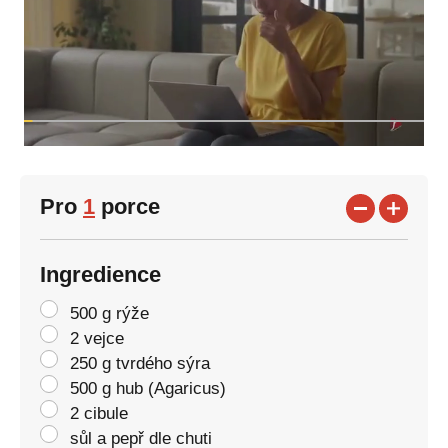
Pro
1
porce
Ingredience
500 g rýže
2 vejce
250 g tvrdého sýra
500 g hub (Agaricus)
2 cibule
sůl a pepř dle chuti