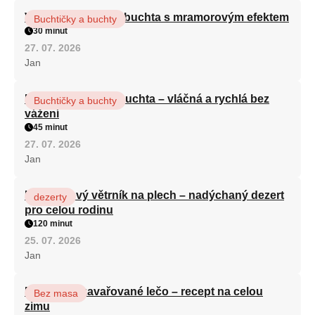
Vláčná olejová litá buchta s mramorovým efektem
Buchtičky a buchty
30 minut
27. 07. 2026
Jan
Hrnková maková buchta – vláčná a rychlá bez
Buchtičky a buchty
vážení
45 minut
27. 07. 2026
Jan
Karamelový větrník na plech – nadýchaný dezert
dezerty
pro celou rodinu
120 minut
25. 07. 2026
Jan
Babiččino zavařované lečo – recept na celou
Bez masa
zimu