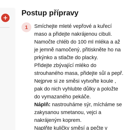
Postup přípravy
Smíchejte mleté ​​vepřové a kuřecí
maso a přidejte nakrájenou cibuli.
Namočte chléb do 100 ml mléka a až
je jemně namočený, přitiskněte ho na
prkýnko a stlačte do placky.
Přidejte zbývající mléko do
strouhaného masa, přidejte sůl a pepř.
Nejprve si ze směsi vytvořte koule ,
pak do nich vyhlubte důlky a položte
do vymazaného pekáče.
Náplň:
nastrouháme sýr, mícháme se
zakysanou smetanou, vejci a
nakrájeným koprem.
Naplňte kuličky směsí a pečte v