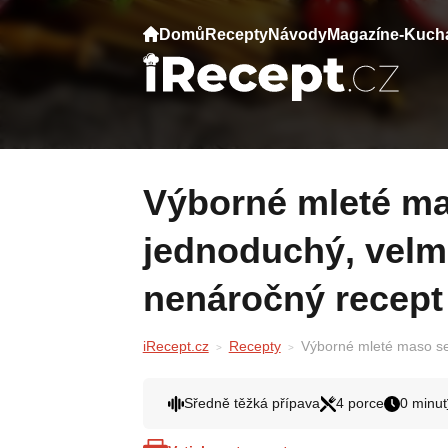
Domů
Recepty
Návody
Magazín
e-Kuch
Výborné mleté maso se sýrem,
jednoduchý, velm
nenáročný recept
iRecept.cz
Recepty
Výborné mleté maso se
Sředně těžká přípava
4 porce
0 minut