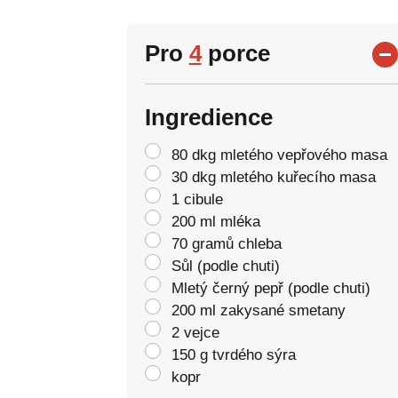
Pro
4
porce
Ingredience
80 dkg mletého vepřového masa
30 dkg mletého kuřecího masa
1 cibule
200 ml mléka
70 gramů chleba
Sůl (podle chuti)
Mletý černý pepř (podle chuti)
200 ml zakysané smetany
2 vejce
150 g tvrdého sýra
kopr