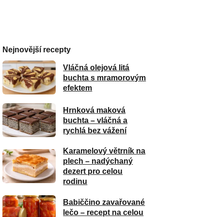
Nejnovější recepty
Vláčná olejová litá
buchta s mramorovým
efektem
Hrnková maková
buchta – vláčná a
rychlá bez vážení
Karamelový větrník na
plech – nadýchaný
dezert pro celou
rodinu
Babiččino zavařované
lečo – recept na celou