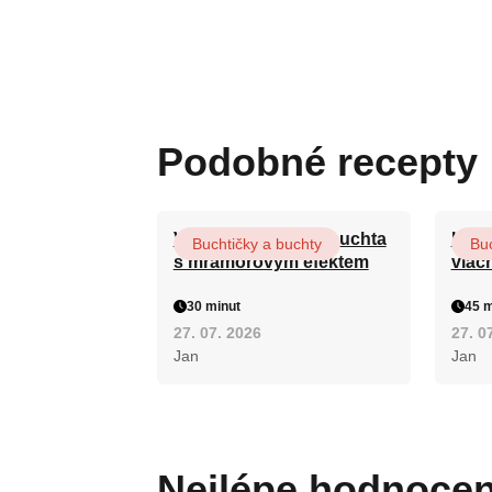
Podobné recepty
Vláčná olejová litá buchta
Hrnk
Buchtičky a buchty
Buc
s mramorovým efektem
vláč
30 minut
45 m
27. 07. 2026
27. 0
Jan
Jan
Nejlépe hodnoce