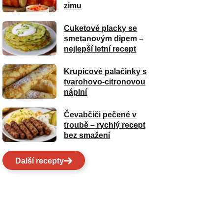
zimu
Cuketové placky se
smetanovým dipem –
nejlepší letní recept
Krupicové palačinky s
tvarohovo-citronovou
náplní
Čevabčiči pečené v
troubě – rychlý recept
bez smažení
Další recepty