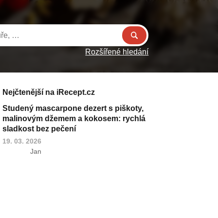
Rozšířené hledání
Nejčtenější na iRecept.cz
Studený mascarpone dezert s piškoty,
malinovým džemem a kokosem: rychlá
sladkost bez pečení
19. 03. 2026
Jan