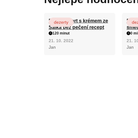
Patrový dort s krémem ze
Fánk
dezerty
dez
Salka bez pečení recept
smet
120 minut
0 mi
21. 10. 2022
21. 1
Jan
Jan