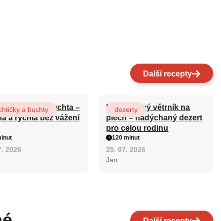
Další recepty
ová maková buchta –
Karamelový větrník na
htičky a buchty
dezerty
ná a rychlá bez vážení
plech – nadýchaný dezert
pro celou rodinu
inut
120 minut
7. 2026
25. 07. 2026
Jan
né
Další recepty