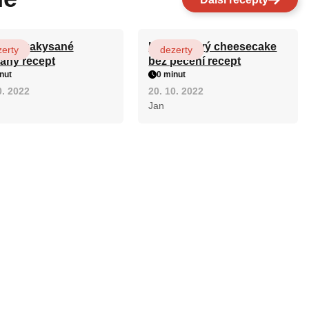
y ze zakysané
Karamelový cheesecake
erty
dezerty
any recept
bez pečení recept
nut
0 minut
0. 2022
20. 10. 2022
Jan