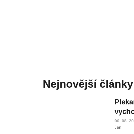
Nejnovější články
Pleka
vycho
06. 08. 2
Jan