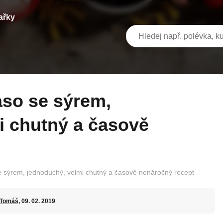
ařky
i chutný a časově
 sýrem, jednoduchý, velmi chutný a časově nenáročný recept
Tomáš
, 09. 02. 2019