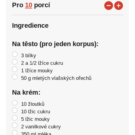
Pro
10
porcí
Ingredience
Na těsto (pro jeden korpus):
3 bílky
2 a 1/2 lžíce cukru
1 lžíce mouky
50 g mletých vlašských ořechů
Na krém:
10 žloutků
10 lžic cukru
5 lžic mouky
2 vanilkové cukry
350 ml mléka