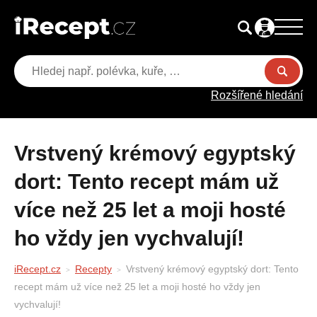
Rozšířené hledání
Vrstvený krémový egyptský
dort: Tento recept mám už
více než 25 let a moji hosté
ho vždy jen vychvalují!
iRecept.cz
Recepty
Vrstvený krémový egyptský dort: Tento
recept mám už více než 25 let a moji hosté ho vždy jen
vychvalují!