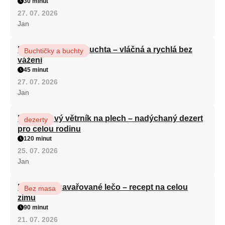
30 minut
27. 07. 2026
Jan
Hrnková maková buchta – vláčná a rychlá bez
Buchtičky a buchty
vážení
45 minut
27. 07. 2026
Jan
Karamelový větrník na plech – nadýchaný dezert
dezerty
pro celou rodinu
120 minut
25. 07. 2026
Jan
Babiččino zavařované lečo – recept na celou
Bez masa
zimu
90 minut
21. 07. 2026