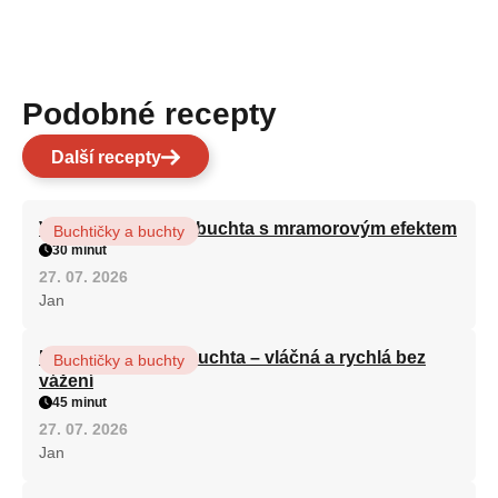
Podobné recepty
Další recepty
Vláčná olejová litá buchta s mramorovým efektem
Buchtičky a buchty
30 minut
27. 07. 2026
Jan
Hrnková maková buchta – vláčná a rychlá bez
Buchtičky a buchty
vážení
45 minut
27. 07. 2026
Jan