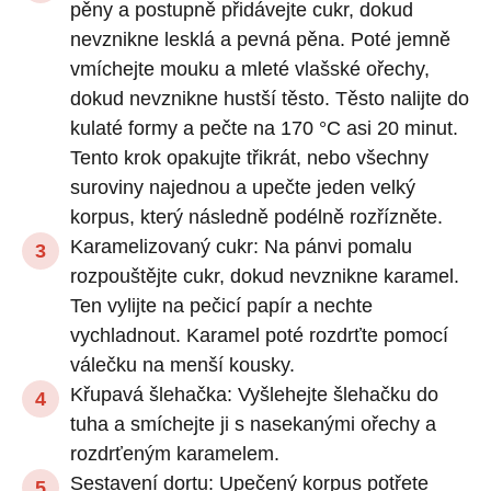
pěny a postupně přidávejte cukr, dokud
nevznikne lesklá a pevná pěna. Poté jemně
vmíchejte mouku a mleté vlašské ořechy,
dokud nevznikne hustší těsto. Těsto nalijte do
kulaté formy a pečte na 170 °C asi 20 minut.
Tento krok opakujte třikrát, nebo všechny
suroviny najednou a upečte jeden velký
korpus, který následně podélně rozřízněte.
Karamelizovaný cukr: Na pánvi pomalu
rozpouštějte cukr, dokud nevznikne karamel.
Ten vylijte na pečicí papír a nechte
vychladnout. Karamel poté rozdrťte pomocí
válečku na menší kousky.
Křupavá šlehačka: Vyšlehejte šlehačku do
tuha a smíchejte ji s nasekanými ořechy a
rozdrťeným karamelem.
Sestavení dortu: Upečený korpus potřete