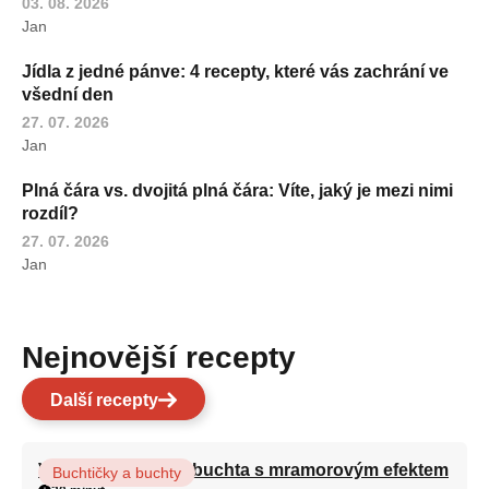
03. 08. 2026
Jan
Jídla z jedné pánve: 4 recepty, které vás zachrání ve
všední den
27. 07. 2026
Jan
Plná čára vs. dvojitá plná čára: Víte, jaký je mezi nimi
rozdíl?
27. 07. 2026
Jan
Nejnovější recepty
Další recepty
Vláčná olejová litá buchta s mramorovým efektem
Buchtičky a buchty