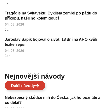
Jan
Tragédie na Svitavsku: Cyklista zemřel po pádu do
příkopu, našli ho kolemjdoucí
04. 08. 2026
Jan
Jaroslav Sapík bojoval o život: 18 dní na ARO kvůli
těžké sepsi
04. 08. 2026
Jan
Nejnovější návody
Další návody
Nebezpečný škůdce míří do Česka: jak ho poznáte a
co dělat?