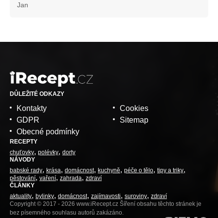
Jan
DŮLEŽITÉ ODKAZY
Kontakty
Cookies
GDPR
Sitemap
Obecné podmínky
RECEPTY
chuťovky
polévky
dorty
NÁVODY
babské rady
krása
domácnost
kuchyně
péče o tělo
tipy a triky
pěstování
vaření
zahrada
zdraví
ČLÁNKY
aktuality
bylinky
domácnost
zajímavosti
suroviny
zdraví
Copyright © 2017 - 2026 www.iRecept.cz Šíření obsahu těchto stránek je
bez písemného souhlasu autorů zakázáno.