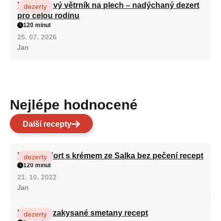
Karamelový větrník na plech – nadýchaný dezert
dezerty
pro celou rodinu
120 minut
25. 07. 2026
Jan
Nejlépe hodnocené
Další recepty
Patrový dort s krémem ze Salka bez pečení recept
dezerty
120 minut
21. 10. 2022
Jan
Fánky ze zakysané smetany recept
dezerty