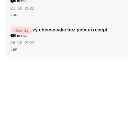
0 minut
21. 10. 2022
Jan
Karamelový cheesecake bez pečení recept
dezerty
0 minut
20. 10. 2022
Jan