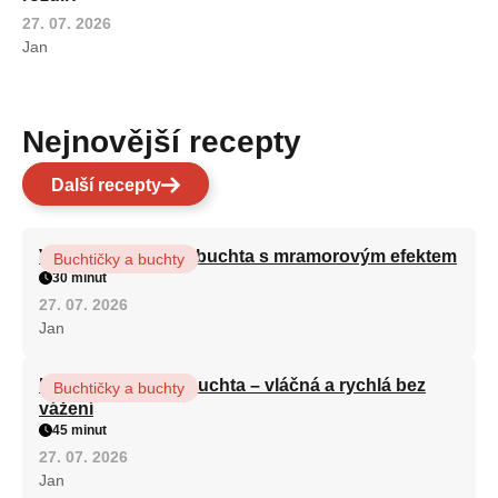
27. 07. 2026
Jan
Nejnovější recepty
Další recepty
Vláčná olejová litá buchta s mramorovým efektem
Buchtičky a buchty
30 minut
27. 07. 2026
Jan
Hrnková maková buchta – vláčná a rychlá bez
Buchtičky a buchty
vážení
45 minut
27. 07. 2026
Jan