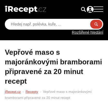
Rozšířené hledání
Vepřové maso s
majoránkovými bramborami
připravené za 20 minut
recept
iRecept.cz
Recepty
Vepřové maso s majoránkovými
bramborami připravené za 20 minut recept