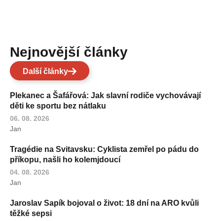
Nejnovější články
Další články
Plekanec a Šafářová: Jak slavní rodiče vychovávají
děti ke sportu bez nátlaku
06. 08. 2026
Jan
Tragédie na Svitavsku: Cyklista zemřel po pádu do
příkopu, našli ho kolemjdoucí
04. 08. 2026
Jan
Jaroslav Sapík bojoval o život: 18 dní na ARO kvůli
těžké sepsi