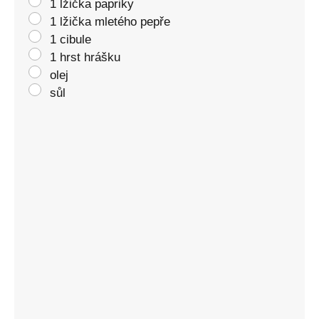
1 lžička papriky
1 lžička mletého pepře
1 cibule
1 hrst hrášku
olej
sůl