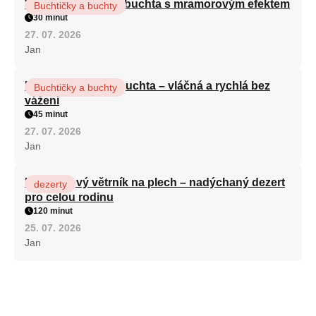
Vláčná olejová litá buchta s mramorovým efektem
Buchtičky a buchty
30 minut
27. 07. 2026
Jan
Hrnková maková buchta – vláčná a rychlá bez
Buchtičky a buchty
vážení
45 minut
27. 07. 2026
Jan
Karamelový větrník na plech – nadýchaný dezert
dezerty
pro celou rodinu
120 minut
25. 07. 2026
Jan