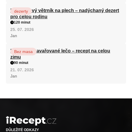
Karamelový větrník na plech – nadýchaný dezert
dezerty
pro celou rodinu
120 minut
25. 07. 2026
Jan
Babiččino zavařované lečo – recept na celou
Bez masa
zimu
90 minut
21. 07. 2026
Jan
DŮLEŽITÉ ODKAZY