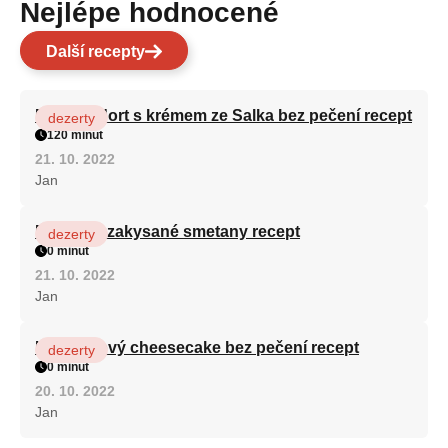
Nejlépe hodnocené
Další recepty
Patrový dort s krémem ze Salka bez pečení recept
dezerty
120 minut
21. 10. 2022
Jan
Fánky ze zakysané smetany recept
dezerty
0 minut
21. 10. 2022
Jan
Karamelový cheesecake bez pečení recept
dezerty
0 minut
20. 10. 2022
Jan