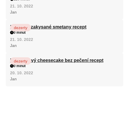
21. 10. 2022
Jan
Fánky ze zakysané smetany recept
dezerty
0 minut
21. 10. 2022
Jan
Karamelový cheesecake bez pečení recept
dezerty
0 minut
20. 10. 2022
Jan