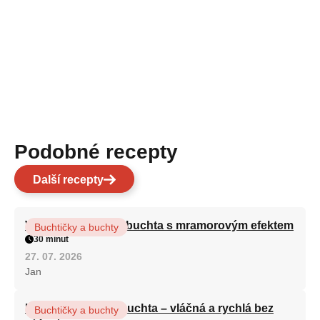
Podobné recepty
Další recepty
Vláčná olejová litá buchta s mramorovým efektem
Buchtičky a buchty
30 minut
27. 07. 2026
Jan
Hrnková maková buchta – vláčná a rychlá bez
Buchtičky a buchty