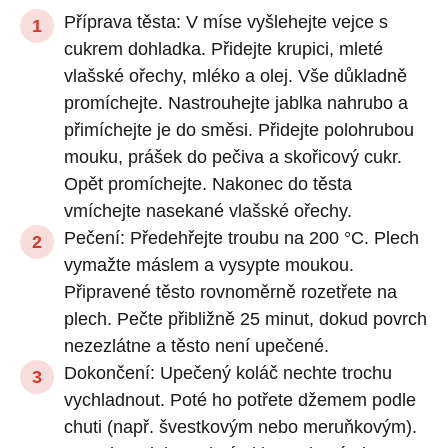
Příprava těsta: V míse vyšlehejte vejce s
cukrem dohladka. Přidejte krupici, mleté
vlašské ořechy, mléko a olej. Vše důkladně
promíchejte. Nastrouhejte jablka nahrubo a
přimíchejte je do směsi. Přidejte polohrubou
mouku, prášek do pečiva a skořicový cukr.
Opět promíchejte. Nakonec do těsta
vmíchejte nasekané vlašské ořechy.
Pečení: Předehřejte troubu na 200 °C. Plech
vymažte máslem a vysypte moukou.
Připravené těsto rovnoměrně rozetřete na
plech. Pečte přibližně 25 minut, dokud povrch
nezezlátne a těsto není upečené.
Dokončení: Upečený koláč nechte trochu
vychladnout. Poté ho potřete džemem podle
chuti (např. švestkovým nebo meruňkovým).