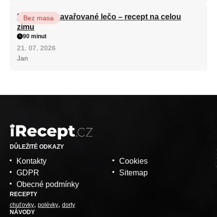
Babiččino zavařované lečo – recept na celou
Bez masa
zimu
90 minut
21. 07. 2026
Jan
DŮLEŽITÉ ODKAZY
Kontakty
Cookies
GDPR
Sitemap
Obecné podmínky
RECEPTY
chuťovky
polévky
dorty
NÁVODY