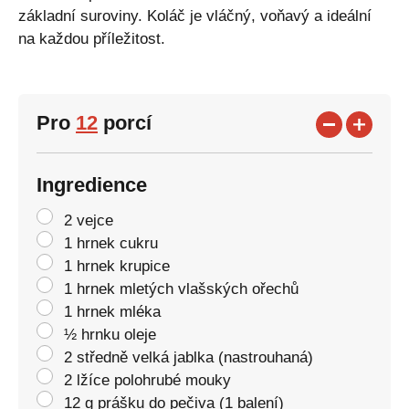
základní suroviny. Koláč je vláčný, voňavý a ideální
na každou příležitost.
Pro
12
porcí
Ingredience
2 vejce
1 hrnek cukru
1 hrnek krupice
1 hrnek mletých vlašských ořechů
1 hrnek mléka
½ hrnku oleje
2 středně velká jablka (nastrouhaná)
2 lžíce polohrubé mouky
12 g prášku do pečiva (1 balení)