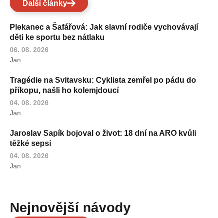
Další články
Plekanec a Šafářová: Jak slavní rodiče vychovávají
děti ke sportu bez nátlaku
06. 08. 2026
Jan
Tragédie na Svitavsku: Cyklista zemřel po pádu do
příkopu, našli ho kolemjdoucí
04. 08. 2026
Jan
Jaroslav Sapík bojoval o život: 18 dní na ARO kvůli
těžké sepsi
04. 08. 2026
Jan
Nejnovější návody