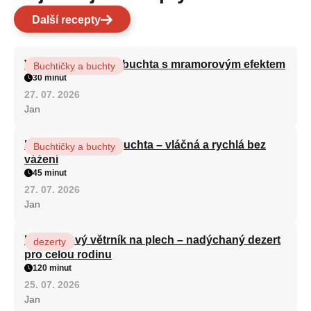
Další recepty
Vláčná olejová litá buchta s mramorovým efektem
Buchtičky a buchty
30 minut
27. 07. 2026
Jan
Hrnková maková buchta – vláčná a rychlá bez
Buchtičky a buchty
vážení
45 minut
27. 07. 2026
Jan
Karamelový větrník na plech – nadýchaný dezert
dezerty
pro celou rodinu
120 minut
25. 07. 2026
Jan