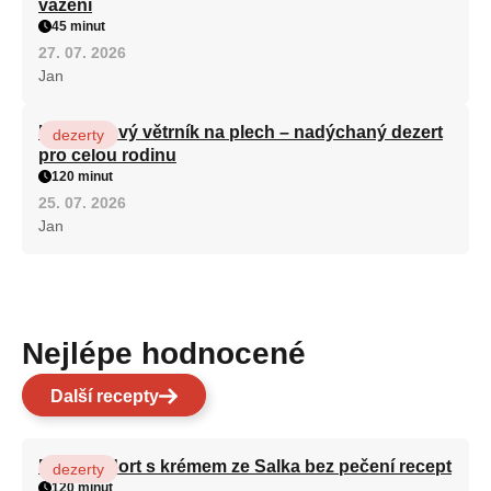
vážení
45 minut
27. 07. 2026
Jan
Karamelový větrník na plech – nadýchaný dezert
dezerty
pro celou rodinu
120 minut
25. 07. 2026
Jan
Nejlépe hodnocené
Další recepty
Patrový dort s krémem ze Salka bez pečení recept
dezerty
120 minut