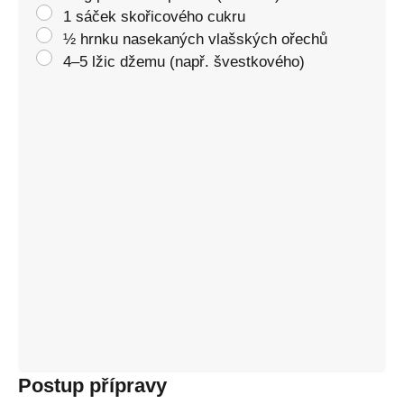
1 sáček skořicového cukru
½ hrnku nasekaných vlašských ořechů
4–5 lžic džemu (např. švestkového)
Postup přípravy