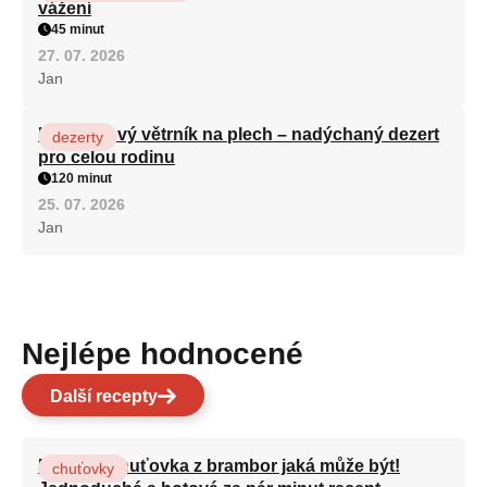
vážení
45 minut
27. 07. 2026
Jan
Karamelový větrník na plech – nadýchaný dezert
dezerty
pro celou rodinu
120 minut
25. 07. 2026
Jan
Nejlépe hodnocené
Další recepty
Nejlepší chuťovka z brambor jaká může být!
chuťovky