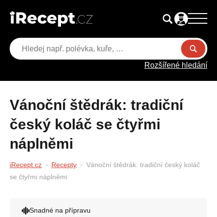
Rozšířené hledání
Vánoční štědrák: tradiční
český koláč se čtyřmi
náplněmi
iRecept.cz
Recepty
Vánoční štědrák: tradiční český koláč
se čtyřmi náplněmi
Snadné na přípravu