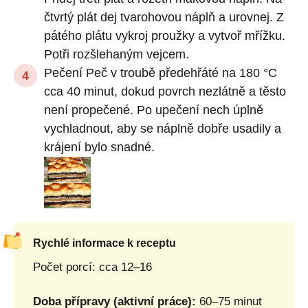
čtvrtý plát dej tvarohovou náplň a urovnej. Z
pátého plátu vykroj proužky a vytvoř mřížku.
Potři rozšlehaným vejcem.
Pečení Peč v troubě předehřáté na 180 °C
cca 40 minut, dokud povrch nezlátně a těsto
není propečené. Po upečení nech úplně
vychladnout, aby se náplně dobře usadily a
krájení bylo snadné.
Rychlé informace k receptu
Počet porcí: cca 12–16
Doba přípravy (aktivní práce):
60–75 minut