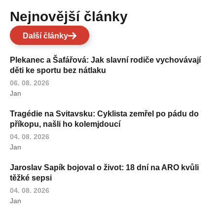
Nejnovější články
Další články
Plekanec a Šafářová: Jak slavní rodiče vychovávají
děti ke sportu bez nátlaku
06. 08. 2026
Jan
Tragédie na Svitavsku: Cyklista zemřel po pádu do
příkopu, našli ho kolemjdoucí
04. 08. 2026
Jan
Jaroslav Sapík bojoval o život: 18 dní na ARO kvůli
těžké sepsi
04. 08. 2026
Jan