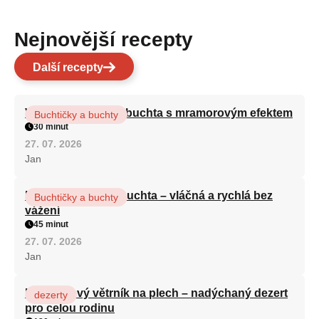
Nejnovější recepty
Další recepty
Vláčná olejová litá buchta s mramorovým efektem
Buchtičky a buchty
30 minut
27. 07. 2026
Jan
Hrnková maková buchta – vláčná a rychlá bez
Buchtičky a buchty
vážení
45 minut
27. 07. 2026
Jan
Karamelový větrník na plech – nadýchaný dezert
dezerty
pro celou rodinu