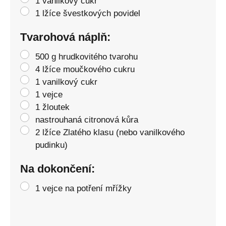
1 vanilkový cukr
1 lžíce švestkových povidel
Tvarohová náplň:
500 g hrudkovitého tvarohu
4 lžíce moučkového cukru
1 vanilkový cukr
1 vejce
1 žloutek
nastrouhaná citronová kůra
2 lžíce Zlatého klasu (nebo vanilkového
pudinku)
Na dokončení:
1 vejce na potření mřížky