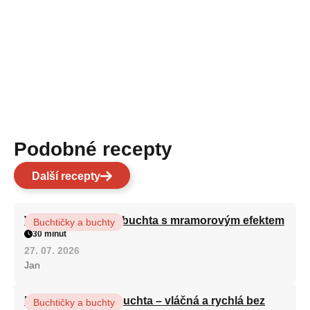
Podobné recepty
Další recepty
Vláčná olejová litá buchta s mramorovým efektem
Buchtičky a buchty
30 minut
27. 07. 2026
Jan
Hrnková maková buchta – vláčná a rychlá bez
Buchtičky a buchty