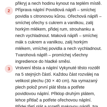
přikryj a nech hodinu kynout na teplém místě.
Příprava náplní Povidlová náplň – smíchej
povidla s citronovou kůrou. Ořechová náplň –
smíchej ořechy s cukrem a vanilkou, zalij
horkým mlékem, přidej rum, strouhanku a
nech vychladnout. Maková náplň – smíchej
mák s cukrem a vanilkou, zalij horkým
mlékem, vmíchej povidla a nech vychladnout.
Tvarohová náplň – promíchej všechny
ingredience do hladké směsi.
Vrstvení těsta a náplní Vykynuté těsto rozděl
na 5 stejných částí. Každou část rozválej na
velikost plechu (30 × 40 cm). Na vymazaný
plech polož první plát těsta a potřete
povidlovou náplní. Přiklop druhým plátem,
lehce přitlač a potřete ořechovou náplní.
Přidej třetí plát a rozetři makovou náplň. Na