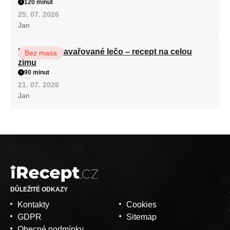
120 minut
25. 07. 2026
Jan
Babiččino zavařované lečo – recept na celou
Bez masa
zimu
90 minut
21. 07. 2026
Jan
DŮLEŽITÉ ODKAZY
Kontakty
Cookies
GDPR
Sitemap
Obecné podmínky