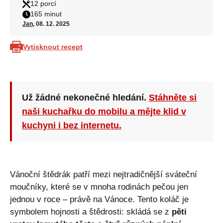
12 porcí
165 minut
Jan
, 08. 12. 2025
Vytisknout recept
Už žádné nekonečné hledání.
Stáhněte si
naši kuchařku do mobilu a mějte klid v
kuchyni i bez internetu.
Vánoční štědrák patří mezi nejtradičnější sváteční
moučníky, které se v mnoha rodinách pečou jen
jednou v roce – právě na Vánoce. Tento koláč je
symbolem hojnosti a štědrosti: skládá se z
pěti