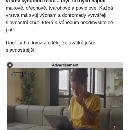
vrstev kynutého těsta
a
čtyř různých náplní
–
makové, ořechové, tvarohové a povidlové. Každá
vrstva má svůj význam a dohromady vytvářejí
slavnostní chuť, která k Vánocům neodmyslitelně
patří.
Upeč si ho doma a udělej ze svátků ještě
slavnostnější.
Advertisement