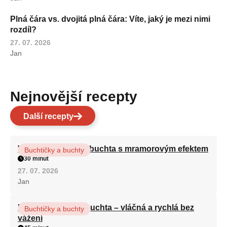
Plná čára vs. dvojitá plná čára: Víte, jaký je mezi nimi
rozdíl?
27. 07. 2026
Jan
Nejnovější recepty
Další recepty
Vláčná olejová litá buchta s mramorovým efektem
Buchtičky a buchty
30 minut
27. 07. 2026
Jan
Hrnková maková buchta – vláčná a rychlá bez
Buchtičky a buchty
vážení