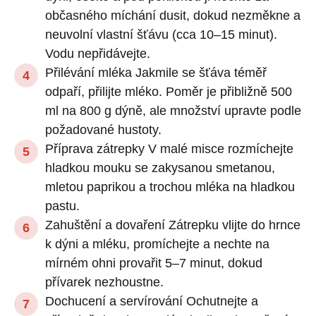
občasného míchání dusit, dokud nezměkne a
neuvolní vlastní šťávu (cca 10–15 minut).
Vodu nepřidávejte.
Přilévání mléka Jakmile se šťáva téměř
odpaří, přilijte mléko. Poměr je přibližně 500
ml na 800 g dýně, ale množství upravte podle
požadované hustoty.
Příprava zátrepky V malé misce rozmíchejte
hladkou mouku se zakysanou smetanou,
mletou paprikou a trochou mléka na hladkou
pastu.
Zahuštění a dovaření Zátrepku vlijte do hrnce
k dýni a mléku, promíchejte a nechte na
mírném ohni provařit 5–7 minut, dokud
přívarek nezhoustne.
Dochucení a servírování Ochutnejte a