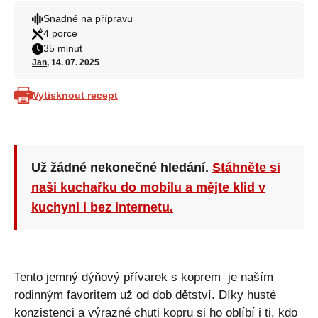
Snadné na přípravu
4 porce
35 minut
Jan
, 14. 07. 2025
Vytisknout recept
Už žádné nekonečné hledání.
Stáhněte si
naši kuchařku do mobilu a mějte klid v
kuchyni i bez internetu.
Tento jemný dýňový přívarek s koprem je naším
rodinným favoritem už od dob dětství. Díky husté
konzistenci a výrazné chuti kopru si ho oblíbí i ti, kdo