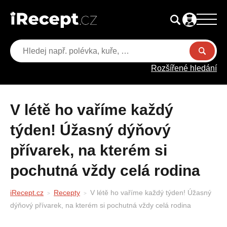
Rozšířené hledání
V létě ho vaříme každý
týden! Úžasný dýňový
přívarek, na kterém si
pochutná vždy celá rodina
iRecept.cz
Recepty
V létě ho vaříme každý týden! Úžasný
dýňový přívarek, na kterém si pochutná vždy celá rodina