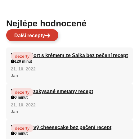
Nejlépe hodnocené
Další recepty
Patrový dort s krémem ze Salka bez pečení recept
dezerty
120 minut
21. 10. 2022
Jan
Fánky ze zakysané smetany recept
dezerty
0 minut
21. 10. 2022
Jan
Karamelový cheesecake bez pečení recept
dezerty
0 minut