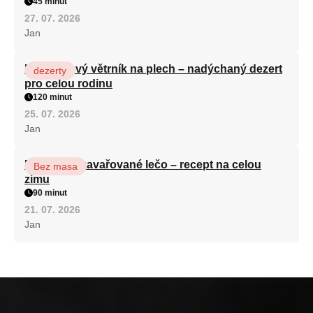
45 minut
27. 07. 2026
Jan
Karamelový větrník na plech – nadýchaný dezert
dezerty
pro celou rodinu
120 minut
25. 07. 2026
Jan
Babiččino zavařované lečo – recept na celou
Bez masa
zimu
90 minut
21. 07. 2026
Jan