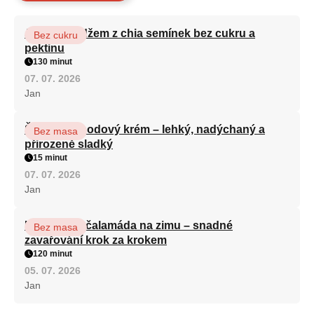
Jahodový džem z chia semínek bez cukru a
Bez cukru
pektinu
130 minut
07. 07. 2026
Jan
Šlehaný jahodový krém – lehký, nadýchaný a
Bez masa
přirozeně sladký
15 minut
07. 07. 2026
Jan
Kapustová čalamáda na zimu – snadné
Bez masa
zavařování krok za krokem
120 minut
05. 07. 2026
Jan