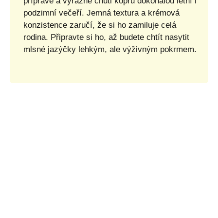
přípravě a výrazné chuti kopru dokonalou letní i
podzimní večeří. Jemná textura a krémová
konzistence zaručí, že si ho zamiluje celá
rodina. Připravte si ho, až budete chtít nasytit
mlsné jazýčky lehkým, ale výživným pokrmem.