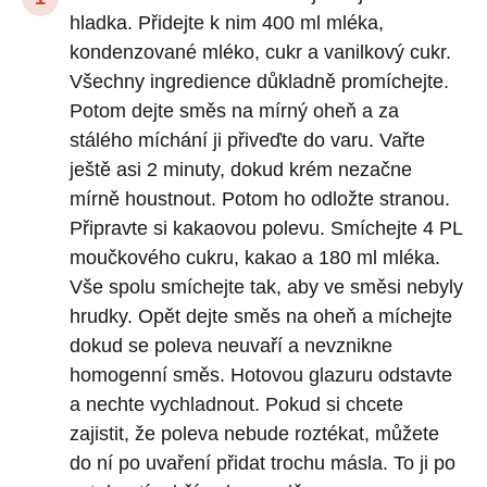
hladka. Přidejte k nim 400 ml mléka,
kondenzované mléko, cukr a vanilkový cukr.
Všechny ingredience důkladně promíchejte.
Potom dejte směs na mírný oheň a za
stálého míchání ji přiveďte do varu. Vařte
ještě asi 2 minuty, dokud krém nezačne
mírně houstnout. Potom ho odložte stranou.
Připravte si kakaovou polevu. Smíchejte 4 PL
moučkového cukru, kakao a 180 ml mléka.
Vše spolu smíchejte tak, aby ve směsi nebyly
hrudky. Opět dejte směs na oheň a míchejte
dokud se poleva neuvaří a nevznikne
homogenní směs. Hotovou glazuru odstavte
a nechte vychladnout. Pokud si chcete
zajistit, že poleva nebude roztékat, můžete
do ní po uvaření přidat trochu másla. To ji po