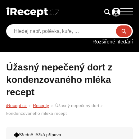
Rozšířené hledání
Úžasný nepečený dort z
kondenzovaného mléka
recept
iRecept.cz
Recepty
Úžasný nepečený dort z
kondenzovaného mléka recept
Sředně těžká přípava