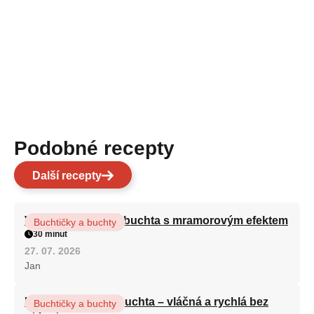
Podobné recepty
Další recepty
Vláčná olejová litá buchta s mramorovým efektem
Buchtičky a buchty
30 minut
27. 07. 2026
Jan
Hrnková maková buchta – vláčná a rychlá bez
Buchtičky a buchty