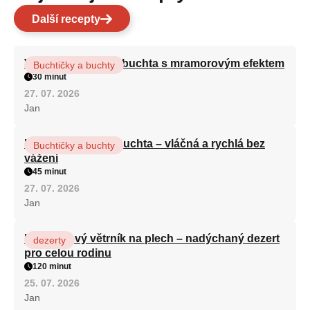
Další recepty
Vláčná olejová litá buchta s mramorovým efektem
Buchtičky a buchty
30 minut
27. 07. 2026
Jan
Hrnková maková buchta – vláčná a rychlá bez
Buchtičky a buchty
vážení
45 minut
27. 07. 2026
Jan
Karamelový větrník na plech – nadýchaný dezert
dezerty
pro celou rodinu
120 minut
25. 07. 2026
Jan