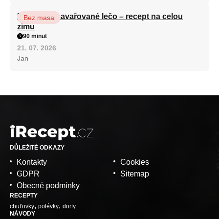
Babiččino zavařované lečo – recept na celou
Bez masa
zimu
90 minut
21. 07. 2026
Jan
DŮLEŽITÉ ODKAZY
Kontakty
Cookies
GDPR
Sitemap
Obecné podmínky
RECEPTY
chuťovky
polévky
dorty
NÁVODY