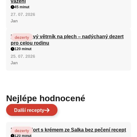
vážení
45 minut
27. 07. 2026
Jan
Karamelový větrník na plech – nadýchaný dezert
dezerty
pro celou rodinu
120 minut
25. 07. 2026
Jan
Nejlépe hodnocené
Další recepty
Patrový dort s krémem ze Salka bez pečení recept
dezerty
120 minut