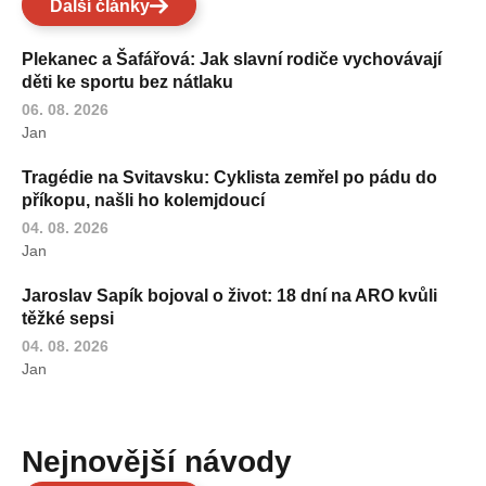
Další články
Plekanec a Šafářová: Jak slavní rodiče vychovávají
děti ke sportu bez nátlaku
06. 08. 2026
Jan
Tragédie na Svitavsku: Cyklista zemřel po pádu do
příkopu, našli ho kolemjdoucí
04. 08. 2026
Jan
Jaroslav Sapík bojoval o život: 18 dní na ARO kvůli
těžké sepsi
04. 08. 2026
Jan
Nejnovější návody