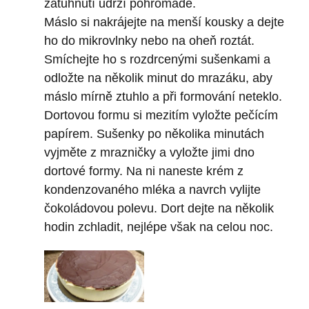
zatuhnutí udrží pohromadě.
Máslo si nakrájejte na menší kousky a dejte
ho do mikrovlnky nebo na oheň roztát.
Smíchejte ho s rozdrcenými sušenkami a
odložte na několik minut do mrazáku, aby
máslo mírně ztuhlo a při formování neteklo.
Dortovou formu si mezitím vyložte pečícím
papírem. Sušenky po několika minutách
vyjměte z mrazničky a vyložte jimi dno
dortové formy. Na ni naneste krém z
kondenzovaného mléka a navrch vylijte
čokoládovou polevu. Dort dejte na několik
hodin zchladit, nejlépe však na celou noc.