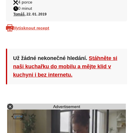
4 porce
0 minut
Tomáš
, 22. 01. 2019
Vytisknout recept
Už žádné nekonečné hledání.
Stáhněte si
naši kuchařku do mobilu a mějte klid v
kuchyni i bez internetu.
Advertisement