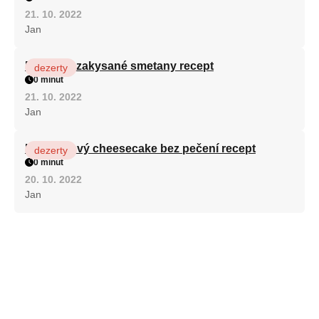
21. 10. 2022
Jan
Fánky ze zakysané smetany recept
dezerty
0 minut
21. 10. 2022
Jan
Karamelový cheesecake bez pečení recept
dezerty
0 minut
20. 10. 2022
Jan