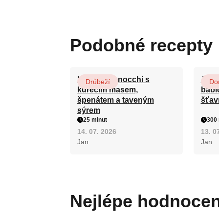
Podobné recepty
Krémové gnocchi s
Jogu
Drůbeží
Do
kuřecím masem,
babi
špenátem a taveným
šťav
sýrem
25 minut
300 
14. 07. 2026
13. 0
Jan
Jan
Nejlépe hodnoce