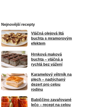
Nejnovější recepty
Vláčná olejová litá
buchta s mramorovým
efektem
Hrnková maková
buchta – vláčná a
rychlá bez vážení
Karamelový větrník na
plech – nadýchaný
dezert pro celou
rodinu
Babiččino zavařované
lečo – recept na celou