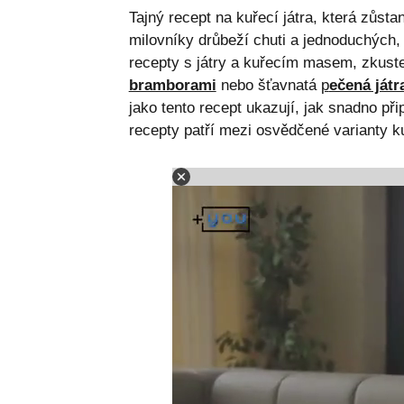
Tajný recept na kuřecí játra, která zůst
milovníky drůbeží chuti a jednoduchých,
recepty s játry a kuřecím masem, zkust
bramborami
nebo šťavnatá
p
ečená játr
jako tento recept ukazují, jak snadno při
recepty patří mezi osvědčené varianty 