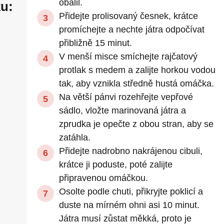
obalil.
u:
Přidejte prolisovaný česnek, krátce
promíchejte a nechte játra odpočívat
přibližně 15 minut.
V menší misce smíchejte rajčatový
protlak s medem a zalijte horkou vodou
tak, aby vznikla středně hustá omáčka.
Na větší pánvi rozehřejte vepřové
sádlo, vložte marinovaná játra a
zprudka je opečte z obou stran, aby se
zatáhla.
Přidejte nadrobno nakrájenou cibuli,
krátce ji poduste, poté zalijte
připravenou omáčkou.
Osolte podle chuti, přikryjte poklicí a
duste na mírném ohni asi 10 minut.
Játra musí zůstat měkká, proto je