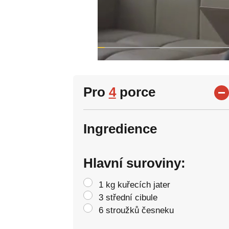
Pro
4
porce
Ingredience
Hlavní suroviny:
1 kg kuřecích jater
3 střední cibule
6 stroužků česneku