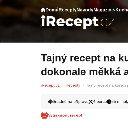
Domů
Recepty
Návody
Magazín
e-Kuch
Tajný recept na kuřecí játra, která zůstanou
dokonale měkká a
iRecept.cz
Recepty
Tajný recept na kuřecí
Snadné na přípravu
4 porce
35 minut
Vytisknout recept