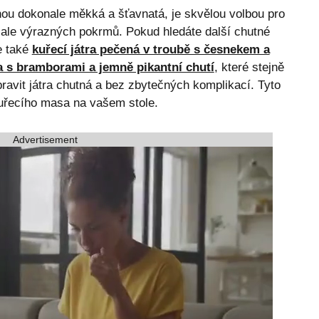
anou dokonale měkká a šťavnatá, je skvělou volbou pro
 ale výrazných pokrmů. Pokud hledáte další chutné
e také
kuřecí játra pečená v troubě s česnekem a
a s bramborami a jemně pikantní chutí
, které stejně
pravit játra chutná a bez zbytečných komplikací. Tyto
kuřecího masa na vašem stole.
Advertisement