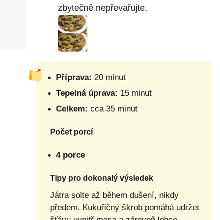
zbytečně nepřevařujte.
Příprava:
20 minut
Tepelná úprava:
15 minut
Celkem:
cca 35 minut
Počet porcí
4 porce
Tipy pro dokonalý výsledek
Játra solte až během dušení, nikdy
předem. Kukuřičný škrob pomáhá udržet
šťávu uvnitř masa a zároveň lehce