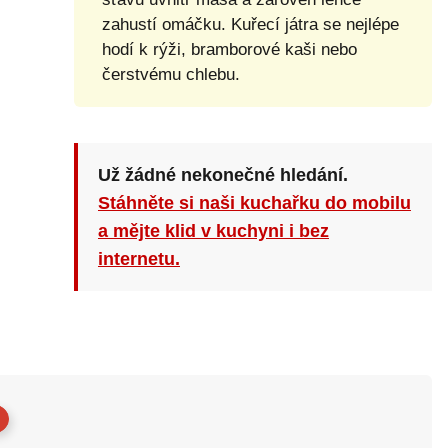
zahustí omáčku. Kuřecí játra se nejlépe
hodí k rýži, bramborové kaši nebo
čerstvému chlebu.
Už žádné nekonečné hledání.
Stáhněte si naši kuchařku do mobilu
a mějte klid v kuchyni i bez
internetu.