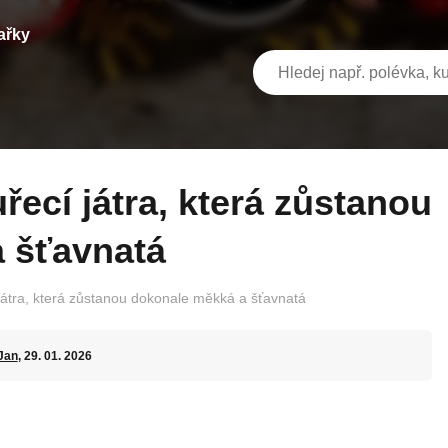
ařky
 šťavnatá
 játra, která zůstanou dokonale měkká a šťavnatá
Jan
, 29. 01. 2026