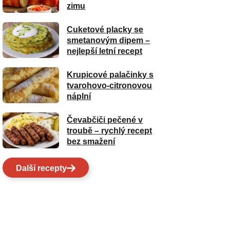
zimu
Cuketové placky se
smetanovým dipem –
nejlepší letní recept
Krupicové palačinky s
tvarohovo-citronovou
náplní
Čevabčiči pečené v
troubě – rychlý recept
bez smažení
Další recepty