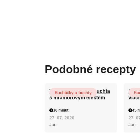
Podobné recepty
Vláčná olejová litá buchta
Hrnk
Buchtičky a buchty
Buc
s mramorovým efektem
vláč
30 minut
45 m
27. 07. 2026
27. 0
Jan
Jan