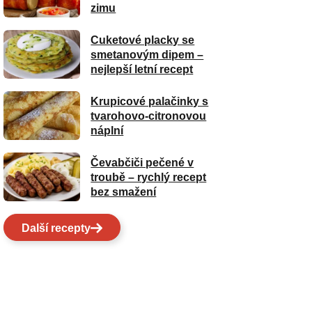
zimu
Cuketové placky se
smetanovým dipem –
nejlepší letní recept
Krupicové palačinky s
tvarohovo-citronovou
náplní
Čevabčiči pečené v
troubě – rychlý recept
bez smažení
Další recepty