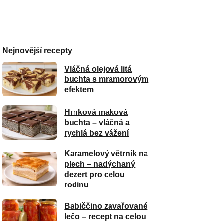
Nejnovější recepty
Vláčná olejová litá
buchta s mramorovým
efektem
Hrnková maková
buchta – vláčná a
rychlá bez vážení
Karamelový větrník na
plech – nadýchaný
dezert pro celou
rodinu
Babiččino zavařované
lečo – recept na celou