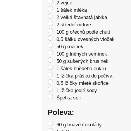
2 vejce
1 šálek mléka
2 velká šťavnatá jablka
2 střední mrkve
100 g ořechů podle chuti
0,5 šálku ovesných vloček
50 g rozinek
100 g lněných semínek
50 g sušených brusinek
1 šálek hnědého cukru
1 lžička prášku do pečiva
0,5 lžičky mleté skořice
1 lžička jedlé sody
Špetka soli
Poleva:
60 g tmavé čokolády