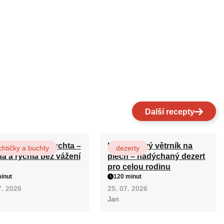
Další recepty
ová maková buchta –
Karamelový větrník na
htičky a buchty
dezerty
ná a rychlá bez vážení
plech – nadýchaný dezert
pro celou rodinu
inut
120 minut
7. 2026
25. 07. 2026
Jan