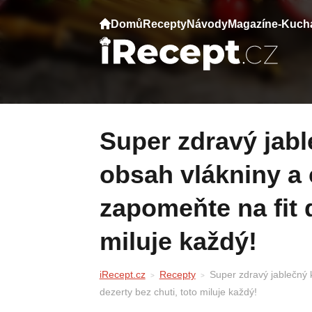
Domů
Recepty
Návody
Magazín
e-Kuch
Super zdravý jablečný koláč: Vysoký
obsah vlákniny a 
zapomeňte na fit d
miluje každý!
iRecept.cz
Recepty
Super zdravý jablečný 
dezerty bez chuti, toto miluje každý!