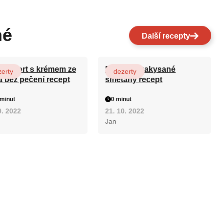
né
Další recepty
ový dort s krémem ze
Fánky ze zakysané
erty
dezerty
a bez pečení recept
smetany recept
minut
0 minut
0. 2022
21. 10. 2022
Jan