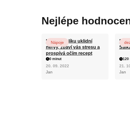
Nejlépe hodnoce
Kořen kozlíku uklidní
Patr
Nápoje
dez
nervy, zbaví vás stresu a
Salk
prospívá očím recept
0 minut
120 
20. 09. 2022
21. 1
Jan
Jan