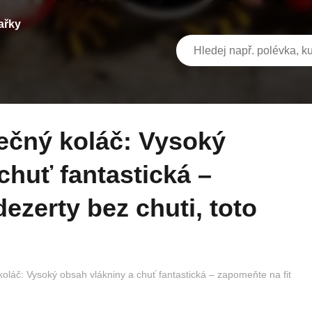
ařky
chuť fantastická –
ezerty bez chuti, toto
koláč: Vysoký obsah vlákniny a chuť fantastická – zapomeňte na fit