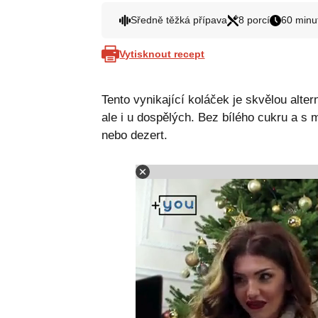
Sředně těžká přípava
8 porcí
60 minu
Vytisknout recept
Tento vynikající koláček je skvělou alter
ale i u dospělých. Bez bílého cukru a s 
nebo dezert.