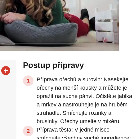
Postup přípravy
Příprava ořechů a surovin: Nasekejte
ořechy na menší kousky a můžete je
opražit na suché pánvi. Očistěte jablka
a mrkev a nastrouhejte je na hrubém
struhadle. Smíchejte rozinky a
brusinky. Ořechy umelte v mixéru.
Příprava těsta: V jedné misce
smíchejte všechny suché ingredience: