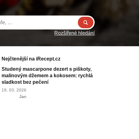
Rozšířené hledání
Nejčtenější na iRecept.cz
Studený mascarpone dezert s piškoty,
malinovým džemem a kokosem: rychlá
sladkost bez pečení
19. 03. 2026
Jan