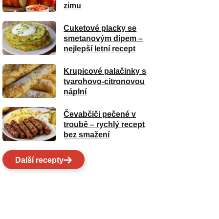
zimu
Cuketové placky se
smetanovým dipem –
nejlepší letní recept
Krupicové palačinky s
tvarohovo-citronovou
náplní
Čevabčiči pečené v
troubě – rychlý recept
bez smažení
Další recepty