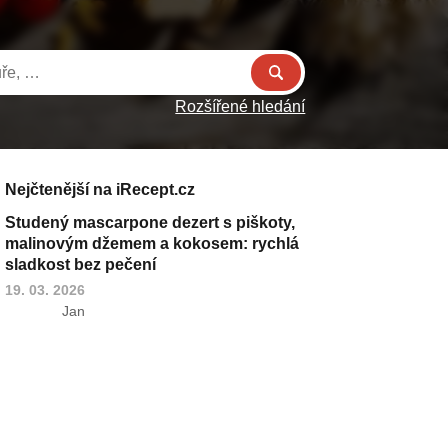
Rozšířené hledání
Nejčtenější na iRecept.cz
Studený mascarpone dezert s piškoty,
malinovým džemem a kokosem: rychlá
sladkost bez pečení
19. 03. 2026
Jan