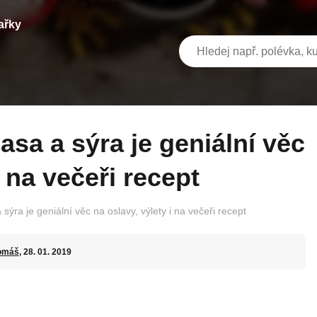
ařky
i na večeři recept
sýra je geniální věc na oslavy, výlety i na večeři recept
omáš
, 28. 01. 2019