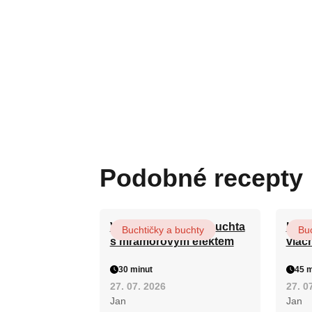
Podobné recepty
Vláčná olejová litá buchta
Hrnk
Buchtičky a buchty
Buc
s mramorovým efektem
vláč
30 minut
45 m
27. 07. 2026
27. 0
Jan
Jan