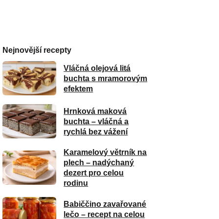
Nejnovější recepty
Vláčná olejová litá
buchta s mramorovým
efektem
Hrnková maková
buchta – vláčná a
rychlá bez vážení
Karamelový větrník na
plech – nadýchaný
dezert pro celou
rodinu
Babiččino zavařované
lečo – recept na celou