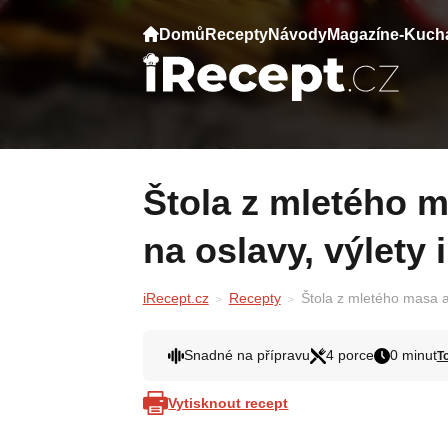
Domů
Recepty
Návody
Magazín
e-Kuch
Štola z mletého masa a sýra je geniální věc
na oslavy, výlety 
iRecept.cz
Recepty
Štola z mletého masa a 
Snadné na přípravu
4 porce
0 minut
T
Vytisknout recept