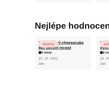
Nejlépe hodnoce
Karamelový cheesecake
Hrnk
dezerty
pe
bez pečení recept
vydr
0 minut
0 mi
20. 10. 2022
29. 0
Jan
Jan