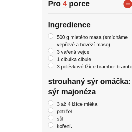
Pro
4
porce
Ingredience
500 g mletého masa (smícháme
vepřové a hovězí maso)
3 vařená vejce
1 cibulka cibule
3 polévkové lžíce brambor bramb
strouhaný sýr omáčka:
sýr majonéza
3 až 4 lžíce mléka
petržel
sůl
koření.