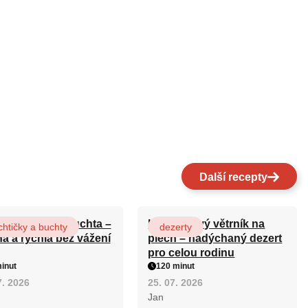
Další recepty
ová maková buchta –
Karamelový větrník na
htičky a buchty
dezerty
ná a rychlá bez vážení
plech – nadýchaný dezert
pro celou rodinu
inut
120 minut
7. 2026
25. 07. 2026
Jan