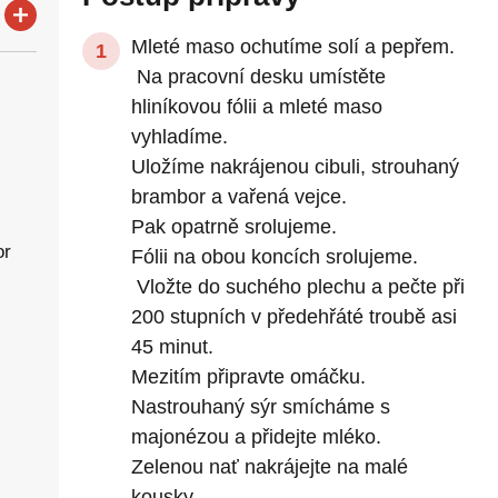
Mleté maso ochutíme solí a pepřem.
Na pracovní desku umístěte
hliníkovou fólii a mleté ​​maso
vyhladíme.
Uložíme nakrájenou cibuli, strouhaný
brambor a vařená vejce.
Pak opatrně srolujeme.
or
Fólii na obou koncích srolujeme.
Vložte do suchého plechu a pečte při
200 stupních v předehřáté troubě asi
45 minut.
Mezitím připravte omáčku.
Nastrouhaný sýr smícháme s
majonézou a přidejte mléko.
Zelenou nať nakrájejte na malé
kousky.