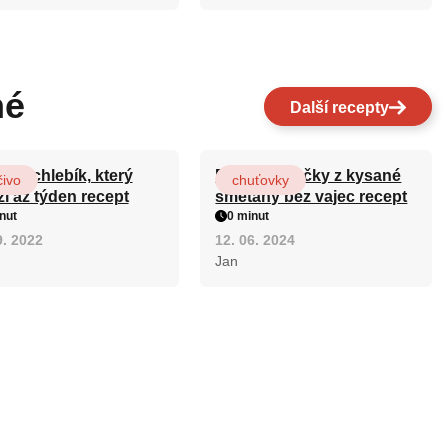
né
Další recepty
ový chlebík, který
Rychlé válečky z kysané
čivo
chuťovky
ží až týden recept
smetany bez vajec recept
nut
0 minut
9. 2022
12. 06. 2024
Jan