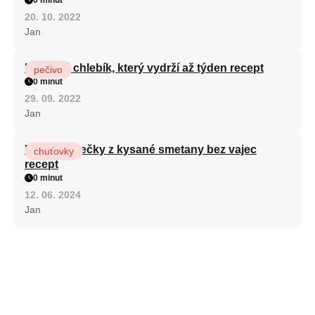
20. 10. 2022
Jan
Hrnkový chlebík, který vydrží až týden recept
pečivo
0 minut
29. 09. 2022
Jan
Rychlé válečky z kysané smetany bez vajec
chuťovky
recept
0 minut
12. 06. 2024
Jan