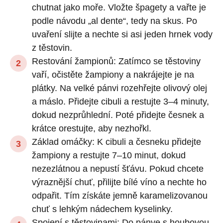
chutnat jako moře. Vložte špagety a vařte je
podle návodu „al dente“, tedy na skus. Po
uvaření slijte a nechte si asi jeden hrnek vody
z těstovin.
Restování žampionů: Zatímco se těstoviny
vaří, očistěte žampiony a nakrájejte je na
plátky. Na velké pánvi rozehřejte olivový olej
a máslo. Přidejte cibuli a restujte 3–4 minuty,
dokud nezprůhlední. Poté přidejte česnek a
krátce orestujte, aby nezhořkl.
Základ omáčky: K cibuli a česneku přidejte
žampiony a restujte 7–10 minut, dokud
nezezlátnou a nepustí šťávu. Pokud chcete
výraznější chuť, přilijte bílé víno a nechte ho
odpařit. Tím získáte jemně karamelizovanou
chuť s lehkým nádechem kyselinky.
Spojení s těstovinami: Do pánve s houbovou