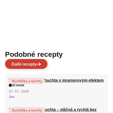
Podobné recepty
Další recepty
Vláčná olejová litá buchta s mramorovým efektem
Buchtičky a buchty
30 minut
27. 07. 2026
Jan
Hrnková maková buchta – vláčná a rychlá bez
Buchtičky a buchty