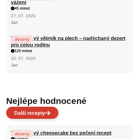
vážení
45 minut
27. 07. 2026
Jan
Karamelový větrník na plech – nadýchaný dezert
dezerty
pro celou rodinu
120 minut
25. 07. 2026
Jan
Nejlépe hodnocené
Další recepty
Karamelový cheesecake bez pečení recept
dezerty
0 minut