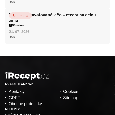
Jan
Babiččino zavařované lečo – recept na celou
Bez masa
zimu
90 minut
21. 07. 2026
Jan
DŮLEŽITÉ ODKAZY
Kontakty
Cookies
GDPR
Sitemap
Obecné podmínky
RECEPTY
chuťovky
polévky
dorty