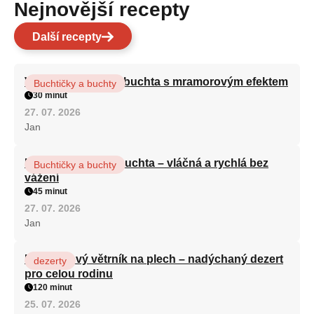
Nejnovější recepty
Další recepty
Vláčná olejová litá buchta s mramorovým efektem
Buchtičky a buchty
30 minut
27. 07. 2026
Jan
Hrnková maková buchta – vláčná a rychlá bez
Buchtičky a buchty
vážení
45 minut
27. 07. 2026
Jan
Karamelový větrník na plech – nadýchaný dezert
dezerty
pro celou rodinu
120 minut
25. 07. 2026