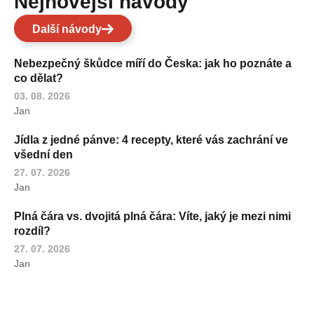
Nejnovější návody
Další návody
Nebezpečný škůdce míří do Česka: jak ho poznáte a
co dělat?
03. 08. 2026
Jan
Jídla z jedné pánve: 4 recepty, které vás zachrání ve
všední den
27. 07. 2026
Jan
Plná čára vs. dvojitá plná čára: Víte, jaký je mezi nimi
rozdíl?
27. 07. 2026
Jan