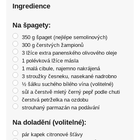
Ingredience
Na špagety:
350 g špaget (nejlépe semolinových)
300 g čerstvých žampionů
3 lžíce extra panenského olivového oleje
1 polévková lžíce másla
1 malá cibule, najemno nakrájená
3 stroužky česneku, nasekané nadrobno
½ šálku suchého bílého vína (volitelné)
sůl a čerstvě mletý černý pepř podle chuti
čerstvá petrželka na ozdobu
strouhaný parmazán na podávání
Na doladění (volitelné):
pár kapek citronové šťávy