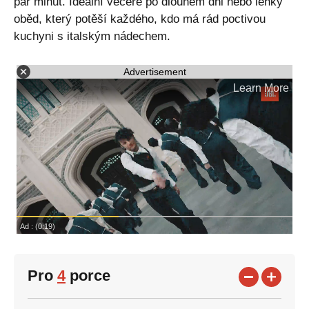
pár minut. Ideální večeře po dlouhém dni nebo lehký
oběd, který potěší každého, kdo má rád poctivou
kuchyni s italským nádechem.
Advertisement
Pro
4
porce