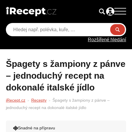
Rozšířené hledání
Špagety s žampiony z pánve
– jednoduchý recept na
dokonalé italské jídlo
iRecept.cz
Recepty
Špagety s žampiony z pánve –
jednoduchý recept na dokonalé italské jídlo
Snadné na přípravu