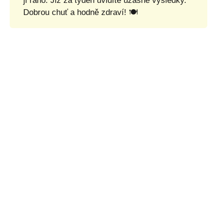
ji ráno. Již za týden uvidíte úžasné výsledky.
Dobrou chuť a hodně zdraví! 🍽️