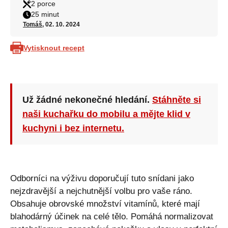
2 porce
25 minut
Tomáš
, 02. 10. 2024
Vytisknout recept
Už žádné nekonečné hledání.
Stáhněte si
naši kuchařku do mobilu a mějte klid v
kuchyni i bez internetu.
Odborníci na výživu doporučují tuto snídani jako
nejzdravější a nejchutnější volbu pro vaše ráno.
Obsahuje obrovské množství vitamínů, které mají
blahodárný účinek na celé tělo. Pomáhá normalizovat