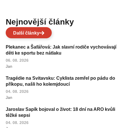
Nejnovější články
Další články
Plekanec a Šafářová: Jak slavní rodiče vychovávají
děti ke sportu bez nátlaku
06. 08. 2026
Jan
Tragédie na Svitavsku: Cyklista zemřel po pádu do
příkopu, našli ho kolemjdoucí
04. 08. 2026
Jan
Jaroslav Sapík bojoval o život: 18 dní na ARO kvůli
těžké sepsi
04. 08. 2026