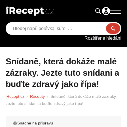
Rozšířené hledání
Snídaně, která dokáže malé
zázraky. Jezte tuto snídani a
buďte zdravý jako řípa!
iRecept.cz
Recepty
Snídaně, která dokáže malé zázraky.
Jezte tuto snídani a buďte zdravý jako řípa!
Snadné na přípravu