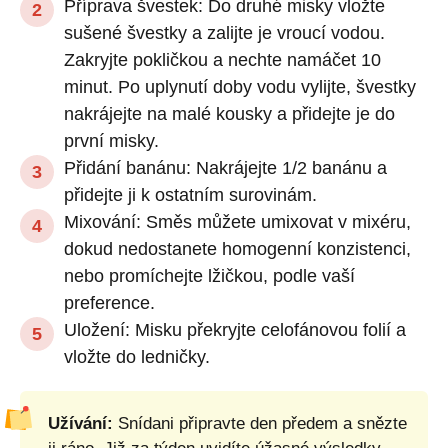
Příprava švestek: Do druhé misky vložte
sušené švestky a zalijte je vroucí vodou.
Zakryjte pokličkou a nechte namáčet 10
minut. Po uplynutí doby vodu vylijte, švestky
nakrájejte na malé kousky a přidejte je do
první misky.
Přidání banánu: Nakrájejte 1/2 banánu a
přidejte ji k ostatním surovinám.
Mixování: Směs můžete umixovat v mixéru,
dokud nedostanete homogenní konzistenci,
nebo promíchejte lžičkou, podle vaší
preference.
Uložení: Misku překryjte celofánovou folií a
vložte do ledničky.
Užívání:
Snídani připravte den předem a snězte