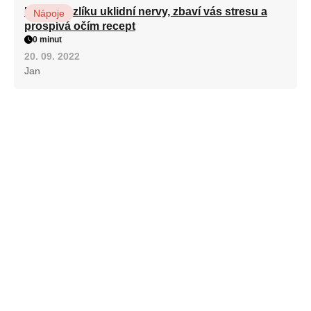
Kořen kozlíku uklidní nervy, zbaví vás stresu a
Nápoje
prospívá očím recept
0 minut
20. 09. 2022
Jan