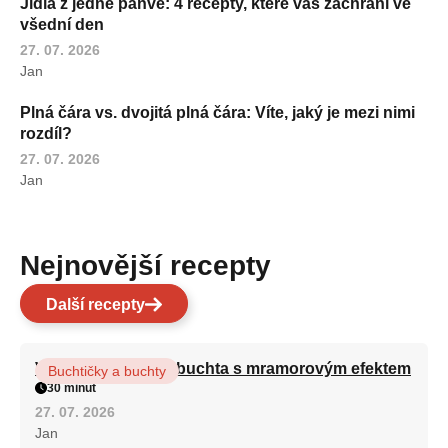
Jídla z jedné pánve: 4 recepty, které vás zachrání ve
všední den
27. 07. 2026
Jan
Plná čára vs. dvojitá plná čára: Víte, jaký je mezi nimi
rozdíl?
27. 07. 2026
Jan
Nejnovější recepty
Další recepty
Vláčná olejová litá buchta s mramorovým efektem
Buchtičky a buchty
30 minut
27. 07. 2026
Jan