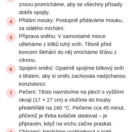
znovu promícháme, aby se všechny přísady
dobře spojily.
Přidání mouky: Postupně přidáváme mouku,
za stálého míchání.
Příprava sněhu: V samostatné misce
ušleháme z bílků tuhý sníh. Těsně před
koncem šlehání do něj vmícháme šťávu z
citronu.
Spojení směsí: Opatrně spojíme bílkový sníh
s těstem, aby si směs zachovala nadýchanou
konzistenci.
Pečení: Těsto navrstvíme na plech s vyššími
okraji (17 × 27 cm) a vložíme do trouby
předehřáté na 160 °C. Pečeme cca 45 minut,
přičemž je třeba koláček sledovat – je
připraven, když na vrchu začne praskat.
Chlazení: Necháme vychladnout a poté