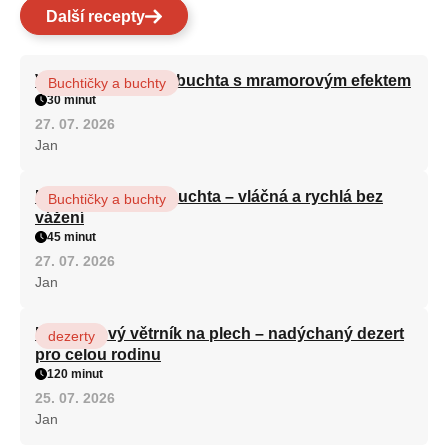
Další recepty
Vláčná olejová litá buchta s mramorovým efektem
Buchtičky a buchty
30 minut
27. 07. 2026
Jan
Hrnková maková buchta – vláčná a rychlá bez
Buchtičky a buchty
vážení
45 minut
27. 07. 2026
Jan
Karamelový větrník na plech – nadýchaný dezert
dezerty
pro celou rodinu
120 minut
25. 07. 2026
Jan