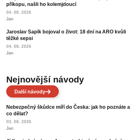
příkopu, našli ho kolemjdoucí
04. 08. 2026
Jan
Jaroslav Sapík bojoval o život: 18 dní na ARO kvůli
těžké sepsi
04. 08. 2026
Jan
Nejnovější návody
Další návody
Nebezpečný škůdce míří do Česka: jak ho poznáte a
co dělat?
03. 08. 2026
Jan