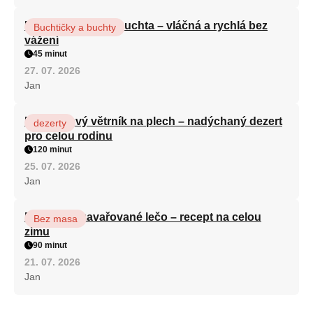
Hrnková maková buchta – vláčná a rychlá bez
Buchtičky a buchty
vážení
45 minut
27. 07. 2026
Jan
Karamelový větrník na plech – nadýchaný dezert
dezerty
pro celou rodinu
120 minut
25. 07. 2026
Jan
Babiččino zavařované lečo – recept na celou
Bez masa
zimu
90 minut
21. 07. 2026
Jan