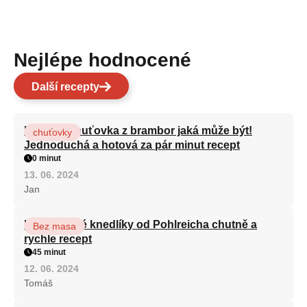
Nejlépe hodnocené
Další recepty
Nejlepší chuťovka z brambor jaká může být!
chuťovky
Jednoduchá a hotová za pár minut recept
0 minut
13. 06. 2024
Jan
Karlovarské knedlíky od Pohlreicha chutně a
Bez masa
rychle recept
45 minut
12. 06. 2024
Tomáš