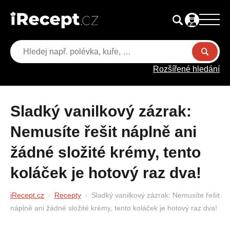
Rozšířené hledání
Sladký vanilkový zázrak:
Nemusíte řešit náplně ani
žádné složité krémy, tento
koláček je hotový raz dva!
iRecept.cz
Recepty
Sladký vanilkový zázrak: Nemusíte řešit
náplně ani žádné složité krémy, tento koláček je hotový raz dva!