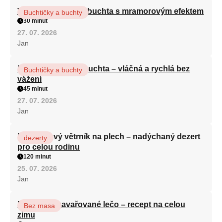
Vláčná olejová litá buchta s mramorovým efektem
Buchtičky a buchty
30 minut
27. 07. 2026
Jan
Hrnková maková buchta – vláčná a rychlá bez
Buchtičky a buchty
vážení
45 minut
27. 07. 2026
Jan
Karamelový větrník na plech – nadýchaný dezert
dezerty
pro celou rodinu
120 minut
25. 07. 2026
Jan
Babiččino zavařované lečo – recept na celou
Bez masa
zimu