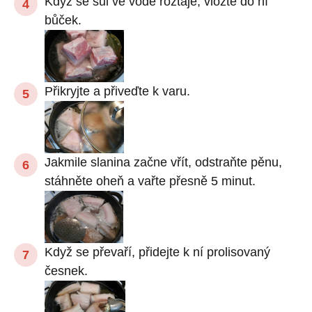
Když se sůl ve vodě roztaje, vložte do ní
bůček.
Přikryjte a přiveďte k varu.
Jakmile slanina začne vřít, odstraňte pěnu,
stáhněte oheň a vařte přesně 5 minut.
Když se převaří, přidejte k ní prolisovaný
česnek.