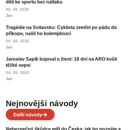
děti ke sportu bez nátlaku
06. 08. 2026
Jan
Tragédie na Svitavsku: Cyklista zemřel po pádu do
příkopu, našli ho kolemjdoucí
04. 08. 2026
Jan
Jaroslav Sapík bojoval o život: 18 dní na ARO kvůli
těžké sepsi
04. 08. 2026
Jan
Nejnovější návody
Další návody
Nebezpečný škůdce míří do Česka: jak ho poznáte a