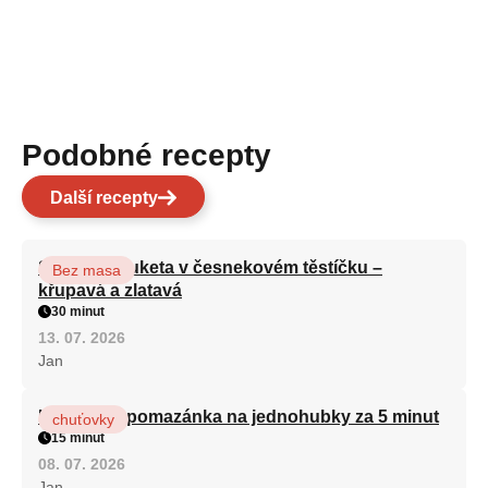
Podobné recepty
Další recepty
Smažená cuketa v česnekovém těstíčku –
Bez masa
křupavá a zlatavá
30 minut
13. 07. 2026
Jan
Královská pomazánka na jednohubky za 5 minut
chuťovky
15 minut
08. 07. 2026
Jan