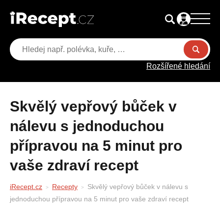
Rozšířené hledání
Skvělý vepřový bůček v
nálevu s jednoduchou
přípravou na 5 minut pro
vaše zdraví recept
iRecept.cz
Recepty
Skvělý vepřový bůček v nálevu s
jednoduchou přípravou na 5 minut pro vaše zdraví recept