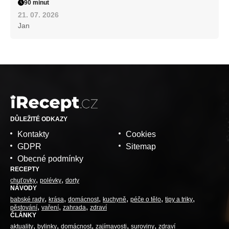
90 minut
21. 07. 2026
Jan
DŮLEŽITÉ ODKAZY
Kontakty
Cookies
GDPR
Sitemap
Obecné podmínky
RECEPTY
chuťovky
polévky
dorty
NÁVODY
babské rady
krása
domácnost
kuchyně
péče o tělo
tipy a triky
pěstování
vaření
zahrada
zdraví
ČLÁNKY
aktuality
bylinky
domácnost
zajímavosti
suroviny
zdraví