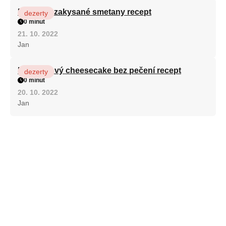
Fánky ze zakysané smetany recept
dezerty
0 minut
21. 10. 2022
Jan
Karamelový cheesecake bez pečení recept
dezerty
0 minut
20. 10. 2022
Jan