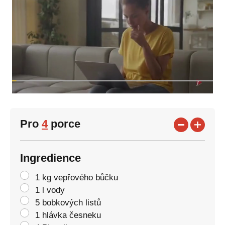
Pro
4
porce
Ingredience
1 kg vepřového bůčku
1 l vody
5 bobkových listů
1 hlávka česneku