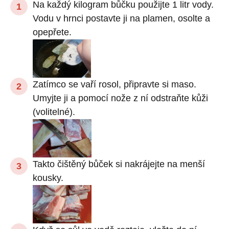
Na každý kilogram bůčku použijte 1 litr vody.
Vodu v hrnci postavte ji na plamen, osolte a
opepřete.
Zatímco se vaří rosol, připravte si maso.
Umyjte ji a pomocí nože z ní odstraňte kůži
(volitelné).
Takto čištěný bůček si nakrájejte na menší
kousky.