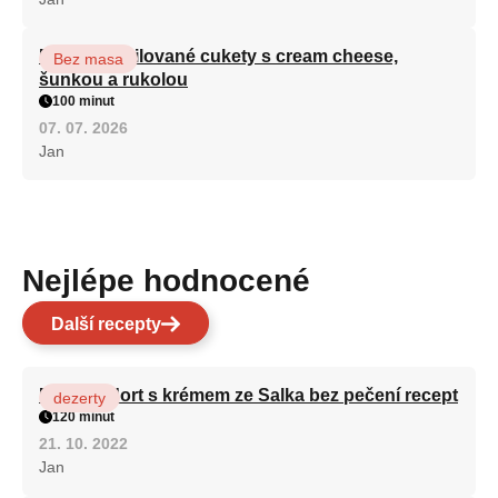
Roláda z grilované cukety s cream cheese,
Bez masa
šunkou a rukolou
100 minut
07. 07. 2026
Jan
Nejlépe hodnocené
Další recepty
Patrový dort s krémem ze Salka bez pečení recept
dezerty
120 minut
21. 10. 2022
Jan