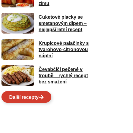
zimu
Cuketové placky se
smetanovým dipem –
nejlepší letní recept
Krupicové palačinky s
tvarohovo-citronovou
náplní
Čevabčiči pečené v
troubě – rychlý recept
bez smažení
Další recepty