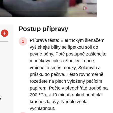
Postup přípravy
Příprava těsta: Elektrickým šlehačem
vyšlehejte bílky se špetkou soli do
pevné pěny. Poté postupně zašlehejte
moučkový cukr a žloutky. Lehce
vmíchejte směs mouky, Solamylu a
prášku do pečiva. Těsto rovnoměrně
rozetřete na plech vyložený pečícím
papírem. Pečte v předehřáté troubě na
200 °C asi 10 minut, dokud není plát
y
krásně zlatavý. Nechte zcela
vychladnout.