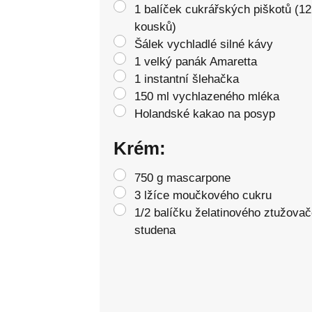
1 balíček cukrářských piškotů (12
kousků)
Šálek vychladlé silné kávy
1 velký panák Amaretta
1 instantní šlehačka
150 ml vychlazeného mléka
Holandské kakao na posyp
Krém:
750 g mascarpone
3 lžíce moučkového cukru
1/2 balíčku želatinového ztužovač
studena