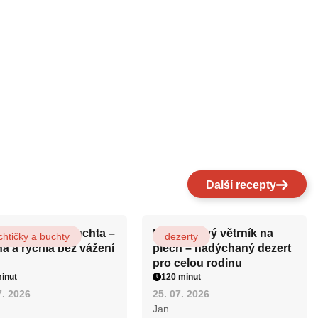
Další recepty
ová maková buchta –
Karamelový větrník na
htičky a buchty
dezerty
ná a rychlá bez vážení
plech – nadýchaný dezert
pro celou rodinu
inut
120 minut
7. 2026
25. 07. 2026
Jan