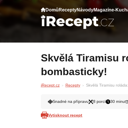
Domů
Recepty
Návody
Magazín
e-Kuch
Skvělá Tiramisu roláda: Chutná opravdu
bombasticky!
iRecept.cz
Recepty
Skvělá Tiramisu roláda
Snadné na přípravu
8 porcí
30 minut
Vytisknout recept