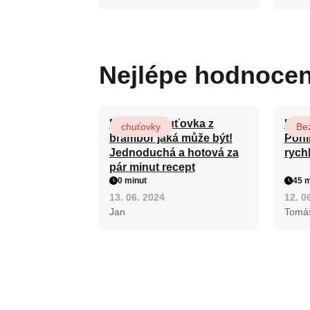
Nejlépe hodnoce
Nejlepší chuťovka z
Karl
chuťovky
Be
brambor jaká může být!
Pohl
Jednoduchá a hotová za
rych
pár minut recept
0 minut
45 m
13. 06. 2024
12. 0
Jan
Tomá