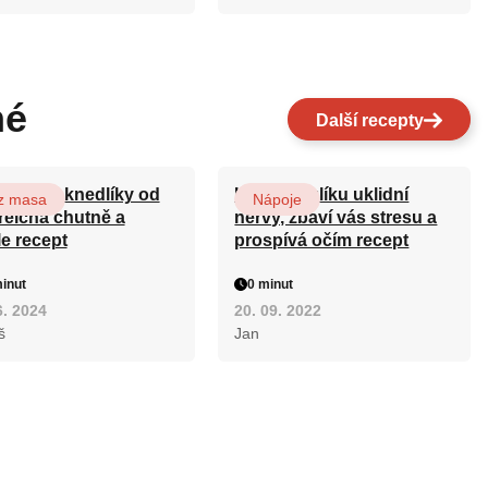
né
Další recepty
ovarské knedlíky od
Kořen kozlíku uklidní
z masa
Nápoje
reicha chutně a
nervy, zbaví vás stresu a
le recept
prospívá očím recept
inut
0 minut
6. 2024
20. 09. 2022
š
Jan