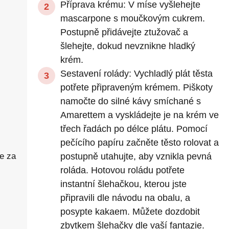
Příprava krému: V míse vyšlehejte
mascarpone s moučkovým cukrem.
Postupně přidávejte ztužovač a
šlehejte, dokud nevznikne hladký
krém.
Sestavení rolády: Vychladlý plát těsta
potřete připraveným krémem. Piškoty
namočte do silné kávy smíchané s
Amarettem a vyskládejte je na krém ve
třech řadách po délce plátu. Pomocí
pečícího papíru začněte těsto rolovat a
e za
postupně utahujte, aby vznikla pevná
roláda. Hotovou roládu potřete
instantní šlehačkou, kterou jste
připravili dle návodu na obalu, a
posypte kakaem. Můžete dozdobit
zbytkem šlehačky dle vaší fantazie.