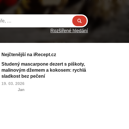
Rozšířené hledání
Nejčtenější na iRecept.cz
Studený mascarpone dezert s piškoty,
malinovým džemem a kokosem: rychlá
sladkost bez pečení
19. 03. 2026
Jan