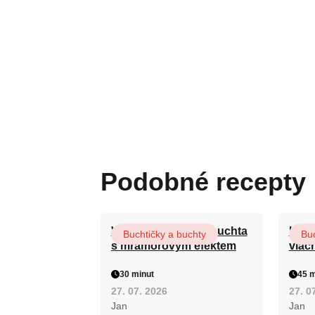
Podobné recepty
Vláčná olejová litá buchta
Hrnk
Buchtičky a buchty
Buc
s mramorovým efektem
vláč
30 minut
45 m
27. 07. 2026
27. 0
Jan
Jan