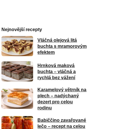
Nejnovější recepty
Vláčná olejová litá
buchta s mramorovým
efektem
Hrnková maková
buchta – vláčná a
rychlá bez vážení
Karamelový větrník na
plech – nadýchaný
dezert pro celou
rodinu
Babiččino zavařované
lečo – recept na celou