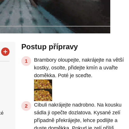
Postup přípravy
Brambory oloupejte, nakrájejte na větší
kostky, osolte, přidejte kmín a uvařte
doměkka. Poté je sceďte.
Cibuli nakrájejte nadrobno. Na kousku
sádla ji opečte dozlatova. Kysané zelí
ké
případně překrájejte, lehce podlijte a
duste doměkka. Pokud je zelí příliš