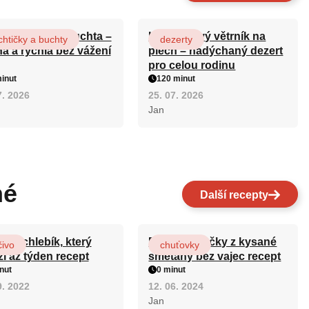
ová maková buchta –
Karamelový větrník na
htičky a buchty
dezerty
ná a rychlá bez vážení
plech – nadýchaný dezert
pro celou rodinu
inut
120 minut
7. 2026
25. 07. 2026
Jan
né
Další recepty
ový chlebík, který
Rychlé válečky z kysané
čivo
chuťovky
ží až týden recept
smetany bez vajec recept
nut
0 minut
9. 2022
12. 06. 2024
Jan