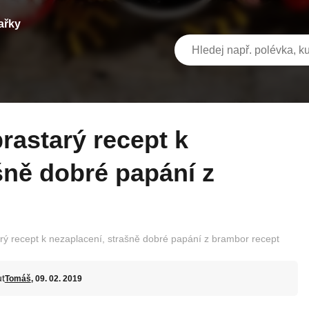
ařky
šně dobré papání z
arý recept k nezaplacení, strašně dobré papání z brambor recept
t
Tomáš
, 09. 02. 2019