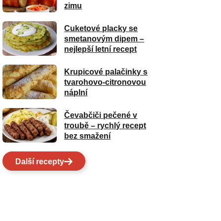
zimu
Cuketové placky se
smetanovým dipem –
nejlepší letní recept
Krupicové palačinky s
tvarohovo-citronovou
náplní
Čevabčiči pečené v
troubě – rychlý recept
bez smažení
Další recepty