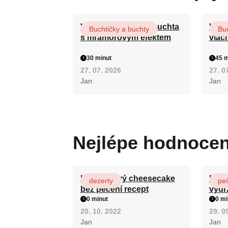
Vláčná olejová litá buchta
Hrnk
Buchtičky a buchty
Buc
s mramorovým efektem
vláč
30 minut
45 m
27. 07. 2026
27. 0
Jan
Jan
Nejlépe hodnoce
Karamelový cheesecake
Hrnk
dezerty
pe
bez pečení recept
vydr
0 minut
0 mi
20. 10. 2022
29. 0
Jan
Jan