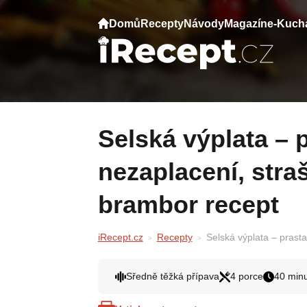
Domů
Recepty
Návody
Magazín
e-Kuch
Selská výplata – prastarý recept k
nezaplacení, stra
brambor recept
iRecept.cz
Recepty
Selská výplata – prast
Sředně těžká přípava
4 porce
40 minu