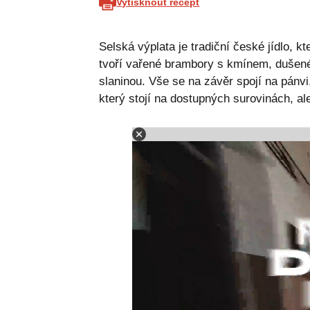
Vytisknout recept
Selská výplata je tradiční české jídlo, k
tvoří vařené brambory s kmínem, dušen
slaninou. Vše se na závěr spojí na pánvi
který stojí na dostupných surovinách, a