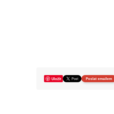
Uložit
Poslat emailem