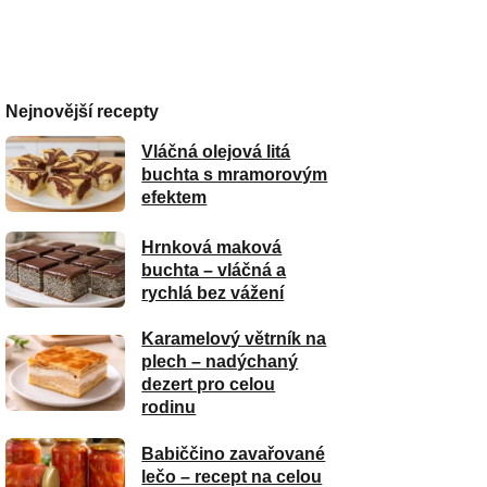
Nejnovější recepty
Vláčná olejová litá
buchta s mramorovým
efektem
Hrnková maková
buchta – vláčná a
rychlá bez vážení
Karamelový větrník na
plech – nadýchaný
dezert pro celou
rodinu
Babiččino zavařované
lečo – recept na celou