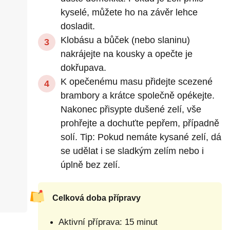
kyselé, můžete ho na závěr lehce
dosladit.
)
Klobásu a bůček (nebo slaninu)
nakrájejte na kousky a opečte je
dokřupava.
K opečenému masu přidejte scezené
brambory a krátce společně opékejte.
Nakonec přisypte dušené zelí, vše
prohřejte a dochuťte pepřem, případně
solí. Tip: Pokud nemáte kysané zelí, dá
se udělat i se sladkým zelím nebo i
úplně bez zelí.
Celková doba přípravy
Aktivní příprava: 15 minut