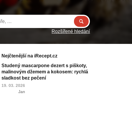
Rozšířené hledání
Nejčtenější na iRecept.cz
Studený mascarpone dezert s piškoty,
malinovým džemem a kokosem: rychlá
sladkost bez pečení
19. 03. 2026
Jan