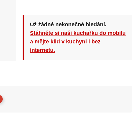
Už žádné nekonečné hledání.
Stáhněte si naši kuchařku do mobilu
a mějte klid v kuchyni i bez
internetu.