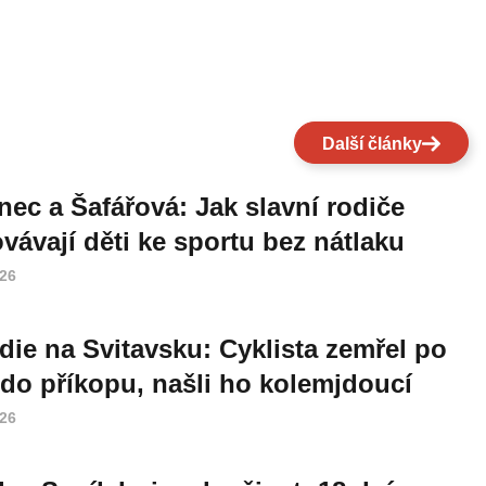
Další články
nec a Šafářová: Jak slavní rodiče
vávají děti ke sportu bez nátlaku
026
die na Svitavsku: Cyklista zemřel po
do příkopu, našli ho kolemjdoucí
026