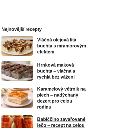
Nejnovější recepty
Vláčná olejová litá
buchta s mramorovým
efektem
Hrnková maková
buchta – vláčná a
rychlá bez vážení
Karamelový větrník na
plech – nadýchaný
dezert pro celou
rodinu
Babiččino zavařované
lečo – recept na celou