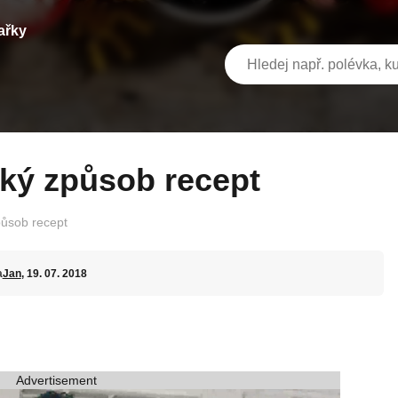
ařky
cký způsob recept
ůsob recept
a
Jan
, 19. 07. 2018
Advertisement