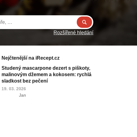
Rozšířené hledání
Nejčtenější na iRecept.cz
Studený mascarpone dezert s piškoty,
malinovým džemem a kokosem: rychlá
sladkost bez pečení
19. 03. 2026
Jan