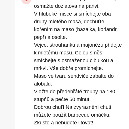
osmažte dozlatova na pánvi.
V hluboké misce si smíchejte oba
druhy mletého masa, dochuťte
kořením na maso (bazalka, koriandr,
pepř) a osolte.
Vejce, strouhanku a majonézu přidejte
k mletému masu. Celou směs
smíchejte s osmaženou cibulkou a
mrkví. Vše dobře promíchejte.
Maso ve tvaru sendviče zabalte do
alobalu.
Vložte do předehřáté trouby na 180
stupňů a pečte 50 minut.
Dobrou chuť! Na zvýraznění chuti
můžete použít barbecue omáčku.
Zkuste a nebudete litovat!