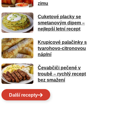
zimu
Cuketové placky se
smetanovým dipem –
nejlepší letní recept
Krupicové palačinky s
tvarohovo-citronovou
náplní
Čevabčiči pečené v
troubě – rychlý recept
bez smažení
Další recepty