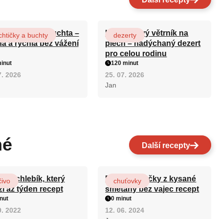
ová maková buchta –
Karamelový větrník na
htičky a buchty
dezerty
ná a rychlá bez vážení
plech – nadýchaný dezert
pro celou rodinu
inut
120 minut
7. 2026
25. 07. 2026
Jan
né
Další recepty
ový chlebík, který
Rychlé válečky z kysané
čivo
chuťovky
ží až týden recept
smetany bez vajec recept
nut
0 minut
9. 2022
12. 06. 2024