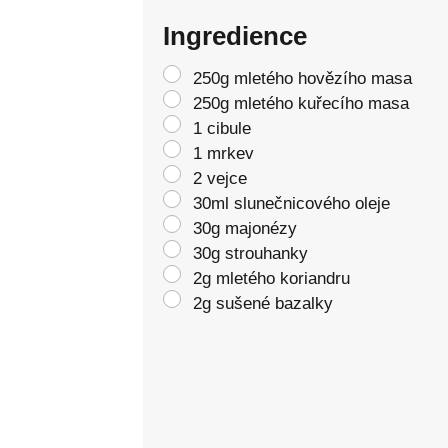
Ingredience
250g mletého hovězího masa
250g mletého kuřecího masa
1 cibule
1 mrkev
2 vejce
30ml slunečnicového oleje
30g majonézy
30g strouhanky
2g mletého koriandru
2g sušené bazalky