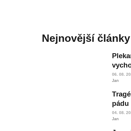
Nejnovější články
Pleka
vycho
06. 08. 2
Jan
Tragé
pádu 
04. 08. 2
Jan