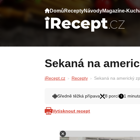
Domů
Recepty
Návody
Magazín
e-Kuch
Sekaná na ameri
iRecept.cz
Recepty
Sekaná na americký zp
Sředně těžká přípava
8 porcí
1 minut
Vytisknout recept