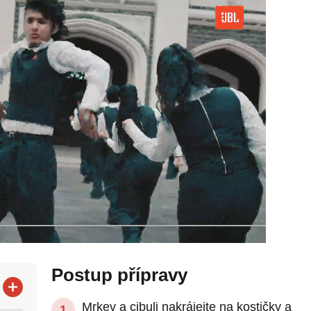
Postup přípravy
Mrkev a cibuli nakrájejte na kostičky a