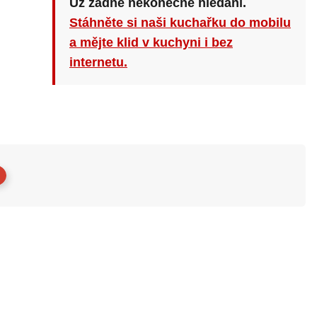
Už žádné nekonečné hledání.
Stáhněte si naši kuchařku do mobilu
a mějte klid v kuchyni i bez
internetu.