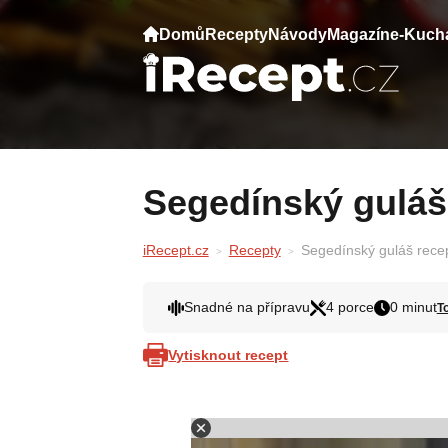
Domů
Recepty
Návody
Magazín
e-Kuch
Segedínský guláš
iRecept.cz
Recepty
Segedínský guláš rece
Snadné na přípravu
4 porce
0 minut
T
Vytisknout recept