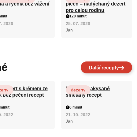
ná a rychlá bez vážení
plech – nadýchaný dezert
pro celou rodinu
inut
120 minut
7. 2026
25. 07. 2026
Jan
né
Další recepty
ový dort s krémem ze
Fánky ze zakysané
erty
dezerty
a bez pečení recept
smetany recept
minut
0 minut
0. 2022
21. 10. 2022
Jan