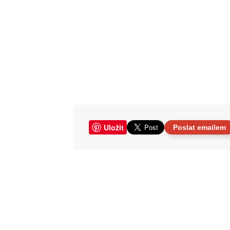
Uložit
Poslat emailem