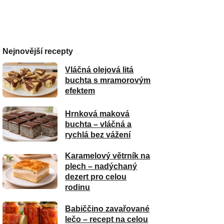
Nejnovější recepty
Vláčná olejová litá
buchta s mramorovým
efektem
Hrnková maková
buchta – vláčná a
rychlá bez vážení
Karamelový větrník na
plech – nadýchaný
dezert pro celou
rodinu
Babiččino zavařované
lečo – recept na celou