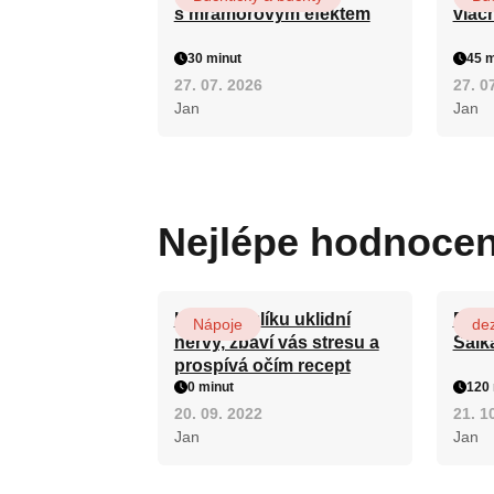
s mramorovým efektem
vláč
30 minut
45 m
27. 07. 2026
27. 0
Jan
Jan
Nejlépe hodnoce
Kořen kozlíku uklidní
Patr
Nápoje
dez
nervy, zbaví vás stresu a
Salk
prospívá očím recept
0 minut
120 
20. 09. 2022
21. 1
Jan
Jan