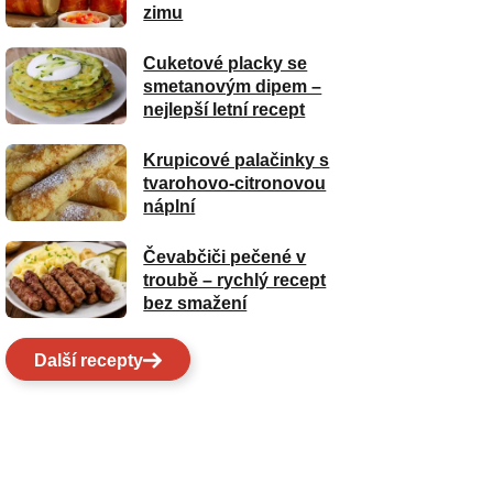
zimu
Cuketové placky se
smetanovým dipem –
nejlepší letní recept
Krupicové palačinky s
tvarohovo-citronovou
náplní
Čevabčiči pečené v
troubě – rychlý recept
bez smažení
Další recepty