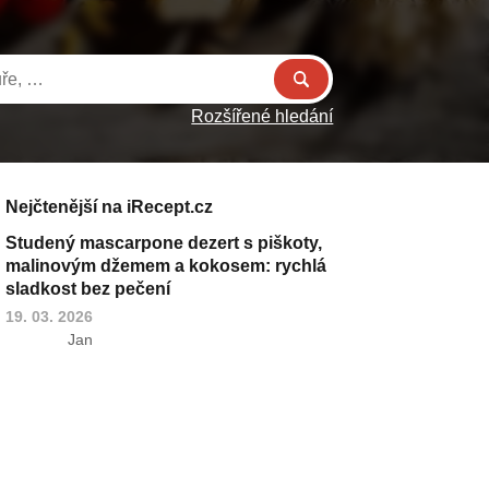
Rozšířené hledání
Nejčtenější na iRecept.cz
Studený mascarpone dezert s piškoty,
malinovým džemem a kokosem: rychlá
sladkost bez pečení
19. 03. 2026
Jan