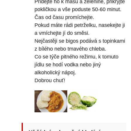
Přidejte ho k masu a zelenině, přikryjte
pokličkou a vše poduste 50-60 minut.
Čas od času promíchejte.
Pokud máte rádi petrželku, nasekejte ji
a vmíchejte jí do směsi.
Nejčastěji se bigos podává s topinkami
z bílého nebo tmavého chleba.
Co se týče pitného režimu, k tomuto
jídlu se hodí vodka nebo jiný
alkoholický nápoj.
Dobrou chuť!