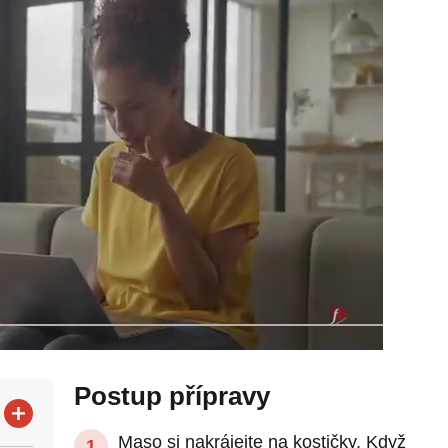
Postup přípravy
Maso si nakrájejte na kostičky. Když