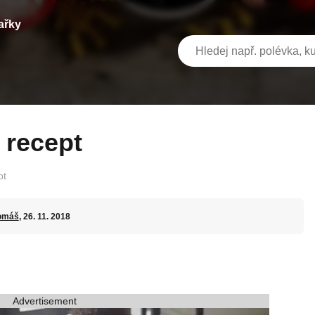
ařky
 recept
pt
omáš
, 26. 11. 2018
Advertisement