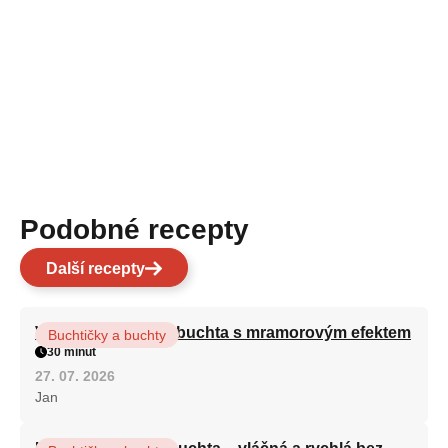
Podobné recepty
Další recepty
Vláčná olejová litá buchta s mramorovým efektem
Buchtičky a buchty
30 minut
27. 07. 2026
Jan