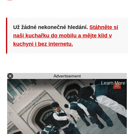
Už žádné nekonečné hledání.
Stáhněte si
naši kuchařku do mobilu a mějte klid v
kuchyni i bez internetu.
Advertisement