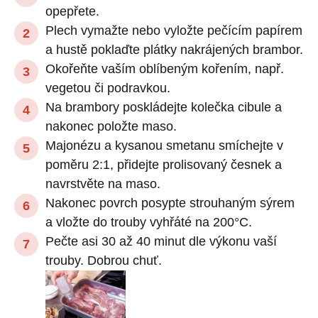
opepřete.
Plech vymažte nebo vyložte pečícím papírem
a hustě poklaďte plátky nakrájených brambor.
Okořeňte vaším oblíbeným kořením, např.
vegetou či podravkou.
Na brambory poskládejte kolečka cibule a
nakonec položte maso.
Majonézu a kysanou smetanu smíchejte v
poměru 2:1, přidejte prolisovaný česnek a
navrstvěte na maso.
Nakonec povrch posypte strouhaným sýrem
a vložte do trouby vyhřáté na 200°C.
Pečte asi 30 až 40 minut dle výkonu vaší
trouby. Dobrou chuť.