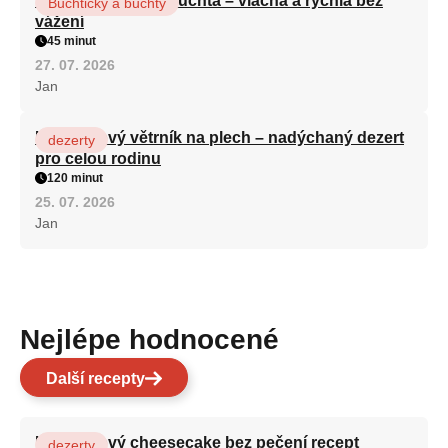
Hrnková maková buchta – vláčná a rychlá bez
Buchtičky a buchty
vážení
45 minut
27. 07. 2026
Jan
Karamelový větrník na plech – nadýchaný dezert
dezerty
pro celou rodinu
120 minut
25. 07. 2026
Jan
Nejlépe hodnocené
Další recepty
Karamelový cheesecake bez pečení recept
dezerty