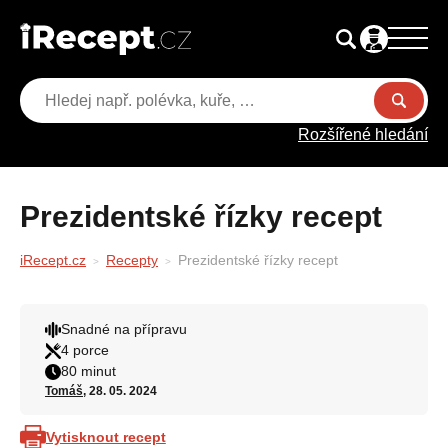
Rozšířené hledání
Prezidentské řízky recept
iRecept.cz
Recepty
Prezidentské řízky recept
Snadné na přípravu
4 porce
80 minut
Tomáš
, 28. 05. 2024
Vytisknout recept