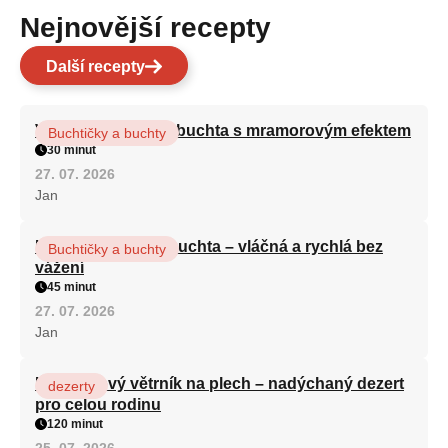
Nejnovější recepty
Další recepty
Vláčná olejová litá buchta s mramorovým efektem
Buchtičky a buchty
30 minut
27. 07. 2026
Jan
Hrnková maková buchta – vláčná a rychlá bez
Buchtičky a buchty
vážení
45 minut
27. 07. 2026
Jan
Karamelový větrník na plech – nadýchaný dezert
dezerty
pro celou rodinu
120 minut
25. 07. 2026