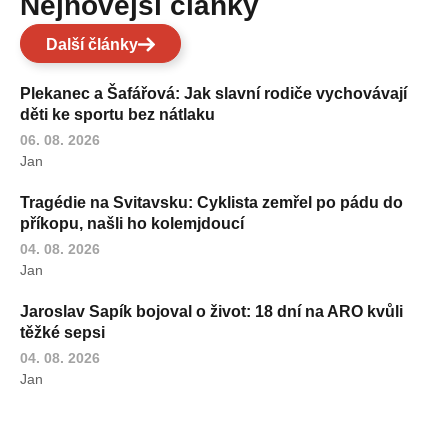
Nejnovější články
Další články
Plekanec a Šafářová: Jak slavní rodiče vychovávají
děti ke sportu bez nátlaku
06. 08. 2026
Jan
Tragédie na Svitavsku: Cyklista zemřel po pádu do
příkopu, našli ho kolemjdoucí
04. 08. 2026
Jan
Jaroslav Sapík bojoval o život: 18 dní na ARO kvůli
těžké sepsi
04. 08. 2026
Jan