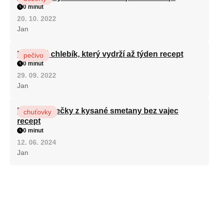
0 minut
20. 10. 2022
Jan
Hrnkový chlebík, který vydrží až týden recept
pečivo
0 minut
29. 09. 2022
Jan
Rychlé válečky z kysané smetany bez vajec
chuťovky
recept
0 minut
12. 06. 2024
Jan