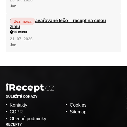
Jan
Babiččino zavařované lečo – recept na celou
Bez masa
zimu
90 minut
21. 07. 2026
Jan
DŮLEŽITÉ ODKAZY
Kontakty
Cookies
GDPR
Sitemap
Obecné podmínky
RECEPTY