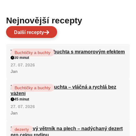
Nejnovější recepty
Další recepty
Vláčná olejová litá buchta s mramorovým efektem
Buchtičky a buchty
30 minut
27. 07. 2026
Jan
Hrnková maková buchta – vláčná a rychlá bez
Buchtičky a buchty
vážení
45 minut
27. 07. 2026
Jan
Karamelový větrník na plech – nadýchaný dezert
dezerty
pro celou rodinu