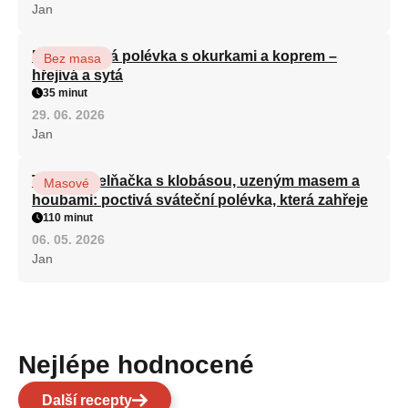
Jan
Bramborová polévka s okurkami a koprem –
Bez masa
hřejivá a sytá
35 minut
29. 06. 2026
Jan
Tradiční zelňačka s klobásou, uzeným masem a
Masové
houbami: poctivá sváteční polévka, která zahřeje
110 minut
06. 05. 2026
Jan
Nejlépe hodnocené
Další recepty