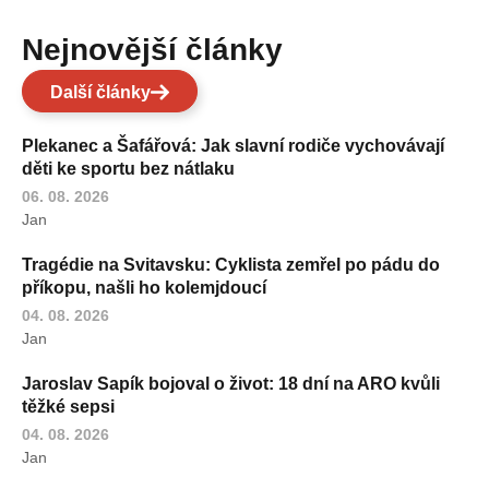
Nejnovější články
Další články
Plekanec a Šafářová: Jak slavní rodiče vychovávají
děti ke sportu bez nátlaku
06. 08. 2026
Jan
Tragédie na Svitavsku: Cyklista zemřel po pádu do
příkopu, našli ho kolemjdoucí
04. 08. 2026
Jan
Jaroslav Sapík bojoval o život: 18 dní na ARO kvůli
těžké sepsi
04. 08. 2026
Jan