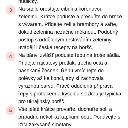
nudličky.
Na sádle orestujte cibuli a kořenovou
zeleninu. Krátce poduste a přesuňte do hrnce
s vývarem. Přidejte zelí a brambory a vařte,
dokud zelenina nezačne měknout. Podobný
postup s odděleným restováním zeleniny
uvádějí i české recepty na boršč.
Na pánvi zvlášť poduste řepu na troše sádla.
Přidejte rajčatový protlak, trochu octa a
nasekaný česnek. Řepu vmíchejte do
polévky až ke konci, aby si zachovala
výraznou barvu. Právě oddělená příprava
řepy s protlakem a kyselou složkou je typická
pro ukrajinský boršč.
Vše ještě krátce provařte, dochuťte solí a
případně několika kapkami octa. Podávejte s
lžící zakysané smetany.