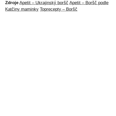
Zdroje
Apetit – Ukrajinský boršč
Apetit – Boršč podle
Katčiny maminky
Toprecepty – Boršč