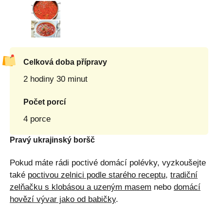
Celková doba přípravy
2 hodiny 30 minut
Počet porcí
4 porce
Pravý ukrajinský boršč
Pokud máte rádi poctivé domácí polévky, vyzkoušejte
také
poctivou zelnici podle starého receptu
,
tradiční
zelňačku s klobásou a uzeným masem
nebo
domácí
hovězí vývar jako od babičky
.