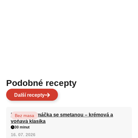
Podobné recepty
Další recepty
Houbová omáčka se smetanou – krémová a
Bez masa
voňavá klasika
30 minut
16. 07. 2026