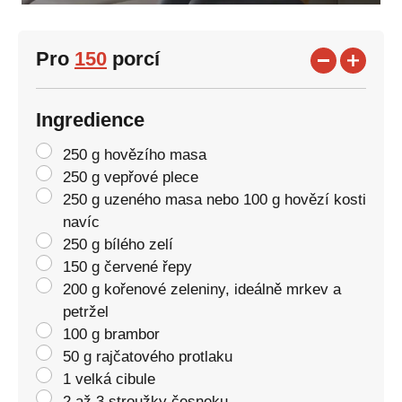
Pro
150
porcí
Ingredience
250 g hovězího masa
250 g vepřové plece
250 g uzeného masa nebo 100 g hovězí kosti
navíc
250 g bílého zelí
150 g červené řepy
200 g kořenové zeleniny, ideálně mrkev a
petržel
100 g brambor
50 g rajčatového protlaku
1 velká cibule
2 až 3 stroužky česneku