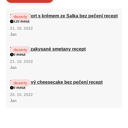
Patrový dort s krémem ze Salka bez pečení recept
dezerty
120 minut
21. 10. 2022
Jan
Fánky ze zakysané smetany recept
dezerty
0 minut
21. 10. 2022
Jan
Karamelový cheesecake bez pečení recept
dezerty
0 minut
20. 10. 2022
Jan