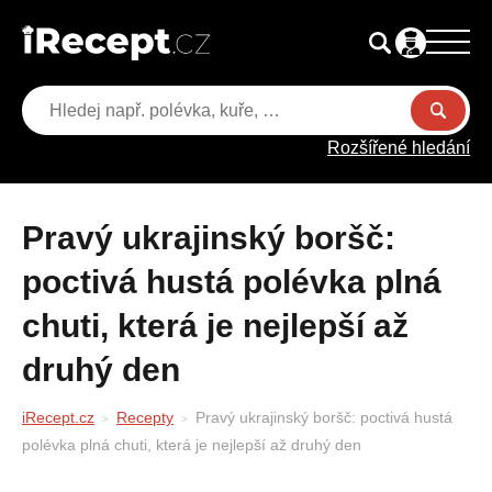
Rozšířené hledání
Pravý ukrajinský boršč:
poctivá hustá polévka plná
chuti, která je nejlepší až
druhý den
iRecept.cz
Recepty
Pravý ukrajinský boršč: poctivá hustá
polévka plná chuti, která je nejlepší až druhý den