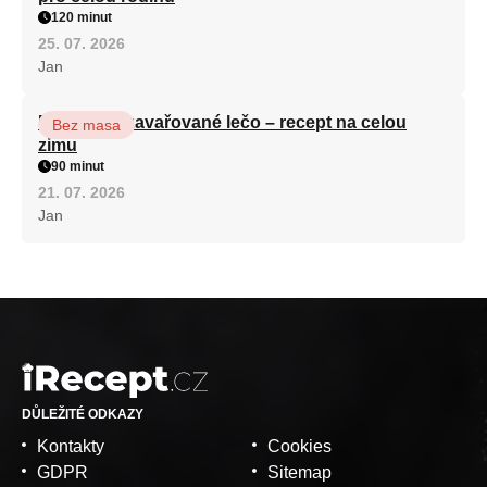
120 minut
25. 07. 2026
Jan
Babiččino zavařované lečo – recept na celou
Bez masa
zimu
90 minut
21. 07. 2026
Jan
DŮLEŽITÉ ODKAZY
Kontakty
Cookies
GDPR
Sitemap