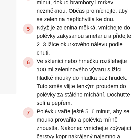
minut, dokud brambory i mrkev
nezměknou. Občas promíchejte, aby
se zelenina nepřichytila ke dnu.
Když je zelenina měkká, vmíchejte do
polévky zakysanou smetanu a přidejte
2–3 lžíce okurkového nálevu podle
chuti.
Ve sklenici nebo hrnečku rozšlehejte
100 ml zeleninového vývaru s lžící
hladké mouky do hladka bez hrudek.
Tuto směs vlijte tenkým proudem do
polévky za stálého míchání. Dochuťte
solí a pepřem.
Polévku vařte ještě 5–6 minut, aby se
mouka provařila a polévka mírně
zhoustla. Nakonec vmíchejte zbývající
čerstvý kopr nakrájený najemno a