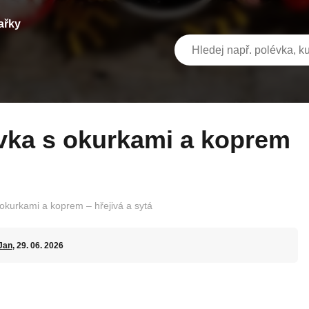
ařky
kurkami a koprem – hřejivá a sytá
Jan
, 29. 06. 2026