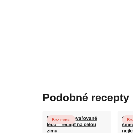
Podobné recepty
Babiččino zavařované
Cuke
Bez masa
Be
lečo – recept na celou
smet
zimu
nejle