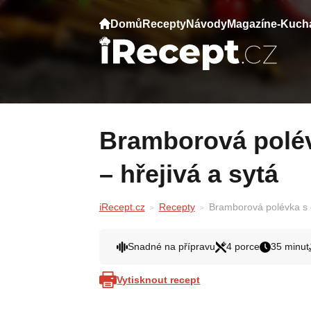
Domů
Recepty
Návody
Magazín
e-Kuch
Bramborová polévka s okurkami a koprem
– hřejivá a sytá
iRecept.cz
Recepty
Bramborová polévka s o
Snadné na přípravu
4 porce
35 minut
Vytisknout recept