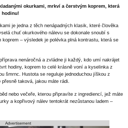
ladanými okurkami, mrkví a čerstvým koprem, která
l hodinu!
ami je jedna z těch nenápadných klasik, které člověka
 Kyselá chuť okurkového nálevu se dokonale snoubí s
oprem – výsledek je polévka plná kontrastu, která se
příprava nenáročná a zvládne ji každý, kdo umí nakrájet
vrt hodiny, koprem to celé krásně voní a kyselinka z
ou šmrnc. Hustota se reguluje jednoduchou jíškou z
přesně taková, jakou máte rádi.
běd nebo večeře, kterou připravíte z ingrediencí, jež máte
rky a kopřivový nálev tentokrát nezůstanou ladem –
Advertisement