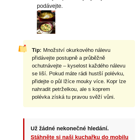
podávejte.
Tip:
Množství okurkového nálevu
přidávejte postupně a průběžně
ochutnávejte – kyselost každého nálevu
se liší. Pokud máte rádi hustší polévku,
přidejte o půl lžíce mouky více. Kopr lze
nahradit petrželkou, ale s koprem
polévka získá tu pravou svěží vůni.
Už žádné nekonečné hledání.
Stáhněte si naši kuchařku do mobilu