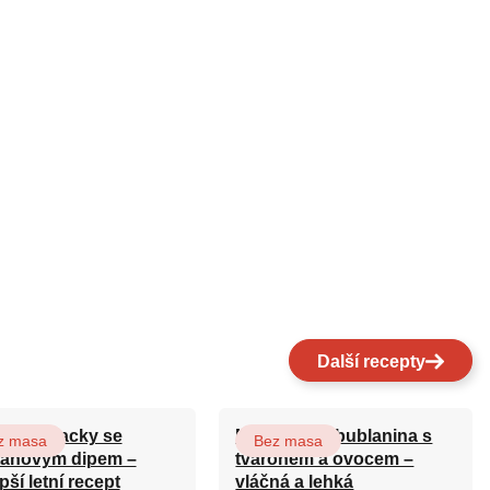
Další recepty
tové placky se
Nadýchaná bublanina s
z masa
Bez masa
anovým dipem –
tvarohem a ovocem –
pší letní recept
vláčná a lehká