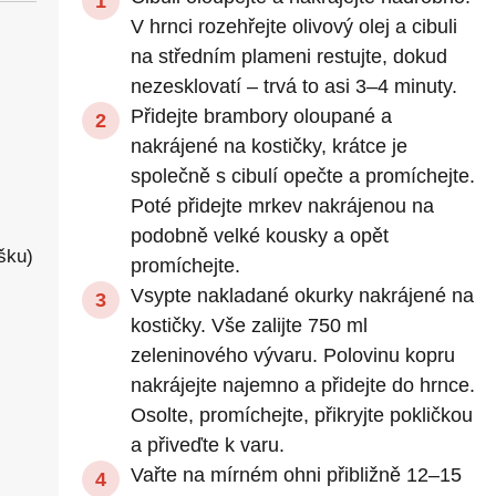
V hrnci rozehřejte olivový olej a cibuli
na středním plameni restujte, dokud
nezesklovatí – trvá to asi 3–4 minuty.
Přidejte brambory oloupané a
nakrájené na kostičky, krátce je
společně s cibulí opečte a promíchejte.
Poté přidejte mrkev nakrájenou na
podobně velké kousky a opět
šku)
promíchejte.
Vsypte nakladané okurky nakrájené na
kostičky. Vše zalijte 750 ml
zeleninového vývaru. Polovinu kopru
nakrájejte najemno a přidejte do hrnce.
Osolte, promíchejte, přikryjte pokličkou
a přiveďte k varu.
Vařte na mírném ohni přibližně 12–15