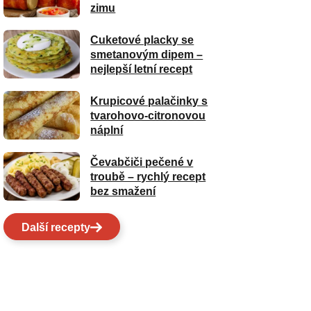
zimu
Cuketové placky se
smetanovým dipem –
nejlepší letní recept
Krupicové palačinky s
tvarohovo-citronovou
náplní
Čevabčiči pečené v
troubě – rychlý recept
bez smažení
Další recepty