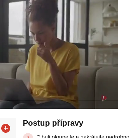
Postup přípravy
Cibuli oloupejte a nakrájejte nadrobno.