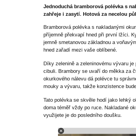
Jednoduchá bramborová polévka s nak
zahřeje i zasytí. Hotová za necelou pů
Bramborová polévka s nakladanými okurk
příjemně překvapí hned při první lžíci.
jemně smetanovou základnou a voňavým k
hned zařadí mezi vaše oblíbené.
Díky zelenině a zeleninovému vývaru je 
cibuli. Brambory se uvaří do měkka za čt
okurkového nálevu dá polévce tu správn
mouky a vývaru, takže konzistence bude 
Tato polévka se skvěle hodí jako lehký o
doma téměř vždy po ruce. Nakladané oku
využijete je do posledního doušku.