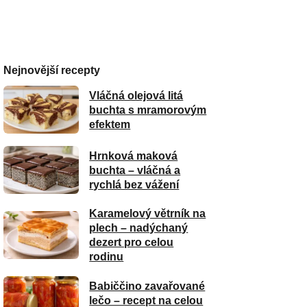
Nejnovější recepty
Vláčná olejová litá
buchta s mramorovým
efektem
Hrnková maková
buchta – vláčná a
rychlá bez vážení
Karamelový větrník na
plech – nadýchaný
dezert pro celou
rodinu
Babiččino zavařované
lečo – recept na celou