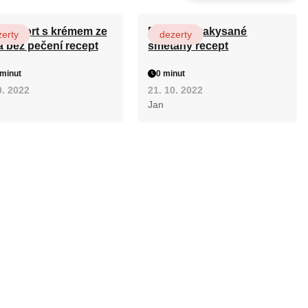
ový dort s krémem ze
Fánky ze zakysané
erty
dezerty
a bez pečení recept
smetany recept
minut
0 minut
0. 2022
21. 10. 2022
Jan