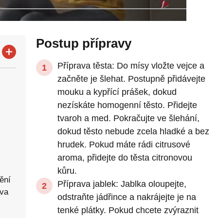
Postup přípravy
Příprava těsta: Do mísy vložte vejce a
začněte je šlehat. Postupně přidávejte
mouku a kypřící prášek, dokud
nezískáte homogenní těsto. Přidejte
tvaroh a med. Pokračujte ve šlehání,
dokud těsto nebude zcela hladké a bez
hrudek. Pokud máte rádi citrusové
aroma, přidejte do těsta citronovou
kůru.
ění
Příprava jablek: Jablka oloupejte,
áva
odstraňte jádřince a nakrájejte je na
tenké plátky. Pokud chcete zvýraznit