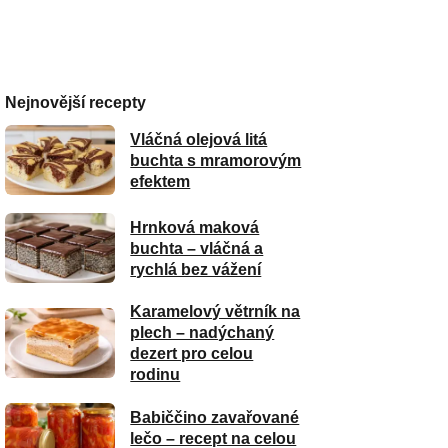
Nejnovější recepty
Vláčná olejová litá
buchta s mramorovým
efektem
Hrnková maková
buchta – vláčná a
rychlá bez vážení
Karamelový větrník na
plech – nadýchaný
dezert pro celou
rodinu
Babiččino zavařované
lečo – recept na celou