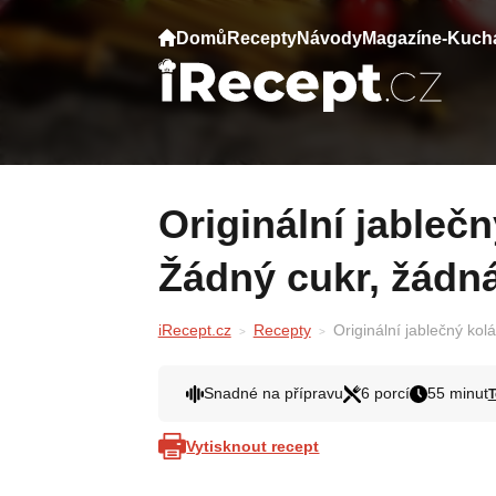
Domů
Recepty
Návody
Magazín
e-Kuch
Originální jablečný koláč bez výčitek.
Žádný cukr, žádná
iRecept.cz
Recepty
Originální jablečný kol
Snadné na přípravu
6 porcí
55 minut
Vytisknout recept