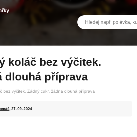
ařky
 dlouhá příprava
áč bez výčitek. Žádný cukr, žádná dlouhá příprava
Tomáš
, 27. 09. 2024