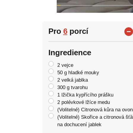
Pro
6
porcí
Ingredience
2 vejce
50 g hladké mouky
2 velká jablka
300 g tvarohu
1 lžička kypřícího prášku
2 polévkové lžíce medu
(Volitelné) Citronová kůra na ovon
(Volitelné) Skořice a citronová šť
na dochucení jablek