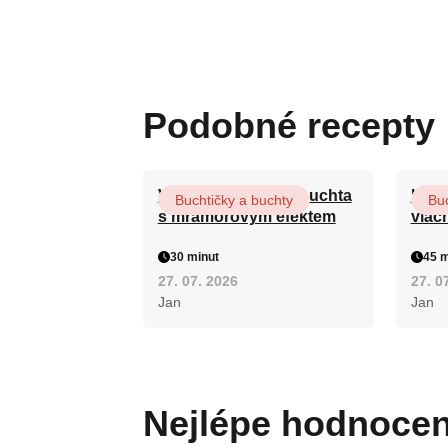
Podobné recepty
Vláčná olejová litá buchta
Hrnk
Buchtičky a buchty
Buc
s mramorovým efektem
vláč
30 minut
45 m
27. 07. 2026
27. 0
Jan
Jan
Nejlépe hodnoce