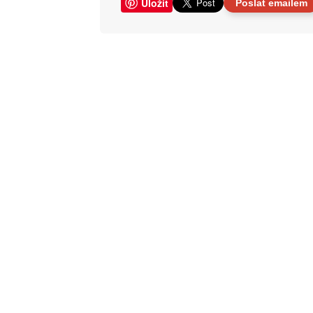
Uložit
Poslat emailem