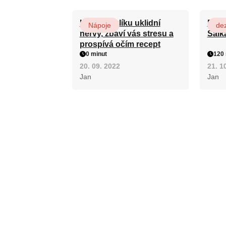
Kořen kozlíku uklidní
Patr
Nápoje
dez
nervy, zbaví vás stresu a
Salk
prospívá očím recept
0 minut
120 
20. 09. 2022
21. 1
Jan
Jan