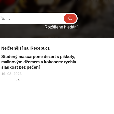
Rozšířené hledání
Nejčtenější na iRecept.cz
Studený mascarpone dezert s piškoty,
malinovým džemem a kokosem: rychlá
sladkost bez pečení
19. 03. 2026
Jan