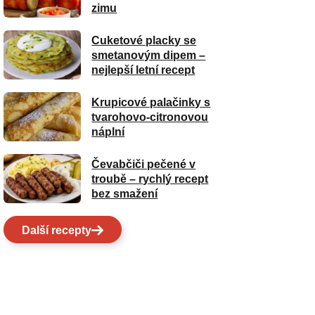
zimu
Cuketové placky se
smetanovým dipem –
nejlepší letní recept
Krupicové palačinky s
tvarohovo-citronovou
náplní
Čevabčiči pečené v
troubě – rychlý recept
bez smažení
Další recepty