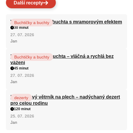
Další recepty
Vláčná olejová litá buchta s mramorovým efektem
Buchtičky a buchty
30 minut
27. 07. 2026
Jan
Hrnková maková buchta – vláčná a rychlá bez
Buchtičky a buchty
vážení
45 minut
27. 07. 2026
Jan
Karamelový větrník na plech – nadýchaný dezert
dezerty
pro celou rodinu
120 minut
25. 07. 2026
Jan