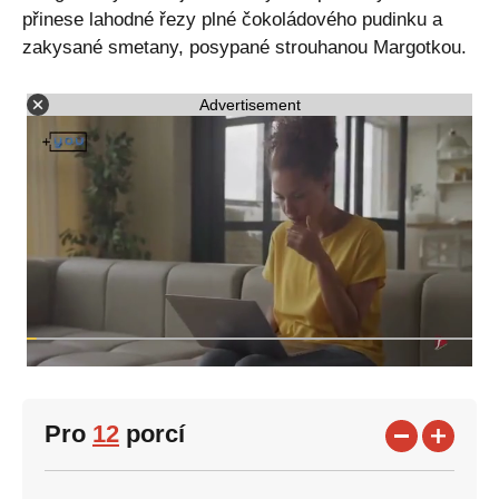
přinese lahodné řezy plné čokoládového pudinku a
zakysané smetany, posypané strouhanou Margotkou.
Advertisement
Pro
12
porcí