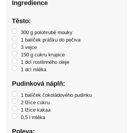
Ingredience
Těsto:
300 g polohrubé mouky
1 balíček prášku do pečiva
3 vejce
150 g cukru krupice
1 dcl rostlinného oleje
1 dcl mléka
Pudinková náplň:
1 balíček čokoládového pudinku
2 lžíce cukru
1 lžíce kakaa
0,5 l mléka
Poleva: