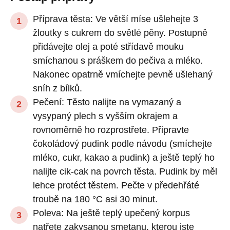
Příprava těsta: Ve větší míse ušlehejte 3
žloutky s cukrem do světlé pěny. Postupně
přidávejte olej a poté střídavě mouku
smíchanou s práškem do pečiva a mléko.
Nakonec opatrně vmíchejte pevně ušlehaný
sníh z bílků.
Pečení: Těsto nalijte na vymazaný a
vysypaný plech s vyšším okrajem a
rovnoměrně ho rozprostřete. Připravte
čokoládový pudink podle návodu (smíchejte
mléko, cukr, kakao a pudink) a ještě teplý ho
nalijte cik-cak na povrch těsta. Pudink by měl
lehce protéct těstem. Pečte v předehřáté
troubě na 180 °C asi 30 minut.
Poleva: Na ještě teplý upečený korpus
natřete zakysanou smetanu, kterou jste