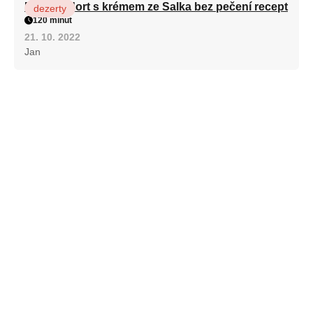
Patrový dort s krémem ze Salka bez pečení recept
dezerty
120 minut
21. 10. 2022
Jan