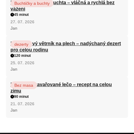
Hrnková maková buchta – vláčná a rychlá bez
Buchtičky a buchty
vážení
45 minut
27. 07. 2026
Jan
Karamelový větrník na plech – nadýchaný dezert
dezerty
pro celou rodinu
120 minut
25. 07. 2026
Jan
Babiččino zavařované lečo – recept na celou
Bez masa
zimu
90 minut
21. 07. 2026
Jan