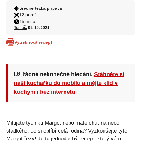
Sředně těžká přípava
12 porcí
45 minut
Tomáš
, 01. 10. 2024
Vytisknout recept
Už žádné nekonečné hledání.
Stáhněte si
naši kuchařku do mobilu a mějte klid v
kuchyni i bez internetu.
Milujete tyčinku Margot nebo máte chuť na něco
sladkého, co si oblíbí celá rodina? Vyzkoušejte tyto
Margot řezy! Je to jednoduchý recept, který vám