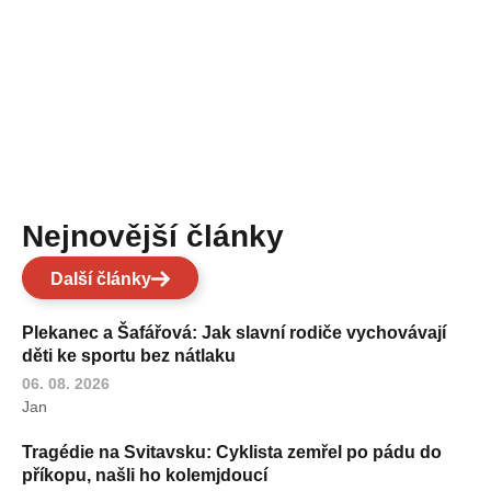
Nejnovější články
Další články
Plekanec a Šafářová: Jak slavní rodiče vychovávají
děti ke sportu bez nátlaku
06. 08. 2026
Jan
Tragédie na Svitavsku: Cyklista zemřel po pádu do
příkopu, našli ho kolemjdoucí