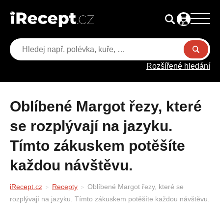
Rozšířené hledání
Oblíbené Margot řezy, které
se rozplývají na jazyku.
Tímto zákuskem potěšíte
každou návštěvu.
iRecept.cz
Recepty
Oblíbené Margot řezy, které se
rozplývají na jazyku. Tímto zákuskem potěšíte každou návštěvu.