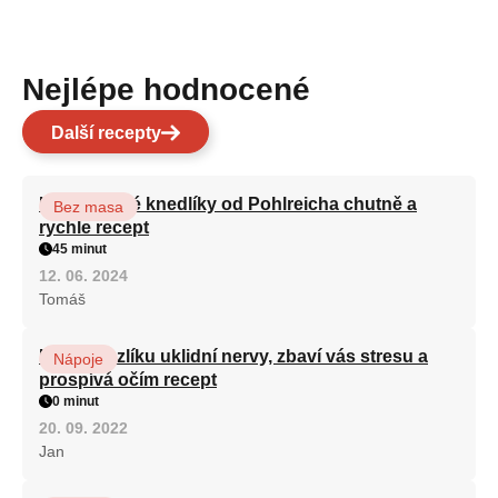
Nejlépe hodnocené
Další recepty
Karlovarské knedlíky od Pohlreicha chutně a
Bez masa
rychle recept
45 minut
12. 06. 2024
Tomáš
Kořen kozlíku uklidní nervy, zbaví vás stresu a
Nápoje
prospívá očím recept
0 minut
20. 09. 2022
Jan