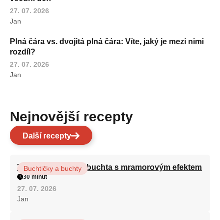
27. 07. 2026
Jan
Plná čára vs. dvojitá plná čára: Víte, jaký je mezi nimi
rozdíl?
27. 07. 2026
Jan
Nejnovější recepty
Další recepty
Vláčná olejová litá buchta s mramorovým efektem
Buchtičky a buchty
30 minut
27. 07. 2026
Jan