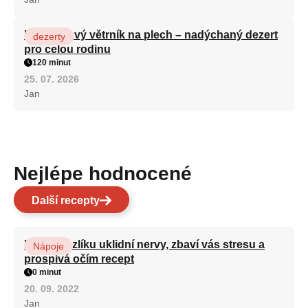
Karamelový větrník na plech – nadýchaný dezert
dezerty
pro celou rodinu
120 minut
25. 07. 2026
Jan
Nejlépe hodnocené
Další recepty
Kořen kozlíku uklidní nervy, zbaví vás stresu a
Nápoje
prospívá očím recept
0 minut
20. 09. 2022
Jan