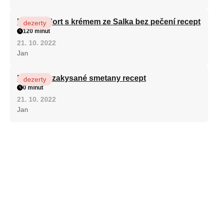
Patrový dort s krémem ze Salka bez pečení recept
dezerty
120 minut
21. 10. 2022
Jan
Fánky ze zakysané smetany recept
dezerty
0 minut
21. 10. 2022
Jan