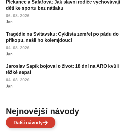
Plekanec a Šafářová: Jak slavní rodiče vychovávají
děti ke sportu bez nátlaku
06. 08. 2026
Jan
Tragédie na Svitavsku: Cyklista zemřel po pádu do
příkopu, našli ho kolemjdoucí
04. 08. 2026
Jan
Jaroslav Sapík bojoval o život: 18 dní na ARO kvůli
těžké sepsi
04. 08. 2026
Jan
Nejnovější návody
Další návody