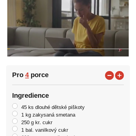
Pro
4
porce
Ingredience
45 ks dlouhé dětské piškoty
1 kg zakysaná smetana
250 g kr. cukr
1 bal. vanilkový cukr