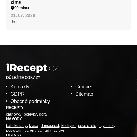
zimu
90 minut
21. 07. 2026
Jan
DŮLEŽITÉ ODKAZY
Kontakty
Cookies
GDPR
Sitemap
Obecné podmínky
RECEPTY
chuťovky
polévky
dorty
NÁVODY
babské rady
krása
domácnost
kuchyně
péče o tělo
tipy a triky
pěstování
vaření
zahrada
zdraví
ČLÁNKY