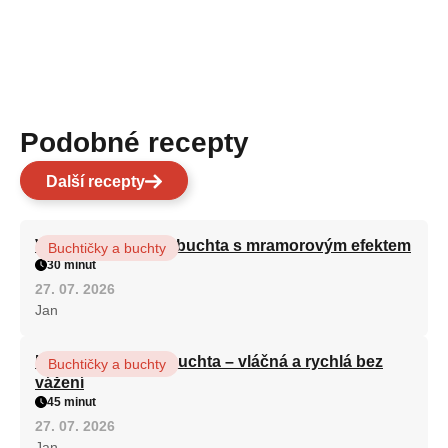
Podobné recepty
Další recepty
Vláčná olejová litá buchta s mramorovým efektem
Buchtičky a buchty
30 minut
27. 07. 2026
Jan
Hrnková maková buchta – vláčná a rychlá bez
Buchtičky a buchty
vážení
45 minut
27. 07. 2026
Jan