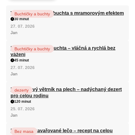
Vláčná olejová litá buchta s mramorovým efektem
Buchtičky a buchty
30 minut
27. 07. 2026
Jan
Hrnková maková buchta – vláčná a rychlá bez
Buchtičky a buchty
vážení
45 minut
27. 07. 2026
Jan
Karamelový větrník na plech – nadýchaný dezert
dezerty
pro celou rodinu
120 minut
25. 07. 2026
Jan
Babiččino zavařované lečo – recept na celou
Bez masa