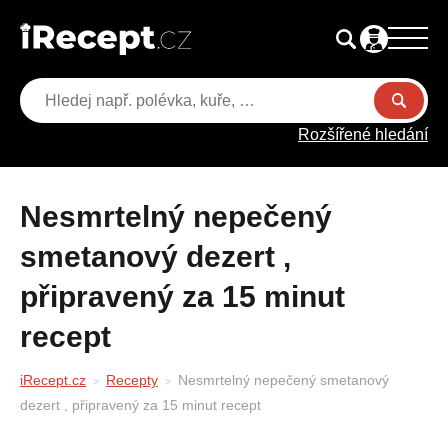
Rozšířené hledání
Nesmrtelný nepečený
smetanový dezert ,
připravený za 15 minut
recept
iRecept.cz
Recepty
Nesmrtelný nepečený smetanový
dezert , připravený za 15 minut recept