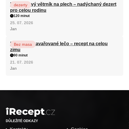
Karamelový větrník na plech – nadýchaný dezert
dezerty
pro celou rodinu
120 minut
25. 07. 2026
Jan
Babiččino zavařované lečo – recept na celou
Bez masa
zimu
90 minut
21. 07. 2026
Jan
DŮLEŽITÉ ODKAZY