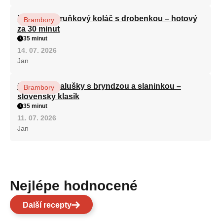
Lžícový meruňkový koláč s drobenkou – hotový
Brambory
za 30 minut
35 minut
14. 07. 2026
Jan
Cuketové halušky s bryndzou a slaninkou –
Brambory
slovenský klasik
35 minut
11. 07. 2026
Jan
Nejlépe hodnocené
Další recepty