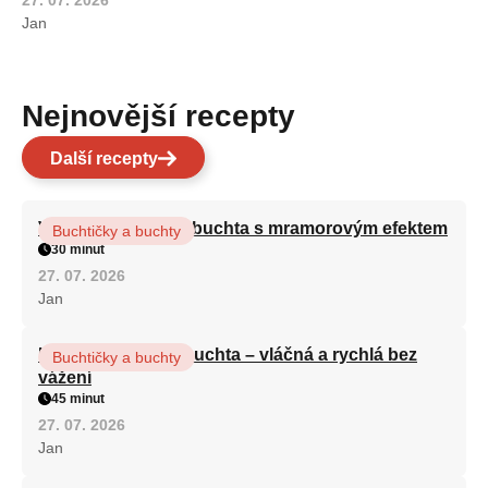
Jan
Nejnovější recepty
Další recepty
Vláčná olejová litá buchta s mramorovým efektem
Buchtičky a buchty
30 minut
27. 07. 2026
Jan
Hrnková maková buchta – vláčná a rychlá bez
Buchtičky a buchty
vážení
45 minut
27. 07. 2026
Jan