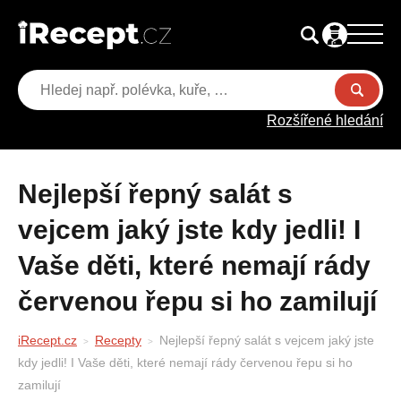
Rozšířené hledání
Nejlepší řepný salát s
vejcem jaký jste kdy jedli! I
Vaše děti, které nemají rády
červenou řepu si ho zamilují
iRecept.cz
Recepty
Nejlepší řepný salát s vejcem jaký jste
kdy jedli! I Vaše děti, které nemají rády červenou řepu si ho
zamilují