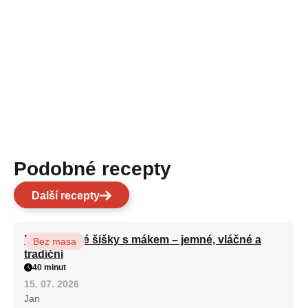
Podobné recepty
Další recepty
Bramborové šišky s mákem – jemné, vláčné a
Bez masa
tradiční
40 minut
15. 07. 2026
Jan