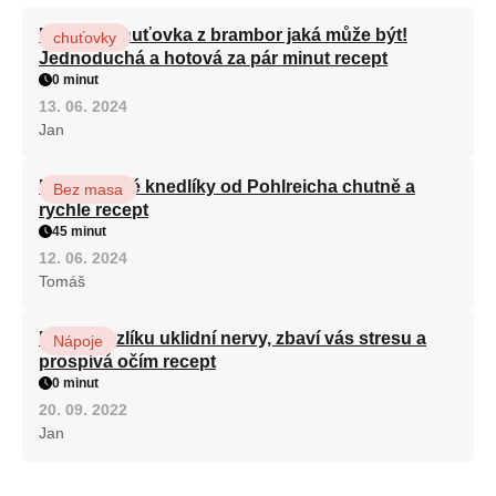
Nejlepší chuťovka z brambor jaká může být!
chuťovky
Jednoduchá a hotová za pár minut recept
0 minut
13. 06. 2024
Jan
Karlovarské knedlíky od Pohlreicha chutně a
Bez masa
rychle recept
45 minut
12. 06. 2024
Tomáš
Kořen kozlíku uklidní nervy, zbaví vás stresu a
Nápoje
prospívá očím recept
0 minut
20. 09. 2022
Jan