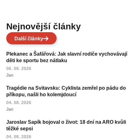
Nejnovější články
Další články
Plekanec a Šafářová: Jak slavní rodiče vychovávají
děti ke sportu bez nátlaku
06. 08. 2026
Jan
Tragédie na Svitavsku: Cyklista zemřel po pádu do
příkopu, našli ho kolemjdoucí
04. 08. 2026
Jan
Jaroslav Sapík bojoval o život: 18 dní na ARO kvůli
těžké sepsi
04. 08. 2026