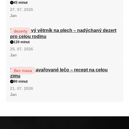
45 minut
27. 07. 2026
Jan
Karamelový větrník na plech – nadýchaný dezert
dezerty
pro celou rodinu
120 minut
25. 07. 2026
Jan
Babiččino zavařované lečo – recept na celou
Bez masa
zimu
90 minut
21. 07. 2026
Jan