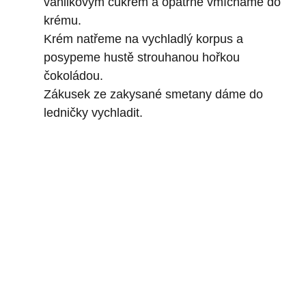
vanilkovým cukrem a opatrně vmícháme do
krému.
Krém natřeme na vychladlý korpus a
posypeme hustě strouhanou hořkou
čokoládou.
Zákusek ze zakysané smetany dáme do
ledničky vychladit.