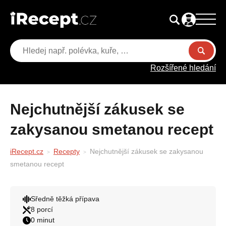
Rozšířené hledání
Nejchutnější zákusek se
zakysanou smetanou recept
iRecept.cz
Recepty
Nejchutnější zákusek se zakysanou
smetanou recept
Sředně těžká přípava
8 porcí
0 minut