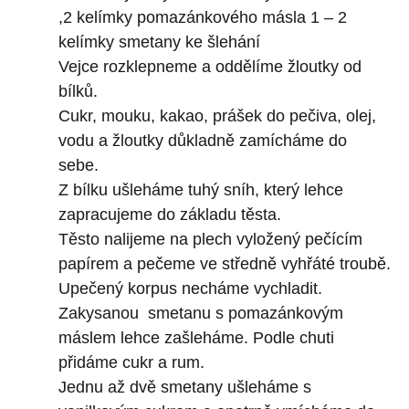
,2 kelímky pomazánkového másla 1 – 2
kelímky smetany ke šlehání
Vejce rozklepneme a oddělíme žloutky od
bílků.
Cukr, mouku, kakao, prášek do pečiva, olej,
vodu a žloutky důkladně zamícháme do
sebe.
Z bílku ušleháme tuhý sníh, který lehce
zapracujeme do základu těsta.
Těsto nalijeme na plech vyložený pečícím
papírem a pečeme ve středně vyhřáté troubě.
Upečený korpus necháme vychladit.
Zakysanou smetanu s pomazánkovým
máslem lehce zašleháme. Podle chuti
přidáme cukr a rum.
Jednu až dvě smetany ušleháme s