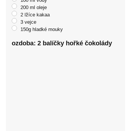
100 ml vody
200 ml oleje
2 lžíce kakaa
3 vejce
150g hladké mouky
ozdoba: 2 balíčky hořké čokolády