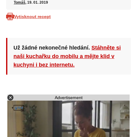
Tomáš
, 19. 01. 2019
Vytisknout recept
Už žádné nekonečné hledání.
Stáhněte si
naši kuchařku do mobilu a mějte klid v
kuchyni i bez internetu.
Advertisement