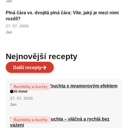
Jan
Plná čára vs. dvojitá plná čára: Víte, jaký je mezi nimi
rozdíl?
27. 07. 2026
Jan
Nejnovější recepty
Další recepty
Vláčná olejová litá buchta s mramorovým efektem
Buchtičky a buchty
30 minut
27. 07. 2026
Jan
Hrnková maková buchta – vláčná a rychlá bez
Buchtičky a buchty
vážení