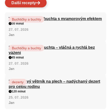
Další recepty
Vláčná olejová litá buchta s mramorovým efektem
Buchtičky a buchty
30 minut
27. 07. 2026
Jan
Hrnková maková buchta – vláčná a rychlá bez
Buchtičky a buchty
vážení
45 minut
27. 07. 2026
Jan
Karamelový větrník na plech – nadýchaný dezert
dezerty
pro celou rodinu
120 minut
25. 07. 2026
Jan