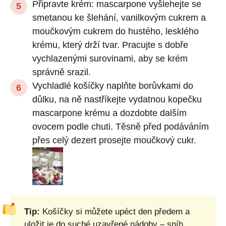
Připravte krém: mascarpone vyšlehejte se
smetanou ke šlehání, vanilkovým cukrem a
moučkovým cukrem do hustého, lesklého
krému, který drží tvar. Pracujte s dobře
vychlazenými surovinami, aby se krém
správně srazil.
Vychladlé košíčky naplňte borůvkami do
důlku, na ně nastříkejte vydatnou kopečku
mascarpone krému a dozdobte dalším
ovocem podle chuti. Těsně před podáváním
přes celý dezert prosejte moučkový cukr.
Tip:
Košíčky si můžete upéct den předem a
uložit je do suché uzavřené nádoby – sníh