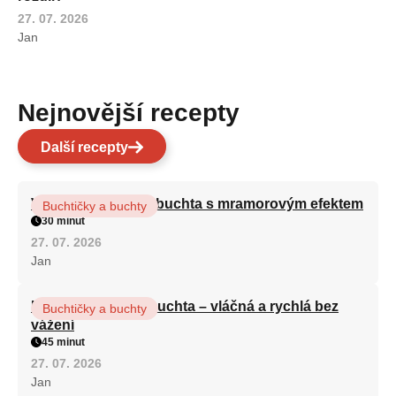
27. 07. 2026
Jan
Nejnovější recepty
Další recepty
Vláčná olejová litá buchta s mramorovým efektem
Buchtičky a buchty
30 minut
27. 07. 2026
Jan
Hrnková maková buchta – vláčná a rychlá bez
Buchtičky a buchty
vážení
45 minut
27. 07. 2026
Jan