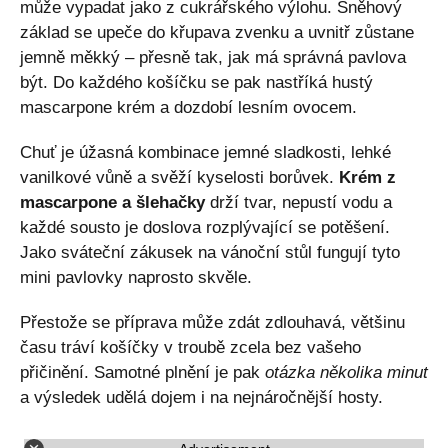
může vypadat jako z cukrářského výlohu. Sněhový
základ se upeče do křupava zvenku a uvnitř zůstane
jemně měkký – přesně tak, jak má správná pavlova
být. Do každého košíčku se pak nastříká hustý
mascarpone krém a dozdobí lesním ovocem.
Chuť je úžasná kombinace jemné sladkosti, lehké
vanilkové vůně a svěží kyselosti borůvek.
Krém z
mascarpone a šlehačky
drží tvar, nepustí vodu a
každé sousto je doslova rozplývající se potěšení.
Jako sváteční zákusek na vánoční stůl fungují tyto
mini pavlovky naprosto skvěle.
Přestože se příprava může zdát zdlouhavá, většinu
času tráví košíčky v troubě zcela bez vašeho
přičinění. Samotné plnění je pak
otázka několika minut
a výsledek udělá dojem i na nejnáročnější hosty.