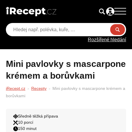
Rozšířené hledání
Mini pavlovky s mascarpone
krémem a borůvkami
iRecept.cz
Recepty
Mini pavlovky s mascarpone krémem a
borůvkami
Sředně těžká přípava
10 porcí
150 minut