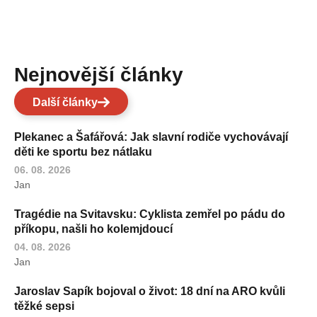
Nejnovější články
Další články
Plekanec a Šafářová: Jak slavní rodiče vychovávají
děti ke sportu bez nátlaku
06. 08. 2026
Jan
Tragédie na Svitavsku: Cyklista zemřel po pádu do
příkopu, našli ho kolemjdoucí
04. 08. 2026
Jan
Jaroslav Sapík bojoval o život: 18 dní na ARO kvůli
těžké sepsi