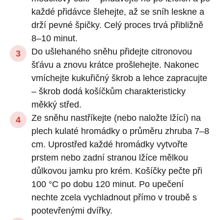
každé přidávce šlehejte, až se sníh leskne a
drží pevné špičky. Celý proces trvá přibližně
8–10 minut.
Do ušlehaného sněhu přidejte citronovou
šťávu a znovu krátce prošlehejte. Nakonec
vmíchejte kukuřičný škrob a lehce zapracujte
– škrob dodá košíčkům charakteristicky
měkký střed.
Ze sněhu nastříkejte (nebo naložte lžící) na
plech kulaté hromádky o průměru zhruba 7–8
cm. Uprostřed každé hromádky vytvořte
prstem nebo zadní stranou lžíce mělkou
důlkovou jamku pro krém. Košíčky pečte při
100 °C po dobu 120 minut. Po upečení
nechte zcela vychladnout přímo v troubě s
pootevřenými dvířky.