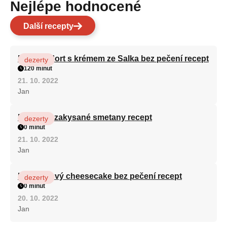
Nejlépe hodnocené
Další recepty
Patrový dort s krémem ze Salka bez pečení recept
dezerty
120 minut
21. 10. 2022
Jan
Fánky ze zakysané smetany recept
dezerty
0 minut
21. 10. 2022
Jan
Karamelový cheesecake bez pečení recept
dezerty
0 minut
20. 10. 2022
Jan