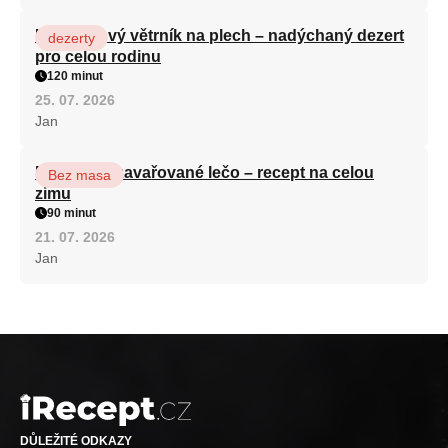
Karamelový větrník na plech – nadýchaný dezert
dezerty
pro celou rodinu
120 minut
25. 07. 2026
Jan
Babiččino zavařované lečo – recept na celou
Bez masa
zimu
90 minut
21. 07. 2026
Jan
DŮLEŽITÉ ODKAZY