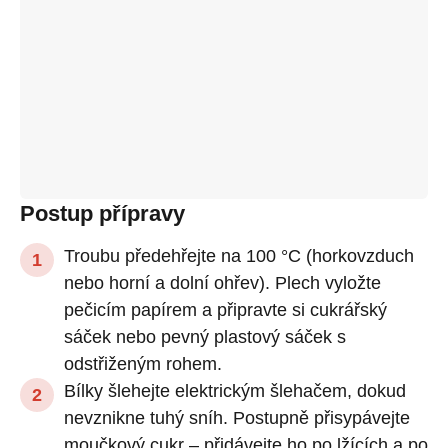
Postup přípravy
Troubu předehřejte na 100 °C (horkovzduch
nebo horní a dolní ohřev). Plech vyložte
pečicím papírem a připravte si cukrářský
sáček nebo pevný plastový sáček s
odstřiženým rohem.
Bílky šlehejte elektrickým šlehačem, dokud
nevznikne tuhý sníh. Postupně přisypávejte
moučkový cukr – přidávejte ho po lžících a po