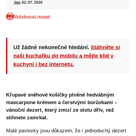
Jan
, 02. 07. 2026
Vytisknout recept
Už žádné nekonečné hledání.
Stáhněte si
naši kuchařku do mobilu a mějte klid v
kuchyni i bez internetu.
Křupavé sněhové košíčky plněné hedvábným
mascarpone krémem a čerstvými borůvkami –
vánoční dezert, který zmizí ze stolu dřív, než
stihnete zamrkat.
Malé pavlovky jsou důkazem, že i jednoduchý dezert