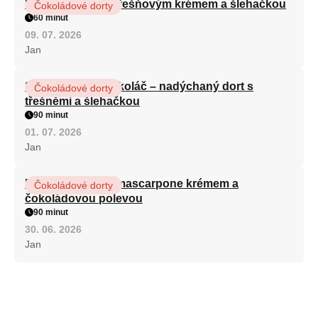
Dort Černý les s třešňovým krémem a šlehačkou
Čokoládové dorty
60 minut
09. 07. 2026
Jan
Schwarzwaldský koláč – nadýchaný dort s
Čokoládové dorty
třešněmi a šlehačkou
90 minut
01. 07. 2026
Jan
Piškotový dort s mascarpone krémem a
Čokoládové dorty
čokoládovou polevou
90 minut
30. 06. 2026
Jan