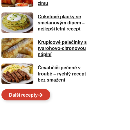
zimu
Cuketové placky se
smetanovým dipem –
nejlepší letní recept
Krupicové palačinky s
tvarohovo-citronovou
náplní
Čevabčiči pečené v
troubě – rychlý recept
bez smažení
Další recepty