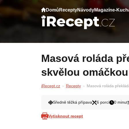
Domů
Recepty
Návody
Magazín
e-Kuch
Masová roláda překládaná se sýrem a
skvělou omáčkou
iRecept.cz
Recepty
Masová roláda překlád
Sředně těžká přípava
6 porcí
0 minut
Vytisknout recept