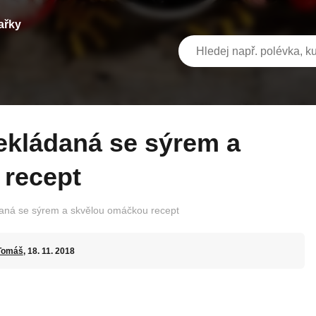
ařky
 recept
aná se sýrem a skvělou omáčkou recept
Tomáš
, 18. 11. 2018