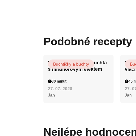
Podobné recepty
Vláčná olejová litá buchta
Hrnk
Buchtičky a buchty
Buc
s mramorovým efektem
vláč
30 minut
45 m
27. 07. 2026
27. 0
Jan
Jan
Nejlépe hodnoce