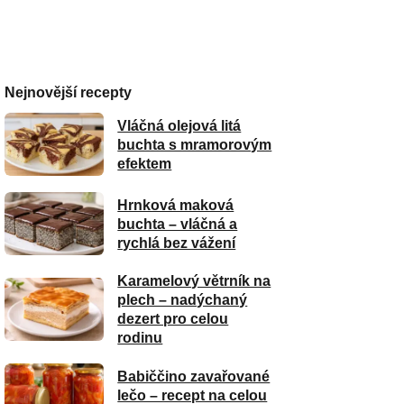
Nejnovější recepty
Vláčná olejová litá
buchta s mramorovým
efektem
Hrnková maková
buchta – vláčná a
rychlá bez vážení
Karamelový větrník na
plech – nadýchaný
dezert pro celou
rodinu
Babiččino zavařované
lečo – recept na celou