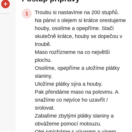
Troubu si nastavíme na 200 stupňů.
Na pánvi s olejem si krátce orestujeme
houby, osolíme a opepříme. Stačí
skutečně krátce, houby se dopečou v
troubě.
Maso rozřízneme na co největší
plochu.
Osolíme, opepříme a uložíme plátky
slaniny.
Uložíme plátky sýra a houby.
Pak přendáme maso na polovinu. A
snažíme co nejvíce ho uzavřít /
srolovat.
Zabalíme zbylými plátky slaniny a
obvážeme pomocí motouzu.
Olej smícháme s vývarem a vínem,