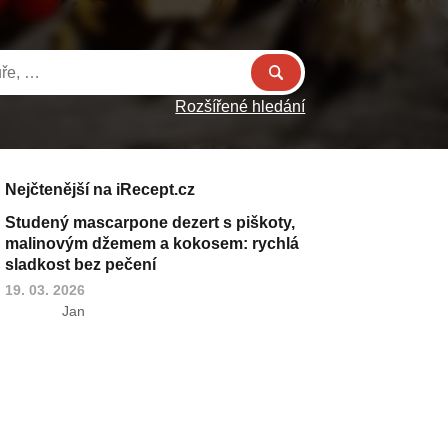
Rozšířené hledání
Nejčtenější na iRecept.cz
Studený mascarpone dezert s piškoty,
malinovým džemem a kokosem: rychlá
sladkost bez pečení
19. 03. 2026
Jan