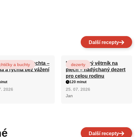
Další recepty
ová maková buchta –
Karamelový větrník na
htičky a buchty
dezerty
ná a rychlá bez vážení
plech – nadýchaný dezert
pro celou rodinu
inut
120 minut
7. 2026
25. 07. 2026
Jan
né
Další recepty