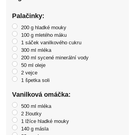
Palačinky:
200 g hladké mouky
100 g mletého máku
1 sáček vanilkového cukru
300 ml mléka
200 ml sycené minerální vody
50 ml oleje
2 vejce
1 špetka soli
Vanilková omáčka:
500 ml mléka
2 žloutky
1 lžíce hladké mouky
140 g másla