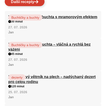
Další recepty
Vláčná olejová litá buchta s mramorovým efektem
Buchtičky a buchty
30 minut
27. 07. 2026
Jan
Hrnková maková buchta – vláčná a rychlá bez
Buchtičky a buchty
vážení
45 minut
27. 07. 2026
Jan
Karamelový větrník na plech – nadýchaný dezert
dezerty
pro celou rodinu
120 minut
25. 07. 2026
Jan