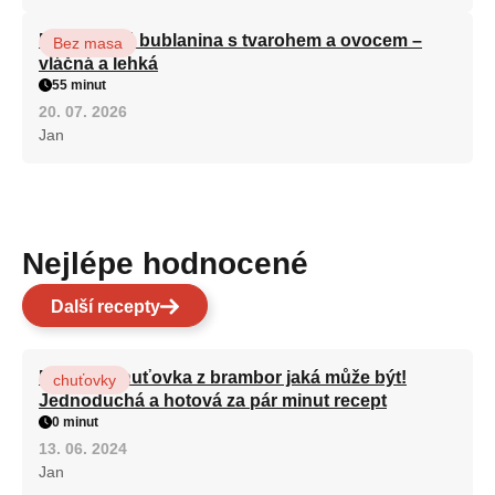
Nadýchaná bublanina s tvarohem a ovocem –
Bez masa
vláčná a lehká
55 minut
20. 07. 2026
Jan
Nejlépe hodnocené
Další recepty
Nejlepší chuťovka z brambor jaká může být!
chuťovky
Jednoduchá a hotová za pár minut recept
0 minut
13. 06. 2024
Jan