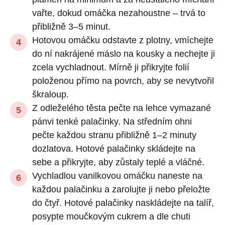
vařte, dokud omáčka nezahoustne – trvá to
přibližně 3–5 minut.
Hotovou omáčku odstavte z plotny, vmíchejte
do ní nakrájené máslo na kousky a nechejte ji
zcela vychladnout. Mírně ji přikryjte folií
položenou přímo na povrch, aby se nevytvořil
škraloup.
Z odleželého těsta pečte na lehce vymazané
pánvi tenké palačinky. Na středním ohni
pečte každou stranu přibližně 1–2 minuty
dozlatova. Hotové palačinky skládejte na
sebe a přikryjte, aby zůstaly teplé a vláčné.
Vychladlou vanilkovou omáčku naneste na
každou palačinku a zarolujte ji nebo přeložte
do čtyř. Hotové palačinky naskládejte na talíř,
posypte moučkovým cukrem a dle chuti