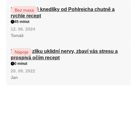
Karlovarské knedlíky od Pohlreicha chutně a
Bez masa
rychle recept
45 minut
12. 06. 2024
Tomáš
Kořen kozlíku uklidní nervy, zbaví vás stresu a
Nápoje
prospívá očím recept
0 minut
20. 09. 2022
Jan