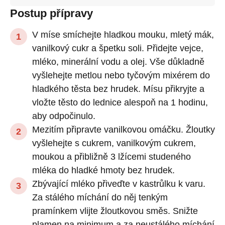
Postup přípravy
V míse smíchejte hladkou mouku, mletý mák,
vanilkový cukr a špetku soli. Přidejte vejce,
mléko, minerální vodu a olej. Vše důkladně
vyšlehejte metlou nebo tyčovým mixérem do
hladkého těsta bez hrudek. Mísu přikryjte a
vložte těsto do lednice alespoň na 1 hodinu,
aby odpočinulo.
Mezitím připravte vanilkovou omáčku. Žloutky
vyšlehejte s cukrem, vanilkovým cukrem,
moukou a přibližně 3 lžícemi studeného
mléka do hladké hmoty bez hrudek.
Zbývající mléko přiveďte v kastrůlku k varu.
Za stálého míchání do něj tenkým
pramínkem vlijte žloutkovou směs. Snižte
plamen na minimum a za neustálého míchání