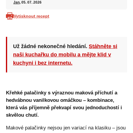
Jan
, 05. 07. 2026
Vytisknout recept
Už žádné nekonečné hledání.
Stáhněte si
naši kuchařku do mobilu a mějte klid v
kuchyni i bez internetu.
Křehké palačinky s výraznou maková příchutí a
hedvábnou vanilkovou omáčkou – kombinace,
která vás příjemně překvapí svou jednoduchostí i
skvělou chutí.
Makové palačinky nejsou jen variací na klasiku – jsou