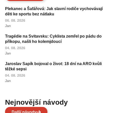
Plekanec a Šafářová: Jak slavní rodiče vychovávají
děti ke sportu bez nátlaku
06. 08. 2026
Jan
Tragédie na Svitavsku: Cyklista zemřel po pádu do
příkopu, našli ho kolemjdoucí
04. 08. 2026
Jan
Jaroslav Sapík bojoval o život: 18 dní na ARO kvůli
těžké sepsi
04. 08. 2026
Jan
Nejnovější návody
Další návody