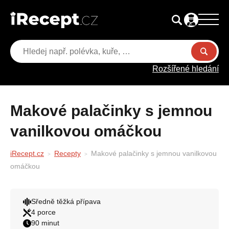
Rozšířené hledání
Makové palačinky s jemnou
vanilkovou omáčkou
iRecept.cz
Recepty
Makové palačinky s jemnou vanilkovou
omáčkou
Sředně těžká přípava
4 porce
90 minut