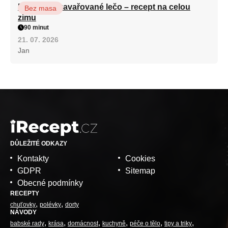
Babiččino zavařované lečo – recept na celou
Bez masa
zimu
90 minut
21. 07. 2026
Jan
DŮLEŽITÉ ODKAZY
Kontakty
Cookies
GDPR
Sitemap
Obecné podmínky
RECEPTY
chuťovky
polévky
dorty
NÁVODY
babské rady
krása
domácnost
kuchyně
péče o tělo
tipy a triky