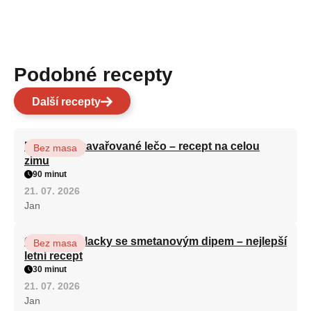
Podobné recepty
Další recepty
Babiččino zavařované lečo – recept na celou
Bez masa
zimu
90 minut
21. 07. 2026
Jan
Cuketové placky se smetanovým dipem – nejlepší
Bez masa
letní recept
30 minut
21. 07. 2026
Jan