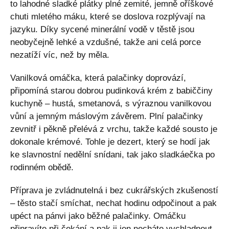
to lahodné sladké plátky plné zemité, jemně oříškové
chuti mletého máku, které se doslova rozplývají na
jazyku. Díky sycené minerální vodě v těstě jsou
neobyčejně lehké a vzdušné, takže ani celá porce
nezatíží víc, než by měla.
Vanilková omáčka, která palačinky doprovází,
připomíná starou dobrou pudinková krém z babiččiny
kuchyně – hustá, smetanová, s výraznou vanilkovou
vůní a jemným máslovým závěrem. Plní palačinky
zevnitř i pěkně přelévá z vrchu, takže každé sousto je
dokonale krémové. Tohle je dezert, který se hodí jak
ke slavnostní nedělní snídani, tak jako sladkáečka po
rodinném obědě.
Příprava je zvládnutelná i bez cukrářských zkušeností
– těsto stačí smíchat, nechat hodinu odpočinout a pak
upéct na pánvi jako běžné palačinky. Omáčku
připravíte při čekání a pak ji jen necháte vychladnout.