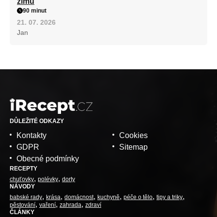
zimu
90 minut
21. 07. 2026
Jan
DŮLEŽITÉ ODKAZY
Kontakty
Cookies
GDPR
Sitemap
Obecné podmínky
RECEPTY
chuťovky
polévky
dorty
NÁVODY
babské rady
krása
domácnost
kuchyně
péče o tělo
tipy a triky
pěstování
vaření
zahrada
zdraví
ČLÁNKY