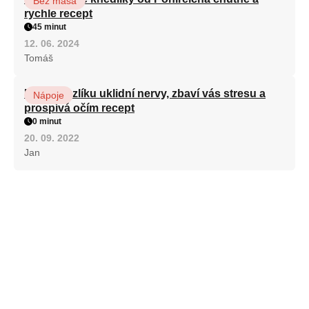
Bez masa
rychle recept
45 minut
12. 06. 2024
Tomáš
Kořen kozlíku uklidní nervy, zbaví vás stresu a
Nápoje
prospívá očím recept
0 minut
20. 09. 2022
Jan