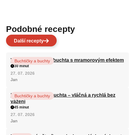
Podobné recepty
Další recepty
Vláčná olejová litá buchta s mramorovým efektem
Buchtičky a buchty
30 minut
27. 07. 2026
Jan
Hrnková maková buchta – vláčná a rychlá bez
Buchtičky a buchty
vážení
45 minut
27. 07. 2026
Jan