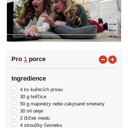
Pro
1
porce
Ingredience
4 ks kuřecích prsou
30 g hořčice
50 g majonézy nebo zakysané smetany
30 ml oleje
2 lžiček medu
4 stroužky česneku