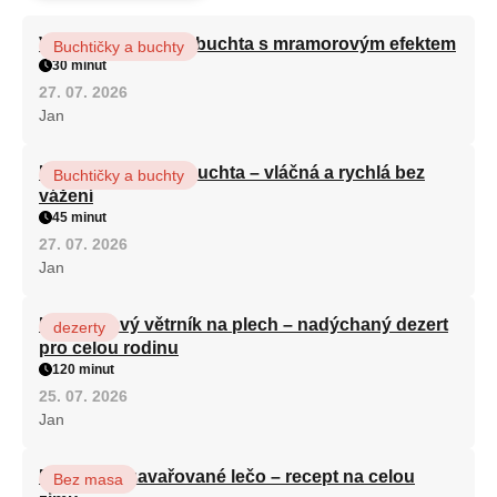
Vláčná olejová litá buchta s mramorovým efektem
Buchtičky a buchty
30 minut
27. 07. 2026
Jan
Hrnková maková buchta – vláčná a rychlá bez
Buchtičky a buchty
vážení
45 minut
27. 07. 2026
Jan
Karamelový větrník na plech – nadýchaný dezert
dezerty
pro celou rodinu
120 minut
25. 07. 2026
Jan
Babiččino zavařované lečo – recept na celou
Bez masa