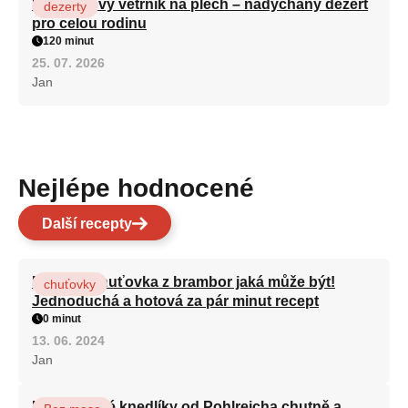
Karamelový větrník na plech – nadýchaný dezert
dezerty
pro celou rodinu
120 minut
25. 07. 2026
Jan
Nejlépe hodnocené
Další recepty
Nejlepší chuťovka z brambor jaká může být!
chuťovky
Jednoduchá a hotová za pár minut recept
0 minut
13. 06. 2024
Jan
Karlovarské knedlíky od Pohlreicha chutně a