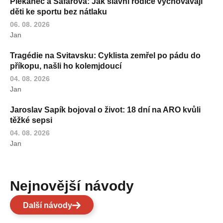
Plekanec a Šafářová: Jak slavní rodiče vychovávají
děti ke sportu bez nátlaku
06. 08. 2026
Jan
Tragédie na Svitavsku: Cyklista zemřel po pádu do
příkopu, našli ho kolemjdoucí
04. 08. 2026
Jan
Jaroslav Sapík bojoval o život: 18 dní na ARO kvůli
těžké sepsi
04. 08. 2026
Jan
Nejnovější návody
Další návody