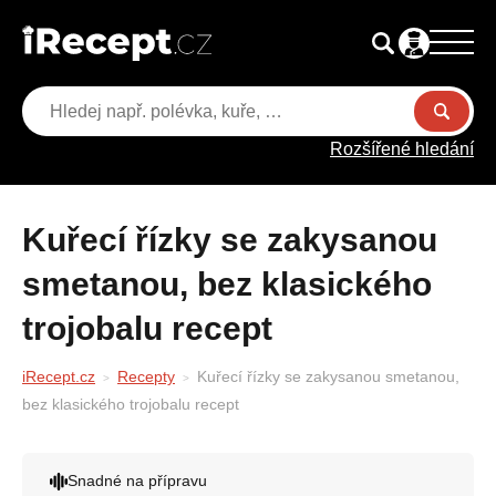
Rozšířené hledání
Kuřecí řízky se zakysanou
smetanou, bez klasického
trojobalu recept
iRecept.cz
Recepty
Kuřecí řízky se zakysanou smetanou,
bez klasického trojobalu recept
Snadné na přípravu