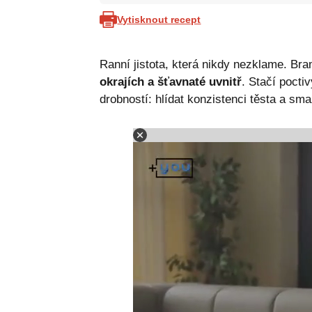
Vytisknout recept
Ranní jistota, která nikdy nezklame. B
okrajích a šťavnaté uvnitř
. Stačí pocti
drobností: hlídat konzistenci těsta a sma