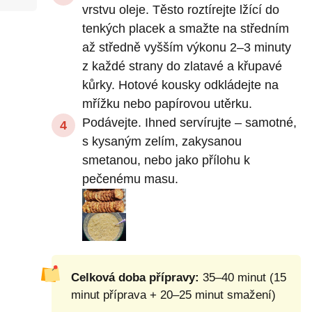
vrstvu oleje. Těsto roztírejte lžící do
tenkých placek a smažte na středním
až středně vyšším výkonu 2–3 minuty
z každé strany do zlatavé a křupavé
kůrky. Hotové kousky odkládejte na
mřížku nebo papírovou utěrku.
Podávejte. Ihned servírujte – samotné,
s kysaným zelím, zakysanou
smetanou, nebo jako přílohu k
pečenému masu.
Celková doba přípravy:
35–40 minut (15
minut příprava + 20–25 minut smažení)