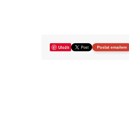
Uložit
Poslat emailem