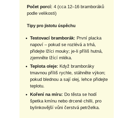
Počet porcí:
4 (cca 12–16 bramboráků
podle velikosti)
Tipy pro jistotu úspěchu
Testovací bramborák:
První placka
napoví – pokud se rozlévá a trhá,
přidejte lžíci mouky; je-li příliš hutná,
zjemněte lžící mléka.
Teplota oleje:
Když bramboráky
tmavnou příliš rychle, stáhněte výkon;
pokud blednou a sají olej, lehce přidejte
teplotu.
Koření na míru:
Do těsta se hodí
špetka kmínu nebo drcené chilli, pro
bylinkovější vůni čerstvá petrželka.