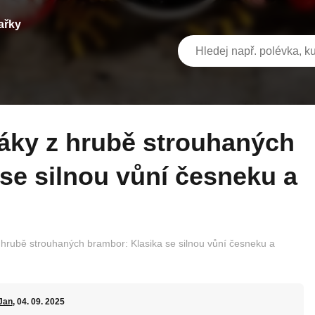
ařky
se silnou vůní česneku a
hrubě strouhaných brambor: Klasika se silnou vůní česneku a
Jan
, 04. 09. 2025