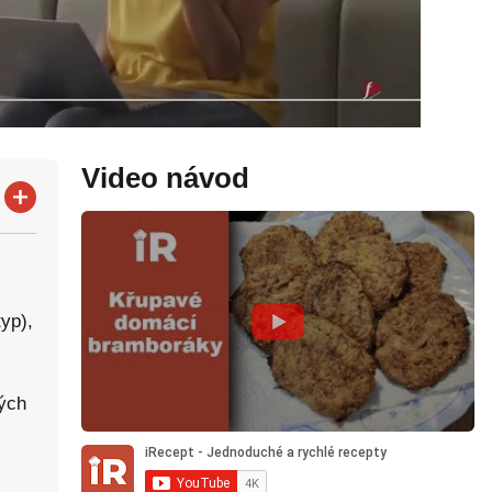
Video návod
yp),
ých