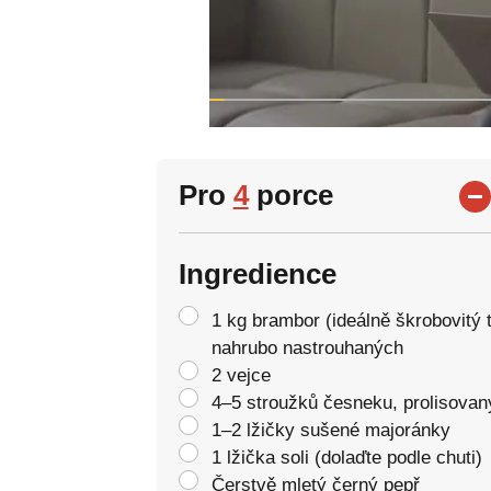
Pro
4
porce
Ingredience
1 kg brambor (ideálně škrobovitý t
nahrubo nastrouhaných
2 vejce
4–5 stroužků česneku, prolisovan
1–2 lžičky sušené majoránky
1 lžička soli (dolaďte podle chuti)
Čerstvě mletý černý pepř