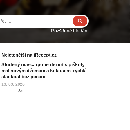
Rozšířené hledání
Nejčtenější na iRecept.cz
Studený mascarpone dezert s piškoty,
malinovým džemem a kokosem: rychlá
sladkost bez pečení
19. 03. 2026
Jan