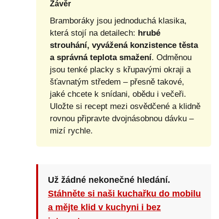
Závěr
Bramboráky jsou jednoduchá klasika,
která stojí na detailech:
hrubé
strouhání, vyvážená konzistence těsta
a správná teplota smažení
. Odměnou
jsou tenké placky s křupavými okraji a
šťavnatým středem – přesně takové,
jaké chcete k snídani, obědu i večeři.
Uložte si recept mezi osvědčené a klidně
rovnou připravte dvojnásobnou dávku –
mizí rychle.
Už žádné nekonečné hledání.
Stáhněte si naši kuchařku do mobilu
a mějte klid v kuchyni i bez