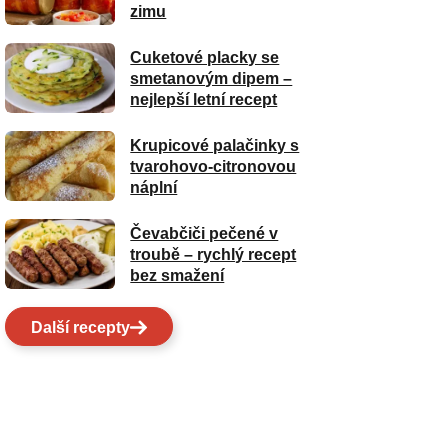
zimu
Cuketové placky se
smetanovým dipem –
nejlepší letní recept
Krupicové palačinky s
tvarohovo-citronovou
náplní
Čevabčiči pečené v
troubě – rychlý recept
bez smažení
Další recepty