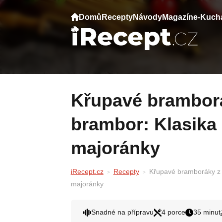
Domů
Recepty
Návody
Magazín
e-Kuch
Křupavé bramboráky z hrubě strouhaných
brambor: Klasika 
majoránky
iRecept.cz
Recepty
Křupavé bramboráky z 
majoránky
Snadné na přípravu
4 porce
35 minut