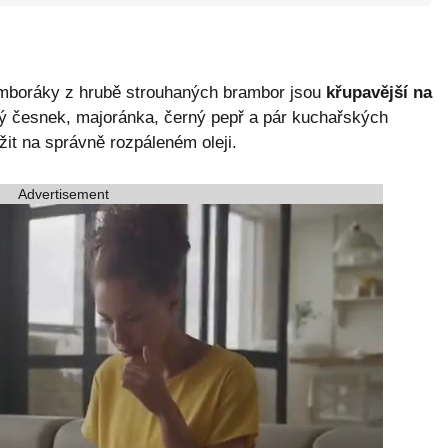
ramboráky z hrubě strouhaných brambor jsou
křupavější na
vý česnek, majoránka, černý pepř a pár kuchařských
žit na správně rozpáleném oleji.
Advertisement