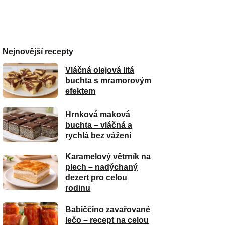
Nejnovější recepty
Vláčná olejová litá
buchta s mramorovým
efektem
Hrnková maková
buchta – vláčná a
rychlá bez vážení
Karamelový větrník na
plech – nadýchaný
dezert pro celou
rodinu
Babiččino zavařované
lečo – recept na celou