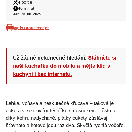
4 porce
40 minut
Jan
, 28. 08. 2025
Vytisknout recept
Už žádné nekonečné hledání.
Stáhněte si
naši kuchařku do mobilu a mějte klid v
kuchyni i bez internetu.
Lehká, voňavá a neskutečně křupavá – taková je
cuketa v kefírovém těstíčku s česnekem. Těsto je
díky kefíru nadýchané, plátky cukety zůstávají
šťavnaté a hotové jsou raz dva. Skvělá rychlá večeře,