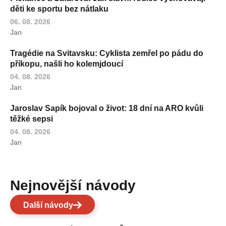
děti ke sportu bez nátlaku
06. 08. 2026
Jan
Tragédie na Svitavsku: Cyklista zemřel po pádu do
příkopu, našli ho kolemjdoucí
04. 08. 2026
Jan
Jaroslav Sapík bojoval o život: 18 dní na ARO kvůli
těžké sepsi
04. 08. 2026
Jan
Nejnovější návody
Další návody