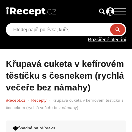
Rozšířené hledání
Křupavá cuketa v kefírovém
těstíčku s česnekem (rychlá
večeře bez námahy)
iRecept.cz
Recepty
Křupavá cuketa v kefírovém těstíčku s
česnekem (rychlá večeře bez námahy)
Snadné na přípravu