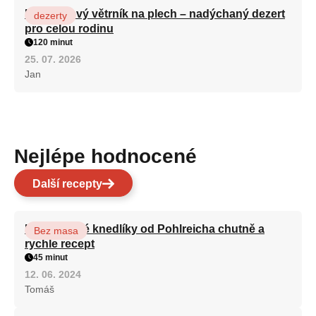
Karamelový větrník na plech – nadýchaný dezert
dezerty
pro celou rodinu
120 minut
25. 07. 2026
Jan
Nejlépe hodnocené
Další recepty
Karlovarské knedlíky od Pohlreicha chutně a
Bez masa
rychle recept
45 minut
12. 06. 2024
Tomáš