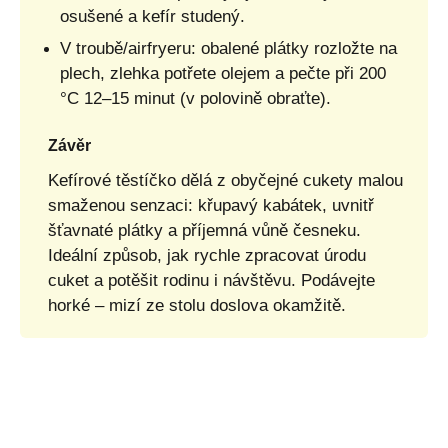
osušené a kefír studený.
V troubě/airfryeru: obalené plátky rozložte na
plech, zlehka potřete olejem a pečte při 200
°C 12–15 minut (v polovině obraťte).
Závěr
Kefírové těstíčko dělá z obyčejné cukety malou
smaženou senzaci: křupavý kabátek, uvnitř
šťavnaté plátky a příjemná vůně česneku.
Ideální způsob, jak rychle zpracovat úrodu
cuket a potěšit rodinu i návštěvu. Podávejte
horké – mizí ze stolu doslova okamžitě.