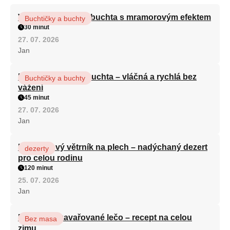
Vláčná olejová litá buchta s mramorovým efektem
Buchtičky a buchty
30 minut
27. 07. 2026
Jan
Hrnková maková buchta – vláčná a rychlá bez
Buchtičky a buchty
vážení
45 minut
27. 07. 2026
Jan
Karamelový větrník na plech – nadýchaný dezert
dezerty
pro celou rodinu
120 minut
25. 07. 2026
Jan
Babiččino zavařované lečo – recept na celou
Bez masa
zimu