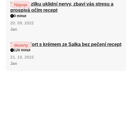
Kořen kozlíku uklidní nervy, zbaví vás stresu a
Nápoje
prospívá očím recept
0 minut
20. 09. 2022
Jan
Patrový dort s krémem ze Salka bez pečení recept
dezerty
120 minut
21. 10. 2022
Jan