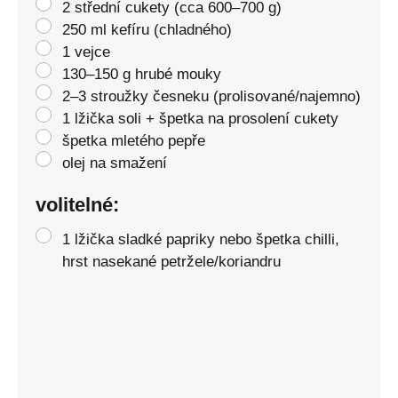
2 střední cukety (cca 600–700 g)
250 ml kefíru (chladného)
1 vejce
130–150 g hrubé mouky
2–3 stroužky česneku (prolisované/najemno)
1 lžička soli + špetka na prosolení cukety
špetka mletého pepře
olej na smažení
volitelné:
1 lžička sladké papriky nebo špetka chilli,
hrst nasekané petržele/koriandru