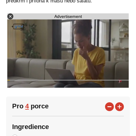
předkrm i příloha k masu nebo salátu.
Advertisement
Pro
4
porce
Ingredience