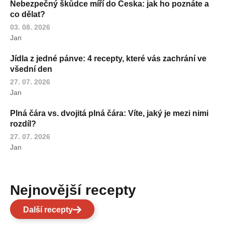
Nebezpečný škůdce míří do Česka: jak ho poznáte a
co dělat?
03. 08. 2026
Jan
Jídla z jedné pánve: 4 recepty, které vás zachrání ve
všední den
27. 07. 2026
Jan
Plná čára vs. dvojitá plná čára: Víte, jaký je mezi nimi
rozdíl?
27. 07. 2026
Jan
Nejnovější recepty
Další recepty