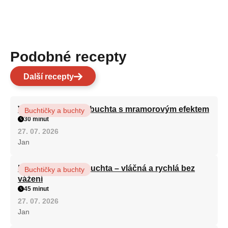
Podobné recepty
Další recepty
Vláčná olejová litá buchta s mramorovým efektem
Buchtičky a buchty
30 minut
27. 07. 2026
Jan
Hrnková maková buchta – vláčná a rychlá bez
Buchtičky a buchty
vážení
45 minut
27. 07. 2026
Jan