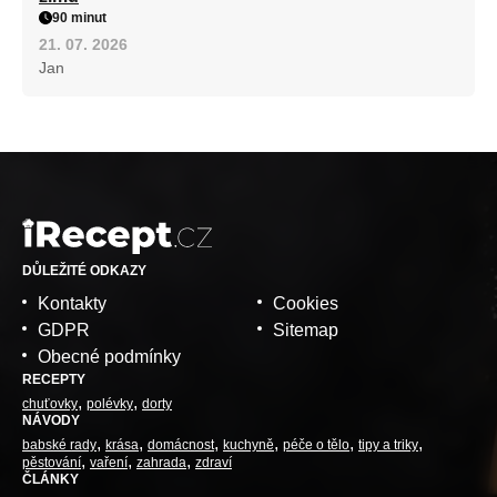
90 minut
21. 07. 2026
Jan
DŮLEŽITÉ ODKAZY
Kontakty
Cookies
GDPR
Sitemap
Obecné podmínky
RECEPTY
chuťovky
polévky
dorty
NÁVODY
babské rady
krása
domácnost
kuchyně
péče o tělo
tipy a triky
pěstování
vaření
zahrada
zdraví
ČLÁNKY