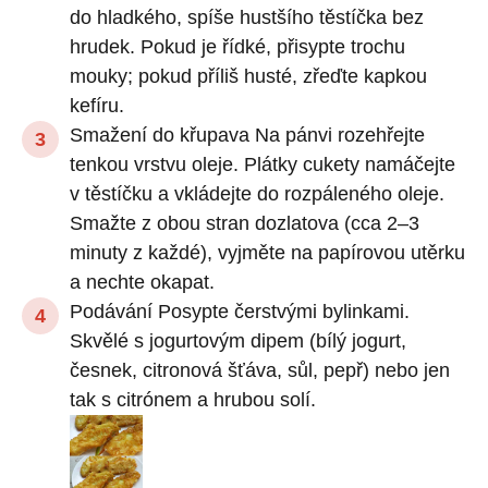
do hladkého, spíše hustšího těstíčka bez
hrudek. Pokud je řídké, přisypte trochu
mouky; pokud příliš husté, zřeďte kapkou
kefíru.
Smažení do křupava Na pánvi rozehřejte
tenkou vrstvu oleje. Plátky cukety namáčejte
v těstíčku a vkládejte do rozpáleného oleje.
Smažte z obou stran dozlatova (cca 2–3
minuty z každé), vyjměte na papírovou utěrku
a nechte okapat.
Podávání Posypte čerstvými bylinkami.
Skvělé s jogurtovým dipem (bílý jogurt,
česnek, citronová šťáva, sůl, pepř) nebo jen
tak s citrónem a hrubou solí.