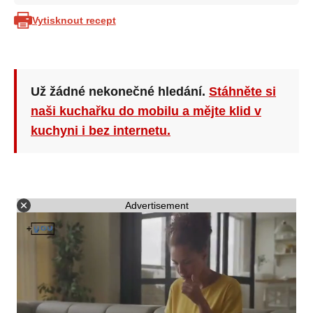
Vytisknout recept
Už žádné nekonečné hledání.
Stáhněte si
naši kuchařku do mobilu a mějte klid v
kuchyni i bez internetu.
Advertisement