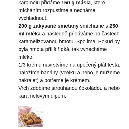
karamelu přidáme
150 g másla
, které
mícháním rozpustíme a necháme
vychladnout.
200 g zakysané smetany
smícháme s
250
ml mléka
a následně přidáváme po částech
karamelizovanou hmotu. Spojíme. Pokud by
byla hmota příliš řídká, tak vynecháme
mléko.
1/3 krému navrstvíme na upečený plát těsta,
naložíme banány (vcelku a nebo je můžeme
nakrájet) a potřeme je krémem.
Vrch zdobíme strouhanou čokoládou a nebo
karamelovým dipem.