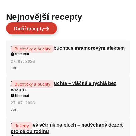
Nejnovější recepty
Další recepty
Vláčná olejová litá buchta s mramorovým efektem
Buchtičky a buchty
30 minut
27. 07. 2026
Jan
Hrnková maková buchta – vláčná a rychlá bez
Buchtičky a buchty
vážení
45 minut
27. 07. 2026
Jan
Karamelový větrník na plech – nadýchaný dezert
dezerty
pro celou rodinu