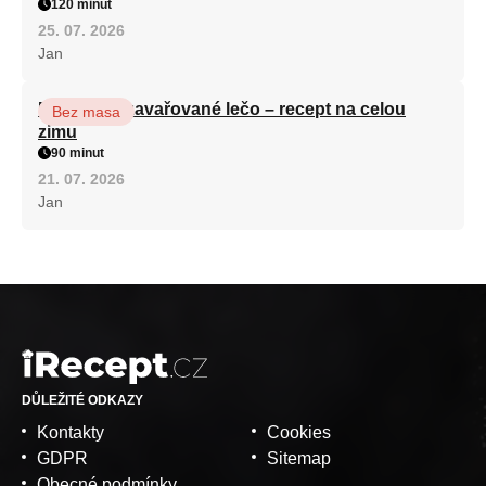
120 minut
25. 07. 2026
Jan
Babiččino zavařované lečo – recept na celou
Bez masa
zimu
90 minut
21. 07. 2026
Jan
DŮLEŽITÉ ODKAZY
Kontakty
Cookies
GDPR
Sitemap
Obecné podmínky