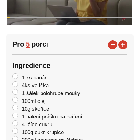
Pro
5
porcí
Ingredience
1 ks banán
4ks vajíčka
1 šálek polohrubé mouky
100ml olej
10g skořice
1 balení prášku na pečení
4 lžíce cukru
100g cukr krupice