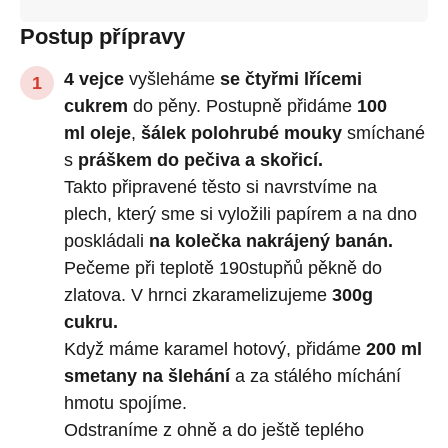
Postup přípravy
4 vejce
vyšleháme
se čtyřmi lřícemi
cukrem
do pěny. Postupně přidáme
100
ml oleje
,
šálek polohrubé
mouky
smíchané
s
práškem do pečiva a skořicí.
Takto připravené těsto si navrstvíme na
plech, který sme si vyložili papírem a na dno
poskládali
na kolečka nakrájený banán.
Pečeme při teplotě 190stupňů pěkně do
zlatova. V hrnci zkaramelizujeme
300g
cukru.
Když máme karamel hotový, přidáme
200 ml
smetany na šlehání
a za stálého míchání
hmotu spojíme.
Odstraníme z ohně a do ještě teplého