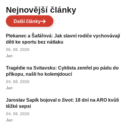
Nejnovější články
Další články
Plekanec a Šafářová: Jak slavní rodiče vychovávají
děti ke sportu bez nátlaku
06. 08. 2026
Jan
Tragédie na Svitavsku: Cyklista zemřel po pádu do
příkopu, našli ho kolemjdoucí
04. 08. 2026
Jan
Jaroslav Sapík bojoval o život: 18 dní na ARO kvůli
těžké sepsi
04. 08. 2026
Jan