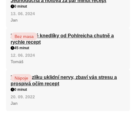
Jednoduchá a hotová za pár minut recept
0 minut
13. 06. 2024
Jan
Karlovarské knedlíky od Pohlreicha chutně a
Bez masa
rychle recept
45 minut
12. 06. 2024
Tomáš
Kořen kozlíku uklidní nervy, zbaví vás stresu a
Nápoje
prospívá očím recept
0 minut
20. 09. 2022
Jan