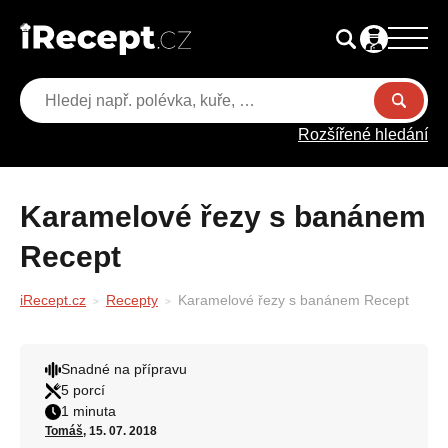
Rozšířené hledání
Karamelové řezy s banánem
Recept
iRecept.cz
Recepty
Karamelové řezy s banánem Recept
Snadné na přípravu
5 porcí
1 minuta
Tomáš
, 15. 07. 2018