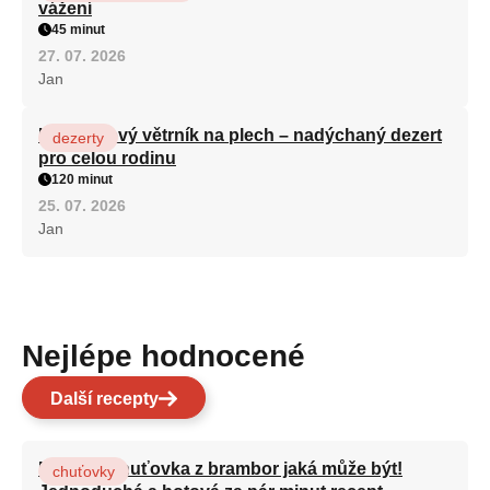
vážení
45 minut
27. 07. 2026
Jan
Karamelový větrník na plech – nadýchaný dezert
dezerty
pro celou rodinu
120 minut
25. 07. 2026
Jan
Nejlépe hodnocené
Další recepty
Nejlepší chuťovka z brambor jaká může být!
chuťovky