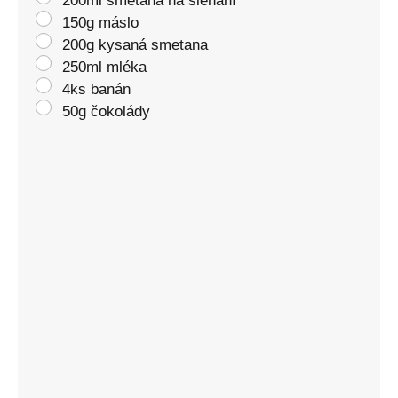
200ml smetana na šlehání
150g máslo
200g kysaná smetana
250ml mléka
4ks banán
50g čokolády