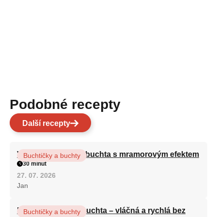
Podobné recepty
Další recepty
Vláčná olejová litá buchta s mramorovým efektem
Buchtičky a buchty
30 minut
27. 07. 2026
Jan
Hrnková maková buchta – vláčná a rychlá bez
Buchtičky a buchty