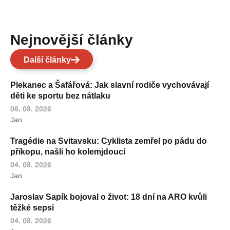
Nejnovější články
Další články
Plekanec a Šafářová: Jak slavní rodiče vychovávají
děti ke sportu bez nátlaku
06. 08. 2026
Jan
Tragédie na Svitavsku: Cyklista zemřel po pádu do
příkopu, našli ho kolemjdoucí
04. 08. 2026
Jan
Jaroslav Sapík bojoval o život: 18 dní na ARO kvůli
těžké sepsi
04. 08. 2026