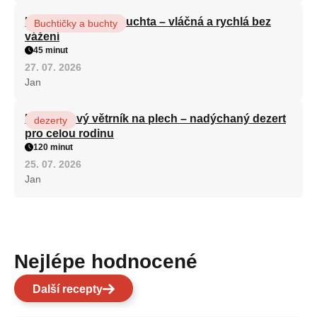
Hrnková maková buchta – vláčná a rychlá bez
Buchtičky a buchty
vážení
45 minut
27. 07. 2026
Jan
Karamelový větrník na plech – nadýchaný dezert
dezerty
pro celou rodinu
120 minut
25. 07. 2026
Jan
Nejlépe hodnocené
Další recepty