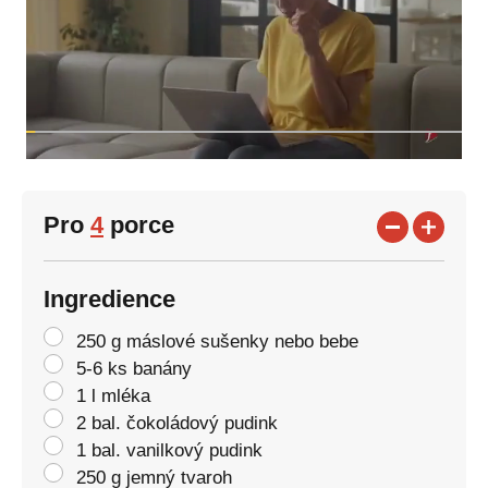
Pro
4
porce
Ingredience
250 g máslové sušenky nebo bebe
5-6 ks banány
1 l mléka
2 bal. čokoládový pudink
1 bal. vanilkový pudink
250 g jemný tvaroh