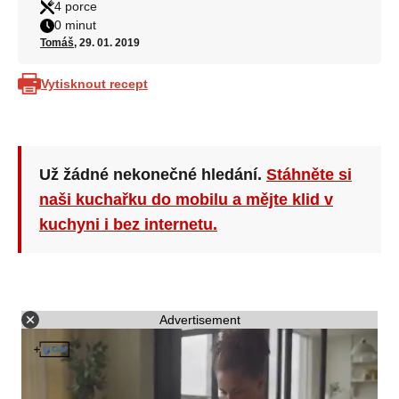
4 porce
0 minut
Tomáš
, 29. 01. 2019
Vytisknout recept
Už žádné nekonečné hledání.
Stáhněte si
naši kuchařku do mobilu a mějte klid v
kuchyni i bez internetu.
Advertisement