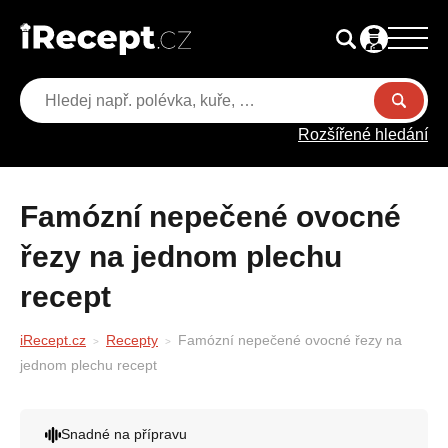
Rozšířené hledání
Famózní nepečené ovocné
řezy na jednom plechu
recept
iRecept.cz
Recepty
Famózní nepečené ovocné řezy na
jednom plechu recept
Snadné na přípravu