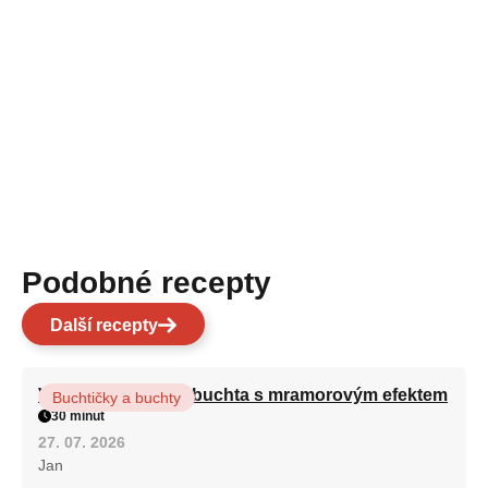
Podobné recepty
Další recepty
Vláčná olejová litá buchta s mramorovým efektem
Buchtičky a buchty
30 minut
27. 07. 2026
Jan