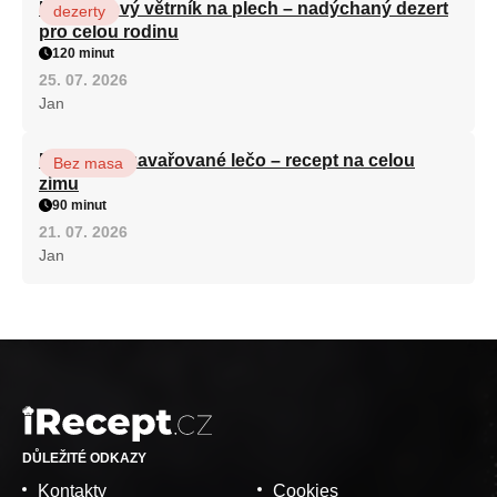
Karamelový větrník na plech – nadýchaný dezert
dezerty
pro celou rodinu
120 minut
25. 07. 2026
Jan
Babiččino zavařované lečo – recept na celou
Bez masa
zimu
90 minut
21. 07. 2026
Jan
DŮLEŽITÉ ODKAZY
Kontakty
Cookies