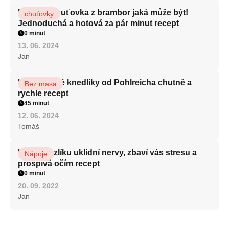
Nejlepší chuťovka z brambor jaká může být!
chuťovky
Jednoduchá a hotová za pár minut recept
0 minut
13. 06. 2024
Jan
Karlovarské knedlíky od Pohlreicha chutně a
Bez masa
rychle recept
45 minut
12. 06. 2024
Tomáš
Kořen kozlíku uklidní nervy, zbaví vás stresu a
Nápoje
prospívá očím recept
0 minut
20. 09. 2022
Jan