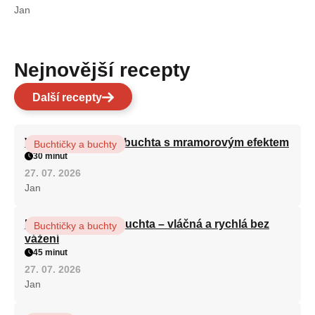
Jan
Nejnovější recepty
Další recepty
Vláčná olejová litá buchta s mramorovým efektem
Buchtičky a buchty
30 minut
27. 07. 2026
Jan
Hrnková maková buchta – vláčná a rychlá bez
Buchtičky a buchty
vážení
45 minut
27. 07. 2026
Jan